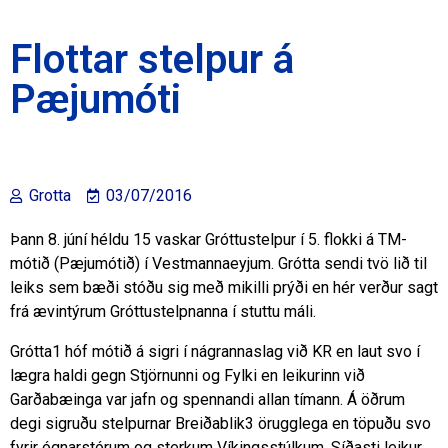
Flottar stelpur á
Pæjumóti
Grotta
03/07/2016
Þann 8. júní héldu 15 vaskar Gróttustelpur í 5. flokki á TM-
mótið (Pæjumótið) í Vestmannaeyjum. Grótta sendi tvö lið til
leiks sem bæði stóðu sig með mikilli prýði en hér verður sagt
frá ævintýrum Gróttustelpnanna í stuttu máli.
Grótta1 hóf mótið á sigri í nágrannaslag við KR en laut svo í
lægra haldi gegn Stjörnunni og Fylki en leikurinn við
Garðabæinga var jafn og spennandi allan tímann. Á öðrum
degi sigruðu stelpurnar Breiðablik3 örugglega en töpuðu svo
fyrir ógnarstórum og sterkum Víkingsstúlkum. Síðasti leikur