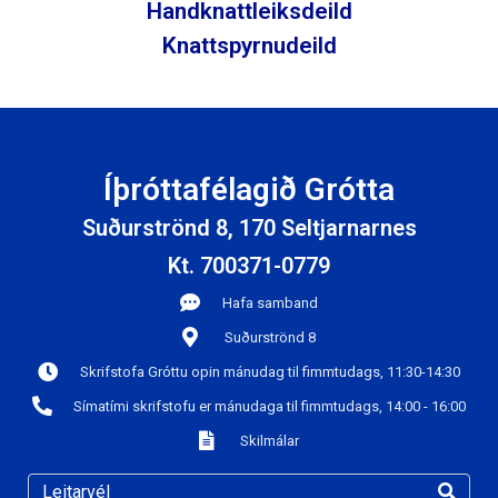
Handknattleiksdeild
Knattspyrnudeild
Íþróttafélagið Grótta
Suðurströnd 8, 170 Seltjarnarnes
Kt. 700371-0779
Hafa samband
Suðurströnd 8
Skrifstofa Gróttu opin mánudag til fimmtudags, 11:30-14:30
Símatími skrifstofu er mánudaga til fimmtudags, 14:00 - 16:00
Skilmálar