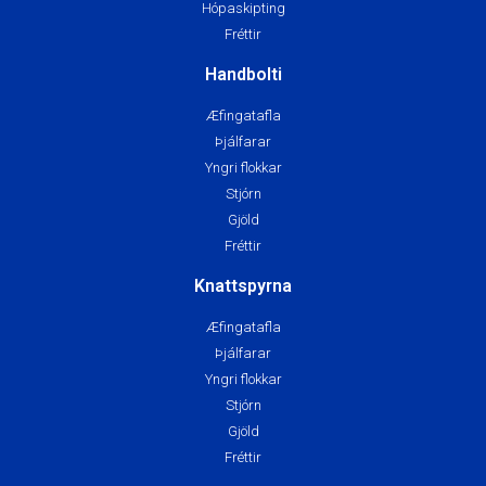
Hópaskipting
Fréttir
Handbolti
Æfingatafla
Þjálfarar
Yngri flokkar
Stjórn
Gjöld
Fréttir
Knattspyrna
Æfingatafla
Þjálfarar
Yngri flokkar
Stjórn
Gjöld
Fréttir