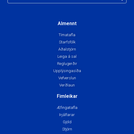
Almennt
Tímatafla
Starfsfólk
Aðalstjórn
Leiga á sal
Reglugerðir
Upplýsingasíða
Vefverslun
Verðlaun
Fimleikar
Æfingatafla
Þjálfarar
Gjöld
Stjórn