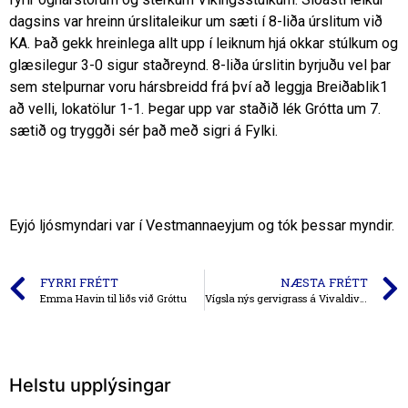
dagsins var hreinn úrslitaleikur um sæti í 8-liða úrslitum við
KA. Það gekk hreinlega allt upp í leiknum hjá okkar stúlkum og
glæsilegur 3-0 sigur staðreynd. 8-liða úrslitin byrjuðu vel þar
sem stelpurnar voru hársbreidd frá því að leggja Breiðablik1
að velli, lokatölur 1-1. Þegar upp var staðið lék Grótta um 7.
sætið og tryggði sér það með sigri á Fylki.
Eyjó ljósmyndari var í Vestmannaeyjum og tók þessar myndir.
FYRRI FRÉTT
NÆSTA FRÉTT
Emma Havin til liðs við Gróttu
Vígsla nýs gervigrass á Vivaldivellinum – mikilvægur leikur í 2. deildinni
Helstu upplýsingar