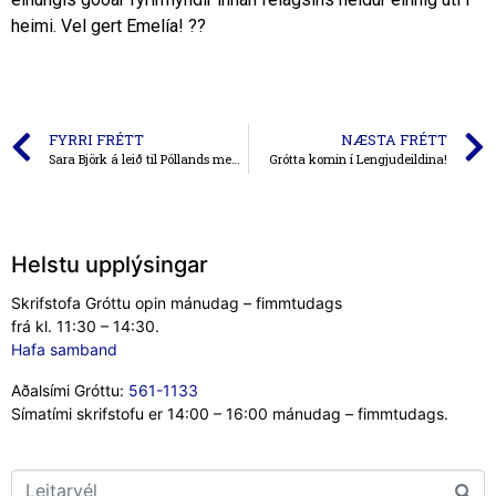
heimi. Vel gert Emelía! ??
FYRRI FRÉTT
NÆSTA FRÉTT
Sara Björk á leið til Póllands með U15 ára landsliðinu!
Grótta komin í Lengjudeildina!
Helstu upplýsingar
Skrifstofa Gróttu opin mánudag – fimmtudags
frá kl. 11:30 – 14:30.
Hafa samband
Aðalsími Gróttu:
561-1133
Símatími skrifstofu er 14:00 – 16:00 mánudag – fimmtudags.