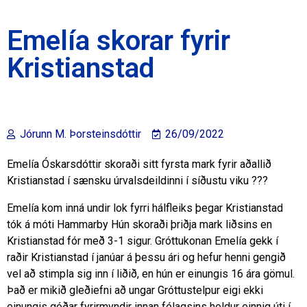
Emelía skorar fyrir
Kristianstad
Jórunn M. Þorsteinsdóttir
26/09/2022
Emelía Óskarsdóttir skoraði sitt fyrsta mark fyrir aðallið
Kristianstad í sænsku úrvalsdeildinni í síðustu viku ???
Emelía kom inná undir lok fyrri hálfleiks þegar Kristianstad
tók á móti Hammarby Hún skoraði þriðja mark liðsins en
Kristianstad fór með 3-1 sigur. Gróttukonan Emelía gekk í
raðir Kristianstad í janúar á þessu ári og hefur henni gengið
vel að stimpla sig inn í liðið, en hún er einungis 16 ára gömul.
Það er mikið gleðiefni að ungar Gróttustelpur eigi ekki
einungis góðar fyrirmyndir innan félagsins heldur einnig úti í