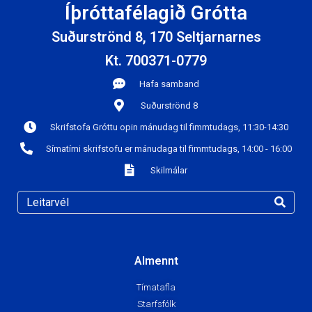
Íþróttafélagið Grótta
Suðurströnd 8, 170 Seltjarnarnes
Kt. 700371-0779
Hafa samband
Suðurströnd 8
Skrifstofa Gróttu opin mánudag til fimmtudags, 11:30-14:30
Símatími skrifstofu er mánudaga til fimmtudags, 14:00 - 16:00
Skilmálar
Almennt
Tímatafla
Starfsfólk