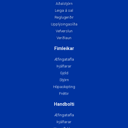
Aðalstjórn
Leiga á sal
Reglugerðir
Upplýsingasíða
Vefverslun
Verðlaun
Fimleikar
Æfingatafla
Þjálfarar
Gjöld
Stjórn
Hópaskipting
Fréttir
Handbolti
Æfingatafla
Þjálfarar