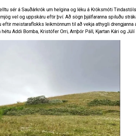
skelltu sér á Sauðárkrók um helgina og léku á Króksmóti Tindastóls
mjög vel og uppskáru eftir því. Að sögn þjálfaranna spiluðu strák
u eftir meistaraflokks leikmönnum til að vekja athygli drengjanna
hétu Addi Bomba, Kristófer Orri, Arnþór Páll, Kjartan Kári og Júlí 