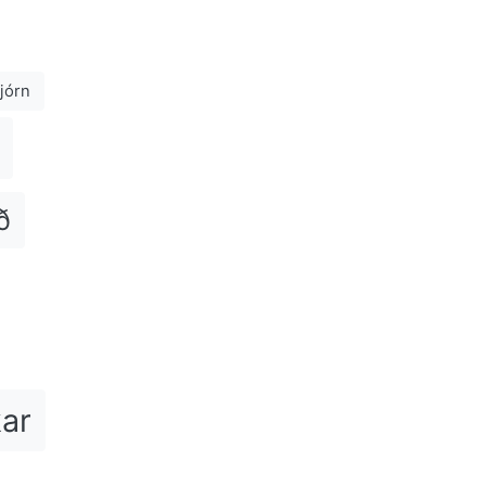
jórn
ð
kar