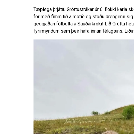
Tæplega þrjátíu Gróttustrákar úr 6. flokki karla 
fór með fimm lið á mótið og stóðu drengirnir sig 
geggjaðan fótbolta á Sauðárkróki! Lið Gróttu hét
fyrirmyndum sem þeir hafa innan félagsins. Liðin 