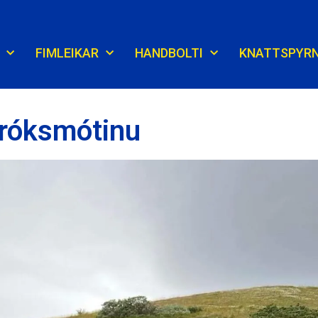
FIMLEIKAR
HANDBOLTI
KNATTSPYR
 Króksmótinu