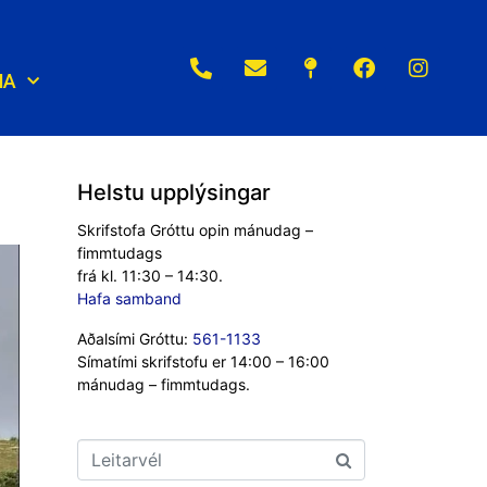
NA
Helstu upplýsingar
Skrifstofa Gróttu opin mánudag –
fimmtudags
frá kl. 11:30 – 14:30.
Hafa samband
Aðalsími Gróttu:
561-1133
Símatími skrifstofu er 14:00 – 16:00
mánudag – fimmtudags.