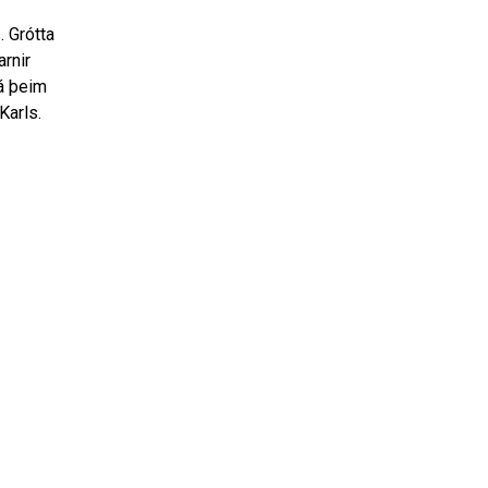
. Grótta
arnir
 á þeim
Karls.