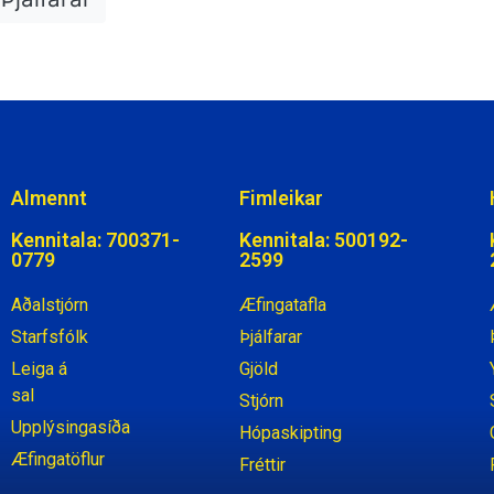
Almennt
Fimleikar
Kennitala: 700371-
Kennitala: 500192-
0779
2599
Aðalstjórn
Æfingatafla
Starfsfólk
Þjálfarar
Leiga á
Gjöld
sal
Stjórn
Upplýsingasíða
Hópaskipting
Æfingatöflur
Fréttir