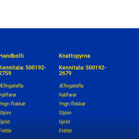
Handbolti
Knattspyrna
Kennitala: 500192-
Kennitala: 500192-
2759
2679
Æfingatafla
Æfingatafla
Þjálfarar
Þjálfarar
Yngri flokkar
Yngri flokkar
Stjórn
Stjórn
Gjöld
Gjöld
Fréttir
Fréttir