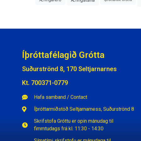
Íþróttafélagið Grótta
Suðurströnd 8, 170 Seltjarnarnes
Kt. 700371-0779
Hafa samband / Contact
Íþróttarmiðstöð Seltjarnarness, Suðurströnd 8
Skrifstofa Gróttu er opin mánudag til
fimmtudags frá kl. 11:30 - 14:30
Símatími skrifstofu er mánudaga til