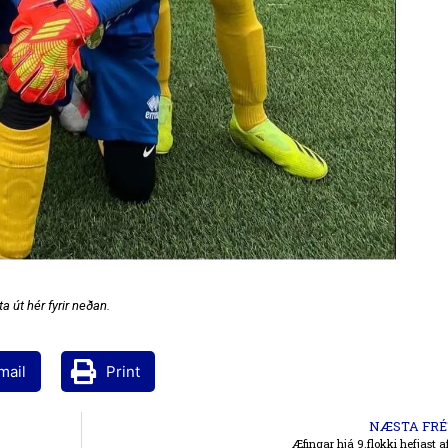
a út hér fyrir neðan.
mail
Print
NÆSTA FRÉ
Æfingar hjá 9.flokki hefjast a