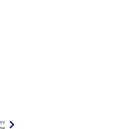
TT
ftur