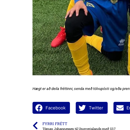
Hægt er að deila fréttinni, senda með tölvupósti og/eða prent
Facebook
Twitter
E
FYRRI FRÉTT
Tómas Johannessen til Ungverjalands með U17