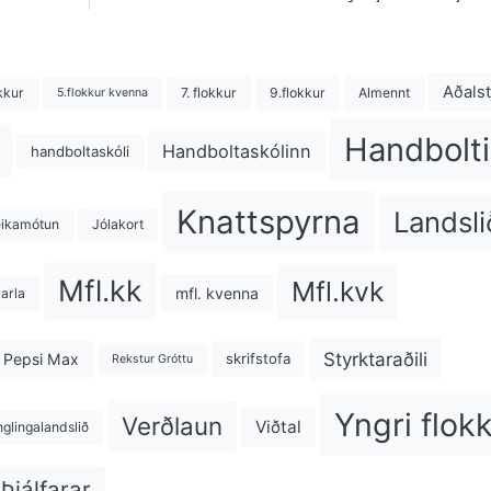
Aðalst
kkur
7. flokkur
9.flokkur
Almennt
5.flokkur kvenna
Handbolti
Handboltaskólinn
handboltaskóli
Knattspyrna
Landsli
eikamótun
Jólakort
Mfl.kk
Mfl.kvk
mfl. kvenna
karla
Styrktaraðili
Pepsi Max
skrifstofa
Rekstur Gróttu
Yngri flok
Verðlaun
Viðtal
nglingalandslið
Þjálfarar