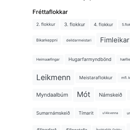
Fréttaflokkar
3. flokkur
4. flokkur
2. flokkur
5.flo
Fimleikar
Bikarkeppni
deildarmeistari
Hugarfarmyndbönd
Heimaæfingar
hæfil
Leikmenn
Meistaraflokkur
mfl. 
Mót
Myndaalbúm
Námskeið
Sumarnámskeið
Tímarit
u
u14kvenna
Æfingatafla
Æfingaferð
Íþróttafólk Gróttu