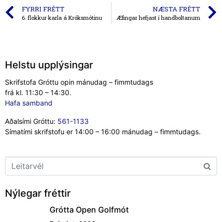
FYRRI FRÉTT
NÆSTA FRÉTT
6. flokkur karla á Króksmótinu
Æfingar hefjast í handboltanum
Helstu upplýsingar
Skrifstofa Gróttu opin mánudag – fimmtudags
frá kl. 11:30 – 14:30.
Hafa samband
Aðalsími Gróttu:
561-1133
Símatími skrifstofu er 14:00 – 16:00 mánudag – fimmtudags.
Nýlegar fréttir
Grótta Open Golfmót