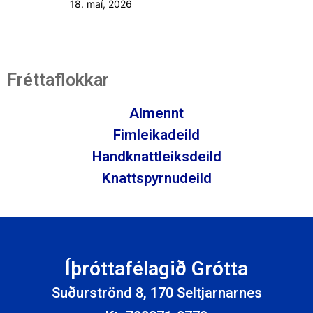
18. maí, 2026
Fréttaflokkar
Almennt
Fimleikadeild
Handknattleiksdeild
Knattspyrnudeild
Íþróttafélagið Grótta
Suðurströnd 8, 170 Seltjarnarnes