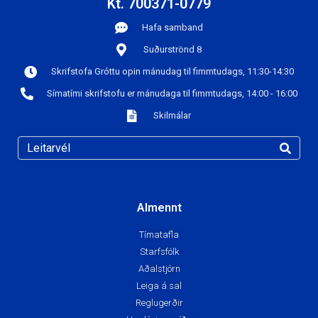
Kt. 700371-0779
Hafa samband
Suðurströnd 8
Skrifstofa Gróttu opin mánudag til fimmtudags, 11:30-14:30
Símatími skrifstofu er mánudaga til fimmtudags, 14:00 - 16:00
Skilmálar
Almennt
Tímatafla
Starfsfólk
Aðalstjórn
Leiga á sal
Reglugerðir