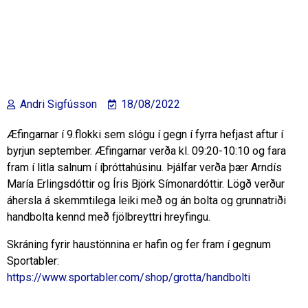
Andri Sigfússon
18/08/2022
Æfingarnar í 9.flokki sem slógu í gegn í fyrra hefjast aftur í
byrjun september. Æfingarnar verða kl. 09:20-10:10 og fara
fram í litla salnum í íþróttahúsinu. Þjálfar verða þær Arndís
María Erlingsdóttir og Íris Björk Símonardóttir. Lögð verður
áhersla á skemmtilega leiki með og án bolta og grunnatriði
handbolta kennd með fjölbreyttri hreyfingu.
Skráning fyrir haustönnina er hafin og fer fram í gegnum
Sportabler:
https://www.sportabler.com/shop/grotta/handbolti