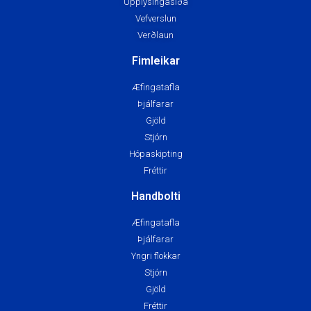
Upplýsingasíða
Vefverslun
Verðlaun
Fimleikar
Æfingatafla
Þjálfarar
Gjöld
Stjórn
Hópaskipting
Fréttir
Handbolti
Æfingatafla
Þjálfarar
Yngri flokkar
Stjórn
Gjöld
Fréttir