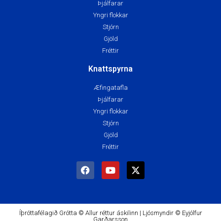
Þjálfarar
Yngri flokkar
Stjórn
Gjöld
Fréttir
Knattspyrna
Æfingatafla
Þjálfarar
Yngri flokkar
Stjórn
Gjöld
Fréttir
Íþróttafélagið Grótta © Allur réttur áskilinn | Ljósmyndir © Eyjólfur
Garðarsson