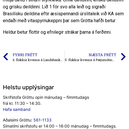
og grísku deildinni. Lið 1 fór svo alla leið og sigraði
Brasilísku deildina eftir æsispennandi úrslitaleik við KA sem
endaði með vítaspyrnukeppni þar sem Grótta hafði betur.
Heldur betur flottir og efnilegir strákar þarna á ferðinni.
FYRRI FRÉTT
NÆSTA FRÉTT
6. flokkur kvenna á Landsbankamóti Tindastóls
5. flokkur kvenna á Pæjumótinu í Eyjum
Helstu upplýsingar
Skrifstofa Gróttu opin mánudag – fimmtudags
frá kl. 11:30 – 14:30.
Hafa samband
Aðalsími Gróttu:
561-1133
Símatími skrifstofu er 14:00 – 16:00 mánudag – fimmtudags.