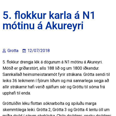
5. flokkur karla á N1
mótinu á Akureyri
Grotta
12/07/2018
5. flokkur drengja lék á dögunum á N1 mótinu á Akureyri.
Mótið er gríðarstórt, alls 188 lið og um 1800 iðkendur.
Sannkallað heimsmeistaramót fyrir strákana. Grótta sendi til
leiks 36 leikmenn í fjórum liðum og má sannarlega segja að
allir strákarnir hafi verið sjálfum sér og Gróttu til sóma frá
upphafi til enda.
Gróttuliðin léku flottan sóknarbolta og spiluðu marga
skemmtilega leiki. Grótta 2, Grótta 3 og Grótta 4 lentu öll um
miðja deild í sínum styrkleika. Chile deildinni, ensku deildinni