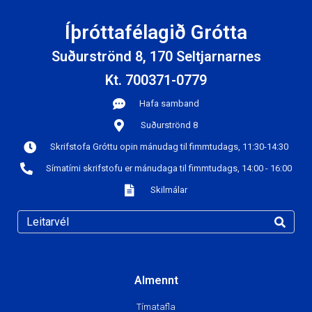
Íþróttafélagið Grótta
Suðurströnd 8, 170 Seltjarnarnes
Kt. 700371-0779
Hafa samband
Suðurströnd 8
Skrifstofa Gróttu opin mánudag til fimmtudags, 11:30-14:30
Símatími skrifstofu er mánudaga til fimmtudags, 14:00 - 16:00
Skilmálar
Almennt
Tímatafla