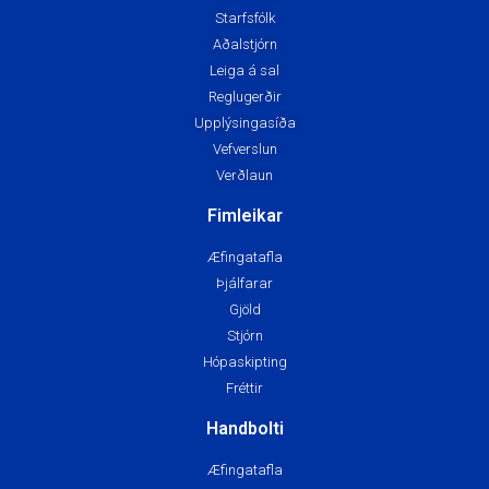
Starfsfólk
Aðalstjórn
Leiga á sal
Reglugerðir
Upplýsingasíða
Vefverslun
Verðlaun
Fimleikar
Æfingatafla
Þjálfarar
Gjöld
Stjórn
Hópaskipting
Fréttir
Handbolti
Æfingatafla