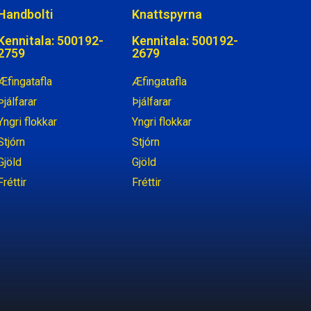
Handbolti
Knattspyrna
Kennitala: 500192-
Kennitala: 500192-
2759
2679
Æfingatafla
Æfingatafla
Þjálfarar
Þjálfarar
Yngri flokkar
Yngri flokkar
Stjórn
Stjórn
Gjöld
Gjöld
Fréttir
Fréttir