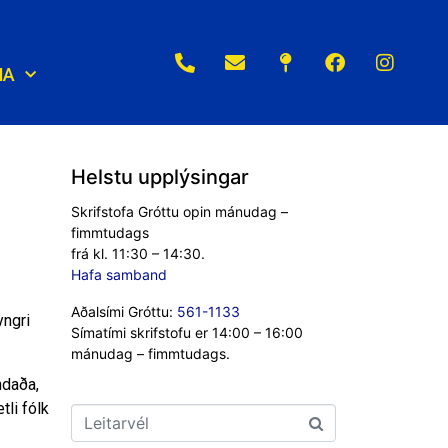
NA
Helstu upplýsingar
Skrifstofa Gróttu opin mánudag –
fimmtudags
frá kl. 11:30 – 14:30.
Hafa samband
.
Aðalsími Gróttu:
561-1133
yngri
Símatími skrifstofu er 14:00 – 16:00
mánudag – fimmtudags.
ndaða,
tli fólk