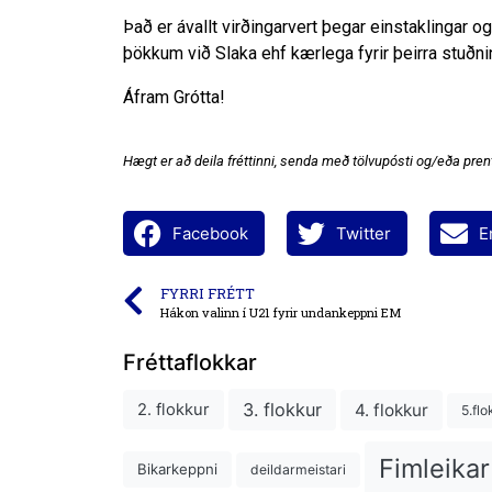
Það er ávallt virðingarvert þegar einstaklingar og
þökkum við Slaka ehf kærlega fyrir þeirra stuðni
Áfram Grótta!
Hægt er að deila fréttinni, senda með tölvupósti og/eða prent
Facebook
Twitter
E
FYRRI FRÉTT
Hákon valinn í U21 fyrir undankeppni EM
Fréttaflokkar
3. flokkur
4. flokkur
2. flokkur
5.flo
Fimleikar
Bikarkeppni
deildarmeistari