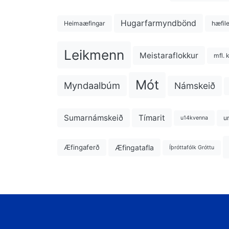
Hugarfarmyndbönd
Heimaæfingar
hæfil
Leikmenn
Meistaraflokkur
mfl. 
Mót
Myndaalbúm
Námskeið
Sumarnámskeið
Tímarit
u
u14kvenna
Æfingatafla
Æfingaferð
Íþróttafólk Gróttu