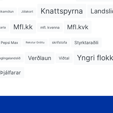
Knattspyrna
Landsli
eikamótun
Jólakort
Mfl.kk
Mfl.kvk
mfl. kvenna
karla
Styrktaraðili
Pepsi Max
skrifstofa
Rekstur Gróttu
Yngri flok
Verðlaun
Viðtal
nglingalandslið
Þjálfarar