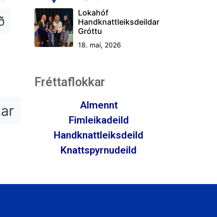
Lokahóf
ð
Handknattleiksdeildar
Gróttu
18. maí, 2026
Fréttaflokkar
Almennt
kar
Fimleikadeild
Handknattleiksdeild
Knattspyrnudeild