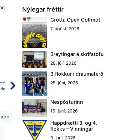
 og
Nýlegar fréttir
Grótta Open Golfmót
7. ágúst, 2026
Breytingar á skrifstofu
28. júlí, 2026
3.flokkur í draumaferð
25. júní, 2026
TT
sölu
Nespósturinn
16. júní, 2026
tjórn
Happdrætti 3. og 4.
flokks – Vinningar
3. júní, 2026