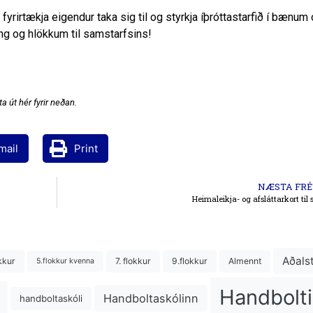
 fyrirtækja eigendur taka sig til og styrkja íþróttastarfið í bænum
ng og hlökkum til samstarfsins!
a út hér fyrir neðan.
mail
Print
NÆSTA FRÉ
Heimaleikja- og afsláttarkort til 
Aðals
kkur
7. flokkur
9.flokkur
Almennt
5.flokkur kvenna
Handbolti
Handboltaskólinn
handboltaskóli