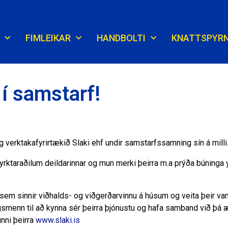
FIMLEIKAR
HANDBOLTI
KNATTSPYR
 í samstarf!
g verktakafyrirtækið Slaki ehf undir samstarfssamning sín á milli
rktaraðilum deildarinnar og mun merki þeirra m.a prýða búninga 
i sem sinnir viðhalds- og viðgerðarvinnu á húsum og veita þeir va
ngsmenn til að kynna sér þeirra þjónustu og hafa samband við þá æ
nni þeirra
www.slaki.is