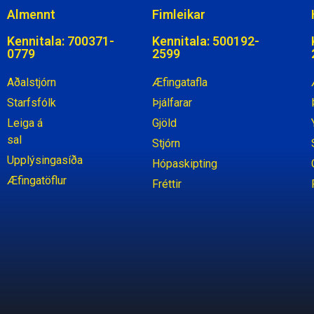
Almennt
Fimleikar
Kennitala: 700371-
Kennitala: 500192-
0779
2599
Aðalstjórn
Æfingatafla
Starfsfólk
Þjálfarar
Leiga á
Gjöld
sal
Stjórn
Upplýsingasíða
Hópaskipting
Æfingatöflur
Fréttir