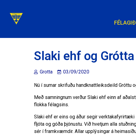
FÉLAGIÐ
Slaki ehf og Grótta
Grotta
03/09/2020
Nú í sumar skrifuðu handknattleiksdeild Gróttu o
Með samningnum verður Slaki ehf einn af aðalsty
flokka félagsins.
Slaki ehf er eins og áður segir verktakafyrirtæk
fljóta og góða þjónustu. Við hvetjum alla stuðni
sér í framkvæmdir. Allar upplýsingar á heimasíðu