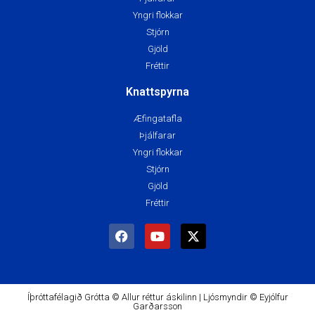
Yngri flokkar
Stjórn
Gjöld
Fréttir
Knattspyrna
Æfingatafla
Þjálfarar
Yngri flokkar
Stjórn
Gjöld
Fréttir
Íþróttafélagið Grótta © Allur réttur áskilinn | Ljósmyndir © Eyjólfur
Garðarsson