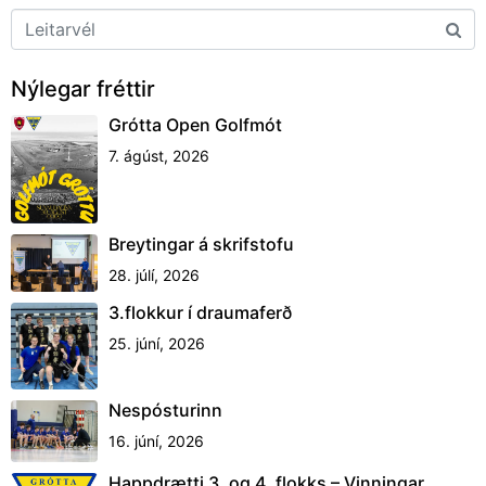
Nýlegar fréttir
Grótta Open Golfmót
7. ágúst, 2026
Breytingar á skrifstofu
28. júlí, 2026
3.flokkur í draumaferð
25. júní, 2026
Nespósturinn
16. júní, 2026
Happdrætti 3. og 4. flokks – Vinningar