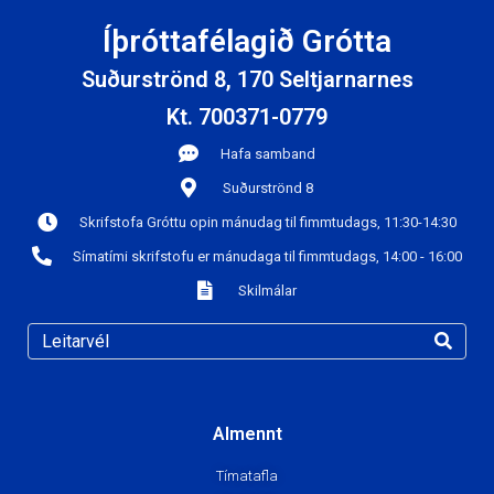
Íþróttafélagið Grótta
Suðurströnd 8, 170 Seltjarnarnes
Kt. 700371-0779
Hafa samband
Suðurströnd 8
Skrifstofa Gróttu opin mánudag til fimmtudags, 11:30-14:30
Símatími skrifstofu er mánudaga til fimmtudags, 14:00 - 16:00
Skilmálar
Almennt
Tímatafla