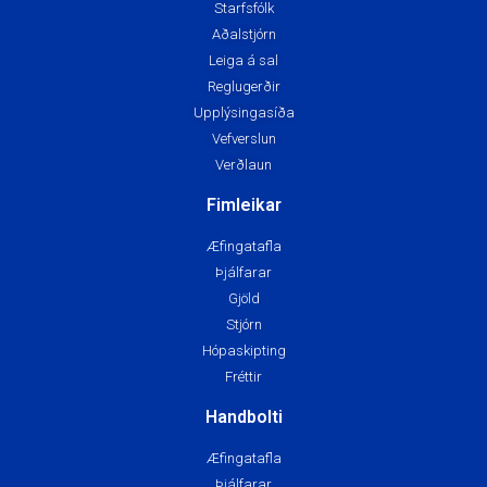
Starfsfólk
Aðalstjórn
Leiga á sal
Reglugerðir
Upplýsingasíða
Vefverslun
Verðlaun
Fimleikar
Æfingatafla
Þjálfarar
Gjöld
Stjórn
Hópaskipting
Fréttir
Handbolti
Æfingatafla
Þjálfarar