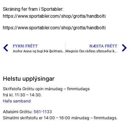
Skráning fer fram í Sportabler:
https://www.sportabler.com/shop/grotta/handbolti
https://www.sportabler.com/shop/grotta/handbolti
FYRRI FRÉTT
NÆSTA FRÉTT
Auður Anna og Ingi Þór íþróttamenn Seltjarnarness 2023
Magnús Örn ráðinn yfirmaður knattspyrnumála
Helstu upplýsingar
Skrifstofa Gróttu opin mánudag – fimmtudags
frá kl. 11:30 – 14:30.
Hafa samband
Aðalsími Gróttu:
561-1133
Símatími skrifstofu er 14:00 – 16:00 mánudag – fimmtudags.