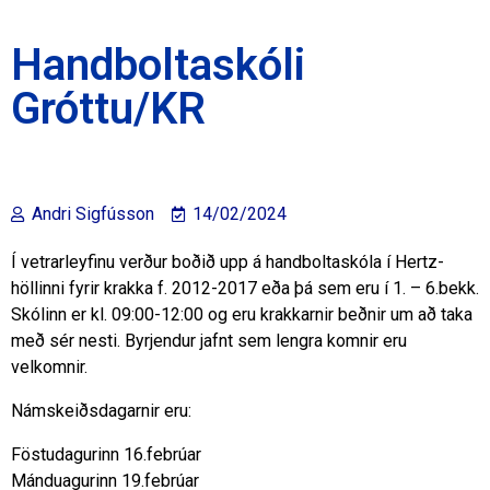
Handboltaskóli
Gróttu/KR
Andri Sigfússon
14/02/2024
Í vetrarleyfinu verður boðið upp á handboltaskóla í Hertz-
höllinni fyrir krakka f. 2012-2017 eða þá sem eru í 1. – 6.bekk.
Skólinn er kl. 09:00-12:00 og eru krakkarnir beðnir um að taka
með sér nesti. Byrjendur jafnt sem lengra komnir eru
velkomnir.
Námskeiðsdagarnir eru:
Föstudagurinn 16.febrúar
Mánduagurinn 19.febrúar