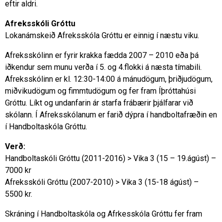
eftir aldri.
Afreksskóli Gróttu
Lokanámskeið Afreksskóla Gróttu er einnig í næstu viku.
Afreksskólinn er fyrir krakka fædda 2007 – 2010 eða þá
iðkendur sem munu verða í 5. og 4.flokki á næsta tímabili.
Afreksskólinn er kl. 12:30-14:00 á mánudögum, þriðjudögum,
miðvikudögum og fimmtudögum og fer fram Íþróttahúsi
Gróttu. Líkt og undanfarin ár starfa frábærir þjálfarar við
skólann. Í Afreksskólanum er farið dýpra í handboltafræðin en
í Handboltaskóla Gróttu.
Verð:
Handboltaskóli Gróttu (2011-2016) > Vika 3 (15 – 19.ágúst) –
7000 kr
Afreksskóli Gróttu (2007-2010) > Vika 3 (15-18 ágúst) –
5500 kr.
Skráning í Handboltaskóla og Afrkesskóla Gróttu fer fram