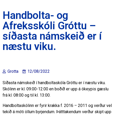
Handbolta- og
Afreksskóli Gróttu –
síðasta námskeið er í
næstu viku.
Grotta
12/08/2022
Síðasta námskeið í handboltaskóla Gróttu er í næstu viku.
Skólinn er kl. 09:00-12:00 en boðið er upp á ókeypis gæslu
frá kl. 08:00 og til kl. 13:00.
Handboltaskólinn er fyrir krakka f. 2016 – 2011 og verður vel
tekið á móti öllum byrjendum. Þátttakendum verður skipt upp