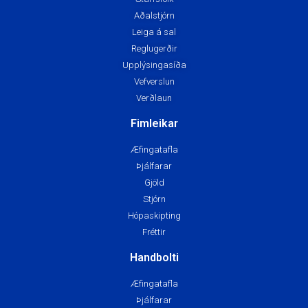
Aðalstjórn
Leiga á sal
Reglugerðir
Upplýsingasíða
Vefverslun
Verðlaun
Fimleikar
Æfingatafla
Þjálfarar
Gjöld
Stjórn
Hópaskipting
Fréttir
Handbolti
Æfingatafla
Þjálfarar