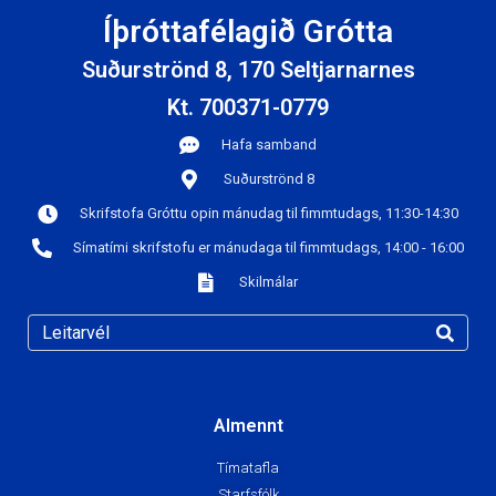
Íþróttafélagið Grótta
Suðurströnd 8, 170 Seltjarnarnes
Kt. 700371-0779
Hafa samband
Suðurströnd 8
Skrifstofa Gróttu opin mánudag til fimmtudags, 11:30-14:30
Símatími skrifstofu er mánudaga til fimmtudags, 14:00 - 16:00
Skilmálar
Almennt
Tímatafla
Starfsfólk