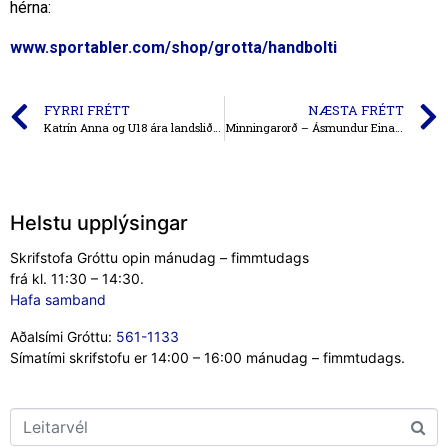
hérna:
www.sportabler.com/shop/grotta/handbolti
FYRRI FRÉTT
NÆSTA FRÉTT
Katrín Anna og U18 ára landsliðið í 8.sæti á HM
Minningarorð – Ásmundur Einarsson
Helstu upplýsingar
Skrifstofa Gróttu opin mánudag – fimmtudags
frá kl. 11:30 – 14:30.
Hafa samband
Aðalsími Gróttu:
561-1133
Símatími skrifstofu er 14:00 – 16:00 mánudag – fimmtudags.