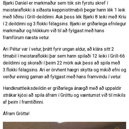
Bjarki Daníel er markmaður sem tók sín fyrstu skref í
meistaraflokki á síðasta keppnistímabili þegar hann lék 1 leik
með liðinu í Grill-deildinni. Auk þess lék Bjarki 8 leiki með Kríu
í 2.deildinni og 3.flokki félagsins. Bjarki er gríðarlega efnilegur
markmaður og hlökkum við til að fylgjast með hans
framförum næsta vetur.
Ari Pétur var í vetur, þrátt fyrir ungan aldur, að klára sitt 2
tímabil í meistaraflokki þar sem hann spilaði 12 leiki í Grill-66
deildinni og skoraði í þeim 22 mörk auk þess að spila með
3.flokki félagsins. Ari er örvhent hægri skytta og mikið efni og
verður einnig gaman að fylgjast með hans framvindu í vetur.
Handknattleiksdeildin er gríðarlega ánægð með að uppaldir
strákar kjósi að spila áfram í Gróttu og væntumst við til mikils
af þeim í framtíðinni.
Áfram Grótta!