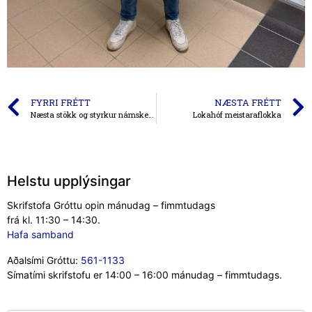
FYRRI FRÉTT
NÆSTA FRÉTT
Næsta stökk og styrkur námskeið hefst 22. júní
Lokahóf meistaraflokka
Helstu upplýsingar
Skrifstofa Gróttu opin mánudag – fimmtudags
frá kl. 11:30 – 14:30.
Hafa samband
Aðalsími Gróttu:
561-1133
Símatími skrifstofu er 14:00 – 16:00 mánudag – fimmtudags.