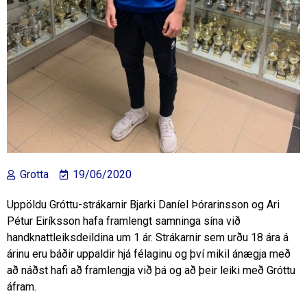
Grotta
19/06/2020
Uppöldu Gróttu-strákarnir Bjarki Daníel Þórarinsson og Ari
Pétur Eiríksson hafa framlengt samninga sína við
handknattleiksdeildina um 1 ár. Strákarnir sem urðu 18 ára á
árinu eru báðir uppaldir hjá félaginu og því mikil ánægja með
að náðst hafi að framlengja við þá og að þeir leiki með Gróttu
áfram.