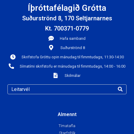
Íþróttafélagið Grótta
Suðurströnd 8, 170 Seltjarnarnes
Kt. 700371-0779
Hafa samband
Suðurströnd 8
Skrifstofa Gróttu opin mánudag til fimmtudags, 11:30-14:30
Símatími skrifstofu er mánudaga til fimmtudags, 14:00 - 16:00
Skilmálar
Almennt
Tímatafla
Starfsfólk