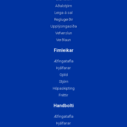
Aðalstjórn
Leiga á sal
Reglugerðir
Upplýsingasíða
Vefverslun
Verðlaun
Fimleikar
Æfingatafla
Þjálfarar
Gjöld
Stjórn
Hópaskipting
Fréttir
Handbolti
Æfingatafla
Þjálfarar