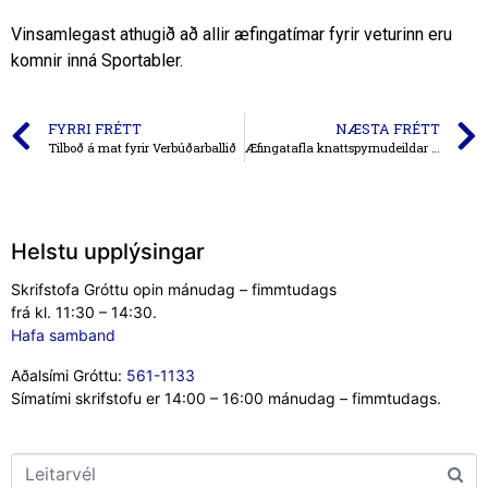
Vinsamlegast athugið að allir æfingatímar fyrir veturinn eru
komnir inná Sportabler.
FYRRI FRÉTT
NÆSTA FRÉTT
Tilboð á mat fyrir Verbúðarballið
Æfingatafla knattspyrnudeildar 2022-2023
Helstu upplýsingar
Skrifstofa Gróttu opin mánudag – fimmtudags
frá kl. 11:30 – 14:30.
Hafa samband
Aðalsími Gróttu:
561-1133
Símatími skrifstofu er 14:00 – 16:00 mánudag – fimmtudags.