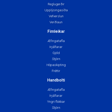
Reglugerðir
Upplýsingasíða
Vefverslun
Verðlaun
Fimleikar
Æfingatafla
Þjálfarar
Gjöld
Stjórn
Hópaskipting
Fréttir
Handbolti
Æfingatafla
Þjálfarar
Yngri flokkar
Stjórn