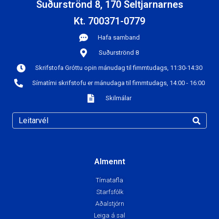
Suðurströnd 8, 170 Seltjarnarnes
Kt. 700371-0779
Hafa samband
Suðurströnd 8
Skrifstofa Gróttu opin mánudag til fimmtudags, 11:30-14:30
Símatími skrifstofu er mánudaga til fimmtudags, 14:00 - 16:00
Skilmálar
Almennt
Tímatafla
Starfsfólk
Aðalstjórn
Leiga á sal