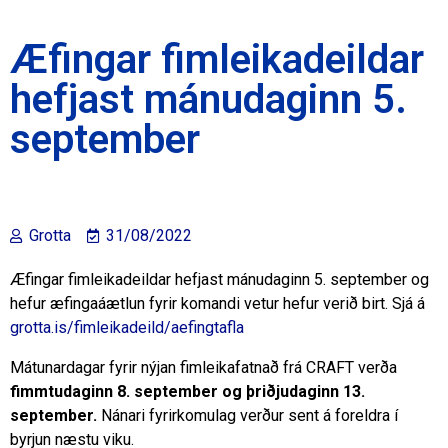
Æfingar fimleikadeildar
hefjast mánudaginn 5.
september
Grotta
31/08/2022
Æfingar fimleikadeildar hefjast mánudaginn 5. september og
hefur æfingaáætlun fyrir komandi vetur hefur verið birt. Sjá á
grotta.is/fimleikadeild/aefingtafla
Mátunardagar fyrir nýjan fimleikafatnað frá CRAFT verða
fimmtudaginn 8. september og þriðjudaginn 13.
september.
Nánari fyrirkomulag verður sent á foreldra í
byrjun næstu viku.