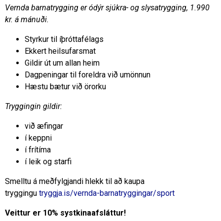
Vernda barnatrygging er ódýr sjúkra- og slysatrygging, 1.990
kr. á mánuði.
Styrkur til íþróttafélags
Ekkert heilsufarsmat
Gildir út um allan heim
Dagpeningar til foreldra við umönnun
Hæstu bætur við örorku
Tryggingin gildir:
við æfingar
í keppni
í frítíma
í leik og starfi
Smelltu á meðfylgjandi hlekk til að kaupa
tryggingu
tryggja.is/vernda-barnatryggingar/sport
Veittur er 10% systkinaafsláttur!