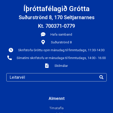
Íþróttafélagið Grótta
Suðurströnd 8, 170 Seltjarnarnes
Kt. 700371-0779
Hafa samband
Suðurströnd 8
Skrifstofa Gróttu opin mánudag til fimmtudags, 11:30-14:30
Símatími skrifstofu er mánudaga til fimmtudags, 14:00 - 16:00
Skilmálar
Almennt
Tímatafla