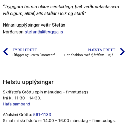
“Tryggjum börnin okkar sérstaklega, það verðmætasta sem
við eigum, alltaf, alls staðar í leik og starfi”
Nánari upplýsingar veitir Stefán
Þórðarson
stefanth@tryggja.is
FYRRI FRÉTT
NÆSTA FRÉTT
Flügger og Grótta í samstarf
Handboltinn með fjáröflun – Kjötkompaní matarpakkar
Helstu upplýsingar
Skrifstofa Gróttu opin mánudag – fimmtudags
frá kl. 11:30 – 14:30.
Hafa samband
Aðalsími Gróttu:
561-1133
Símatími skrifstofu er 14:00 – 16:00 mánudag – fimmtudags.