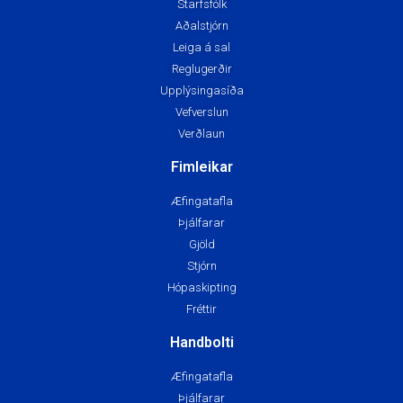
Starfsfólk
Aðalstjórn
Leiga á sal
Reglugerðir
Upplýsingasíða
Vefverslun
Verðlaun
Fimleikar
Æfingatafla
Þjálfarar
Gjöld
Stjórn
Hópaskipting
Fréttir
Handbolti
Æfingatafla
Þjálfarar