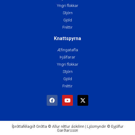
Yngri flokkar
Stjórn
Gjöld
Fréttir
Knattspyrna
Æfingatafla
Þjálfarar
Yngri flokkar
Stjórn
Gjöld
Fréttir
Íþróttafélagið Grótta © Allur réttur áskilinn | Ljósmyndir © Eyjólfur
Garðarsson