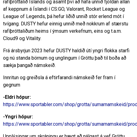
rafíþróttalið Íslands og ásamt því að hafa unnið fjöldan allan
af keppnum á Íslandi í CS:GO, Valorant, Rocket League og
League of Legends, þá hefur liðið unnið stór erlend mót í
tvígang. DUSTY hefur einnig unnið með nokkrum af stærstu
rafíþróttaliðum heims í ýmsum verkefnum, eins og t.a.m.
Cloud9 og Vitality.
Frá ársbyrjun 2023 hefur DUSTY haldið útí yngri flokka starfi
og nú standa börnum og unglingum í Gróttu það til boða að
sækja þangað námskeið.
Innritun og greiðsla á eftirfarandi námskeið fer fram í
gegnum
-Eldri hópur:
https://www.sportabler.com/shop/grotta/sumarnamskeid/p
-Yngri hópur:
https://www.sportabler.com/shop/grotta/sumarnamskeid/p
Upplýsingar um skráningu er hægt að nálgast á vef Gróttu,