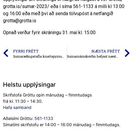
grotta.is/sumar-2023/ eða í síma 561-1133 á milli kl 13:00
og 16:00 eða með því að senda tölvupóst á netfangið
grotta@grotta.is
Opnað verður fyrir skráningu 31. maí kl. 15:00
FYRRI FRÉTT
NÆSTA FRÉTT
Sumaræfingatafla knattspyrnudeildar tekur í gildi 12. júní
Sumarnámskeiðin hefjast næsta mánudag
Helstu upplýsingar
Skrifstofa Gróttu opin mánudag – fimmtudags
frá kl. 11:30 – 14:30.
Hafa samband
Aðalsími Gróttu:
561-1133
Símatími skrifstofu er 14:00 – 16:00 mánudag – fimmtudags.