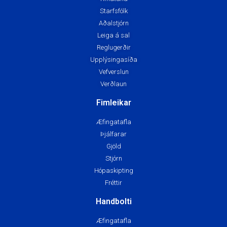
Starfsfólk
Aðalstjórn
Leiga á sal
Reglugerðir
Upplýsingasíða
Vefverslun
Verðlaun
Fimleikar
Æfingatafla
Þjálfarar
Gjöld
Stjórn
Hópaskipting
Fréttir
Handbolti
Æfingatafla