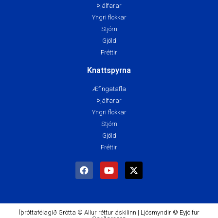
Þjálfarar
Yngri flokkar
Stjórn
Gjöld
Fréttir
Knattspyrna
Æfingatafla
Þjálfarar
Yngri flokkar
Stjórn
Gjöld
Fréttir
Íþróttafélagið Grótta © Allur réttur áskilinn | Ljósmyndir © Eyjólfur