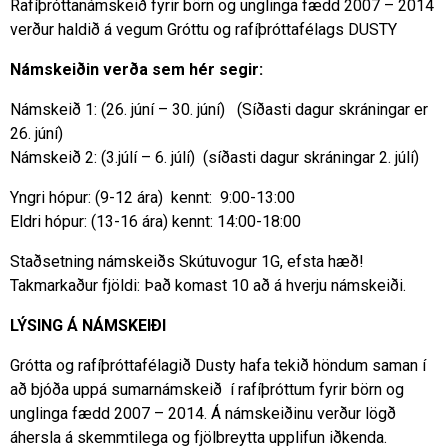
Rafíþróttanámskeið fyrir börn og unglinga fædd 2007 – 2014
verður haldið á vegum Gróttu og rafíþróttafélags DUSTY
Námskeiðin verða sem hér segir:
Námskeið 1: (26. júní – 30. júní) (Síðasti dagur skráningar er
26. júní)
Námskeið 2: (3.júlí – 6. júlí) (síðasti dagur skráningar 2. júlí)
Yngri hópur: (9-12 ára) kennt: 9:00-13:00
Eldri hópur: (13-16 ára) kennt: 14:00-18:00
Staðsetning námskeiðs Skútuvogur 1G, efsta hæð!
Takmarkaður fjöldi: Það komast 10 að á hverju námskeiði.
LÝSING Á NÁMSKEIÐI
Grótta og rafíþróttafélagið Dusty hafa tekið höndum saman í
að bjóða uppá sumarnámskeið í rafíþróttum fyrir börn og
unglinga fædd 2007 – 2014. Á námskeiðinu verður lögð
áhersla á skemmtilega og fjölbreytta upplifun iðkenda.