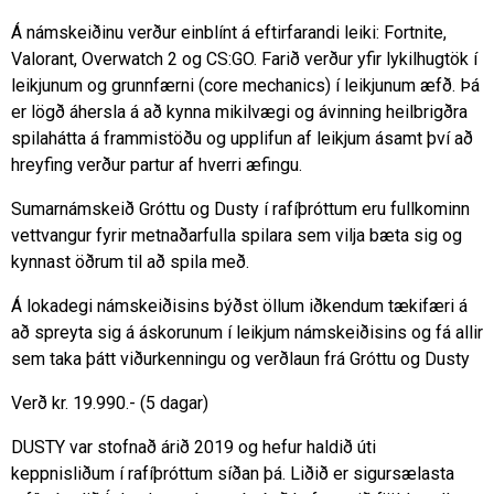
Á námskeiðinu verður einblínt á eftirfarandi leiki: Fortnite,
Valorant, Overwatch 2 og CS:GO. Farið verður yfir lykilhugtök í
leikjunum og grunnfærni (core mechanics) í leikjunum æfð. Þá
er lögð áhersla á að kynna mikilvægi og ávinning heilbrigðra
spilahátta á frammistöðu og upplifun af leikjum ásamt því að
hreyfing verður partur af hverri æfingu.
Sumarnámskeið Gróttu og Dusty í rafíþróttum eru fullkominn
vettvangur fyrir metnaðarfulla spilara sem vilja bæta sig og
kynnast öðrum til að spila með.
Á lokadegi námskeiðisins býðst öllum iðkendum tækifæri á
að spreyta sig á áskorunum í leikjum námskeiðisins og fá allir
sem taka þátt viðurkenningu og verðlaun frá Gróttu og Dusty
Verð kr. 19.990.- (5 dagar)
DUSTY var stofnað árið 2019 og hefur haldið úti
keppnisliðum í rafíþróttum síðan þá. Liðið er sigursælasta