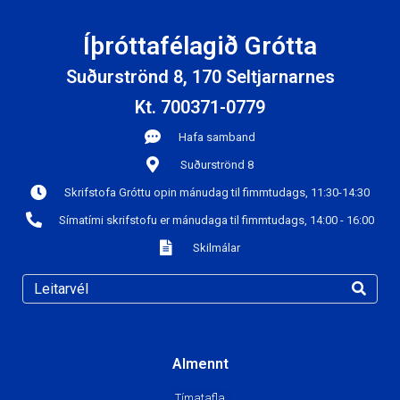
Íþróttafélagið Grótta
Suðurströnd 8, 170 Seltjarnarnes
Kt. 700371-0779
Hafa samband
Suðurströnd 8
Skrifstofa Gróttu opin mánudag til fimmtudags, 11:30-14:30
Símatími skrifstofu er mánudaga til fimmtudags, 14:00 - 16:00
Skilmálar
Almennt
Tímatafla