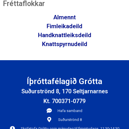
Fréttaflokkar
Almennt
Fimleikadeild
Handknattleiksdeild
Knattspyrnudeild
Íþróttafélagið Grótta
Suðurströnd 8, 170 Seltjarnarnes
Kt. 700371-0779
Hafa samband
Suðurströnd 8
Skrifstofa Gróttu opin mánudag til fimmtudags, 11:30-14:30