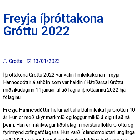
Freyja íþróttakona
Gróttu 2022
Grotta
13/01/2023
Íþróttakona Gróttu 2022 var valin fimleikakonan Freyja
Hannesdóttir á athöfn sem var haldin í Hátíðarsal Gróttu
miðvikudaginn 11 janúar til að fagna íþróttaárinu 2022 hjá
félaginu.
Freyja Hannesdóttir
hefur æft áhaldafimleika hjá Gróttu í 10
ár. Hún er með skýr markmið og leggur mikið á sig til að ná
þeim. Hún er mikilvægur liðsfélagi í meistaraflokki Gróttu og
fyrirmynd æfingafélagana. Hún varð Íslandsmeistari unglinga
árið 2021 og keppti með unglingalandsliðinu það sama ár.