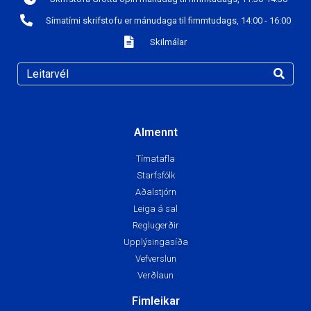
Símatími skrifstofu er mánudaga til fimmtudags, 14:00 - 16:00
Skilmálar
Almennt
Tímatafla
Starfsfólk
Aðalstjórn
Leiga á sal
Reglugerðir
Upplýsingasíða
Vefverslun
Verðlaun
Fimleikar