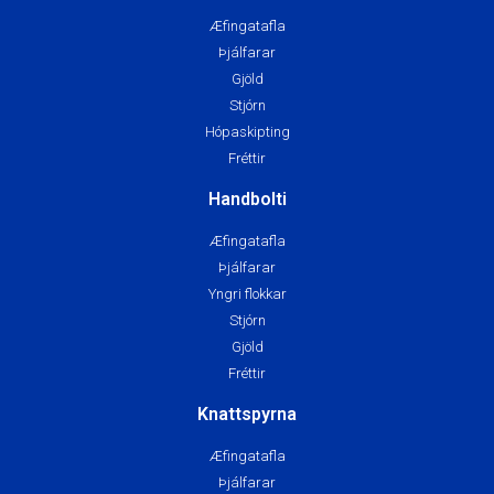
Æfingatafla
Þjálfarar
Gjöld
Stjórn
Hópaskipting
Fréttir
Handbolti
Æfingatafla
Þjálfarar
Yngri flokkar
Stjórn
Gjöld
Fréttir
Knattspyrna
Æfingatafla
Þjálfarar