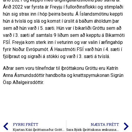
Árið 2022 var fyrsta ár Freyju í fullorðinsflokki og stimplaði
hún sig strax inn í hóp þeirra bestu. Á Íslandsmótinu keppti
hún á tvíslá og slá og komst í úrslit á báðum áhöldum þar
sem að hún varð í 5. sæti. Hún var í bikarliði Gróttu sem að
varð í 3. sæti af samtals 9 liðum sem að kepptu á Bikarmóti
FSÍ. Freyja kom sterk inn í veturinn og var valin í æfingahóp
fyrir Noður Evrópumót. Á Haustmóti FSÍ varð hún í 4. sæti í
fjölþraut og sigraði á stökki og varð í 3. sæti á tvíslá.
Aðrar sem voru tilnefndar til íþróttakonu Gróttu eru Katrín
Anna Ásmundsdóttir handbolta og knattspyrnukonan Sigrún
Ösp Aðalgeirsdóttir.
FYRRI FRÉTT
NÆSTA FRÉTT
Kjartan Kári íþróttamaður Gróttu 2022
Sara Björk íþróttakona æskunnar 2022