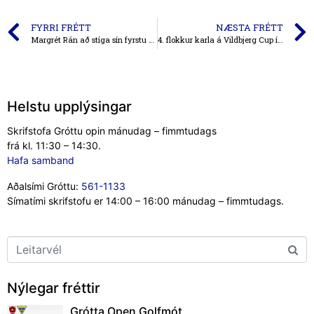
FYRRI FRÉTT
NÆSTA FRÉTT
Margrét Rán að stíga sín fyrstu skref í meistaraflokki
4. flokkur karla á Vildbjerg Cup í Danmörku
Helstu upplýsingar
Skrifstofa Gróttu opin mánudag – fimmtudags
frá kl. 11:30 – 14:30.
Hafa samband
Aðalsími Gróttu:
561-1133
Símatími skrifstofu er 14:00 – 16:00 mánudag – fimmtudags.
Nýlegar fréttir
Grótta Open Golfmót