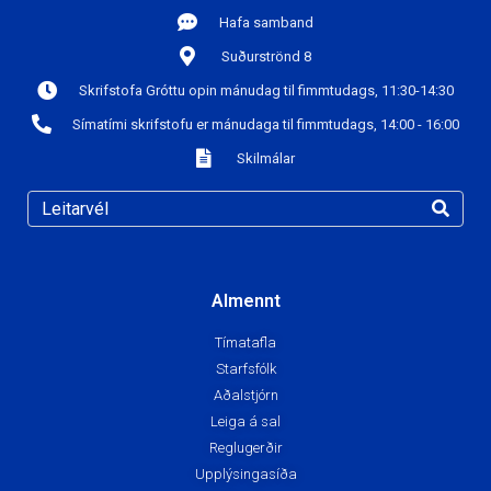
Hafa samband
Suðurströnd 8
Skrifstofa Gróttu opin mánudag til fimmtudags, 11:30-14:30
Símatími skrifstofu er mánudaga til fimmtudags, 14:00 - 16:00
Skilmálar
Almennt
Tímatafla
Starfsfólk
Aðalstjórn
Leiga á sal
Reglugerðir
Upplýsingasíða