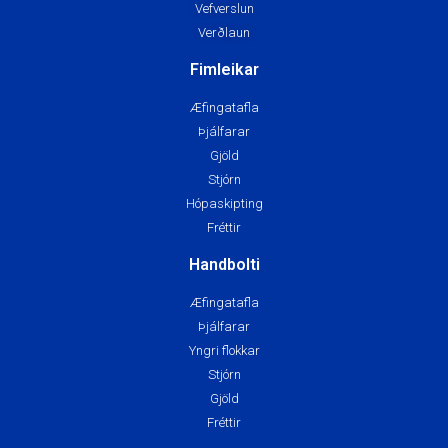
Vefverslun
Verðlaun
Fimleikar
Æfingatafla
Þjálfarar
Gjöld
Stjórn
Hópaskipting
Fréttir
Handbolti
Æfingatafla
Þjálfarar
Yngri flokkar
Stjórn
Gjöld
Fréttir