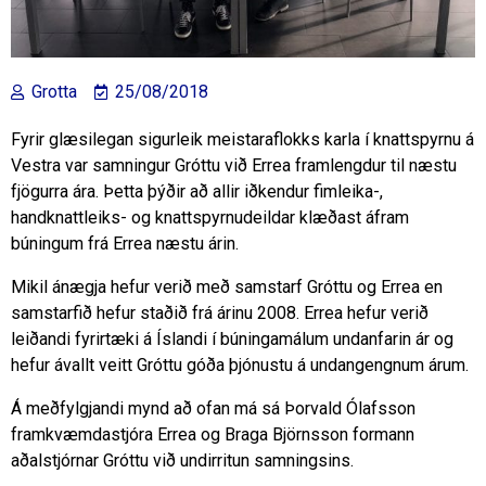
Grotta
25/08/2018
Fyrir glæsilegan sigurleik meistaraflokks karla í knattspyrnu á
Vestra var samningur Gróttu við Errea framlengdur til næstu
fjögurra ára. Þetta þýðir að allir iðkendur fimleika-,
handknattleiks- og knattspyrnudeildar klæðast áfram
búningum frá Errea næstu árin.
Mikil ánægja hefur verið með samstarf Gróttu og Errea en
samstarfið hefur staðið frá árinu 2008. Errea hefur verið
leiðandi fyrirtæki á Íslandi í búningamálum undanfarin ár og
hefur ávallt veitt Gróttu góða þjónustu á undangengnum árum.
Á meðfylgjandi mynd að ofan má sá Þorvald Ólafsson
framkvæmdastjóra Errea og Braga Björnsson formann
aðalstjórnar Gróttu við undirritun samningsins.