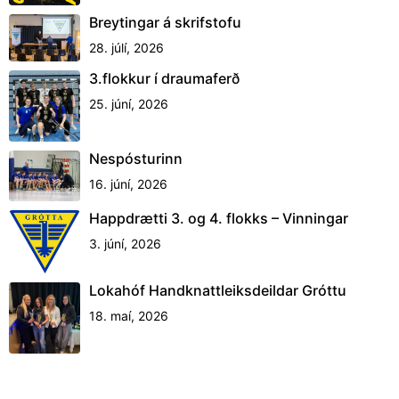
Breytingar á skrifstofu
28. júlí, 2026
3.flokkur í draumaferð
25. júní, 2026
Nespósturinn
16. júní, 2026
Happdrætti 3. og 4. flokks – Vinningar
3. júní, 2026
Lokahóf Handknattleiksdeildar Gróttu
18. maí, 2026