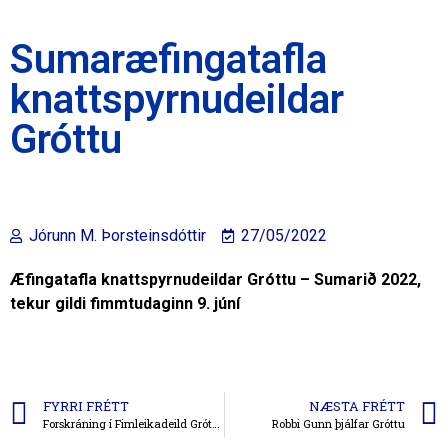
Sumaræfingatafla
knattspyrnudeildar
Gróttu
Jórunn M. Þorsteinsdóttir
27/05/2022
Æfingatafla knattspyrnudeildar Gróttu – Sumarið 2022,
tekur gildi fimmtudaginn 9. júní
FYRRI FRÉTT
NÆSTA FRÉTT
Forskráning í Fimleikadeild Gróttu fyrir veturinn hafin
Robbi Gunn þjálfar Gróttu