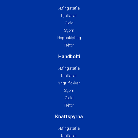
Æfingatafla
Þjálfarar
Gjöld
Stjórn
Hópaskipting
Fréttir
Handbolti
Æfingatafla
Þjálfarar
Yngri flokkar
Stjórn
Gjöld
Fréttir
Knattspyrna
Æfingatafla
Þjálfarar