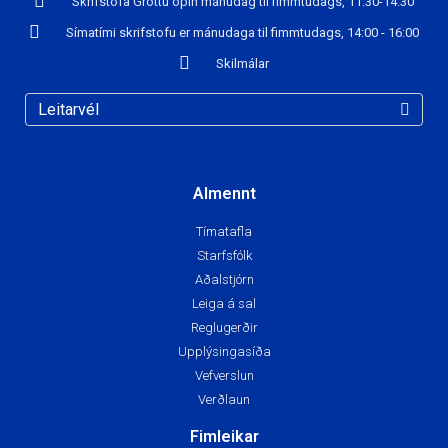
Skrifstofa Gróttu opin mánudag til fimmtudags, 11:30-14:30
Símatími skrifstofu er mánudaga til fimmtudags, 14:00 - 16:00
Skilmálar
Almennt
Tímatafla
Starfsfólk
Aðalstjórn
Leiga á sal
Reglugerðir
Upplýsingasíða
Vefverslun
Verðlaun
Fimleikar