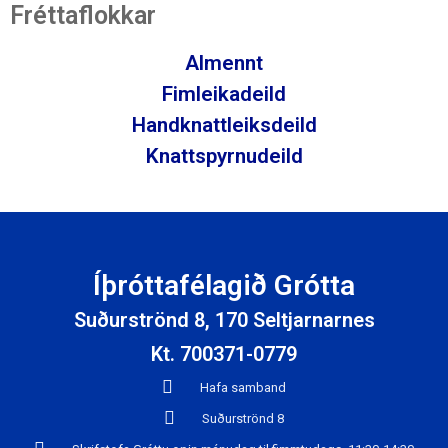
Fréttaflokkar
Almennt
Fimleikadeild
Handknattleiksdeild
Knattspyrnudeild
Íþróttafélagið Grótta
Suðurströnd 8, 170 Seltjarnarnes
Kt. 700371-0779
Hafa samband
Suðurströnd 8