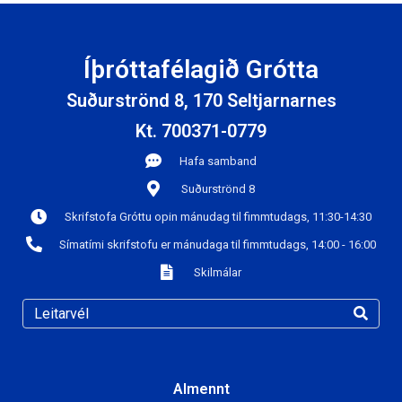
Íþróttafélagið Grótta
Suðurströnd 8, 170 Seltjarnarnes
Kt. 700371-0779
Hafa samband
Suðurströnd 8
Skrifstofa Gróttu opin mánudag til fimmtudags, 11:30-14:30
Símatími skrifstofu er mánudaga til fimmtudags, 14:00 - 16:00
Skilmálar
Almennt