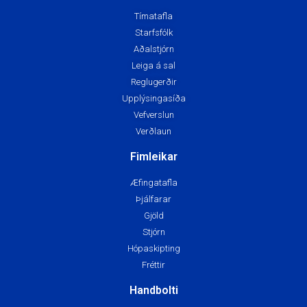
Tímatafla
Starfsfólk
Aðalstjórn
Leiga á sal
Reglugerðir
Upplýsingasíða
Vefverslun
Verðlaun
Fimleikar
Æfingatafla
Þjálfarar
Gjöld
Stjórn
Hópaskipting
Fréttir
Handbolti