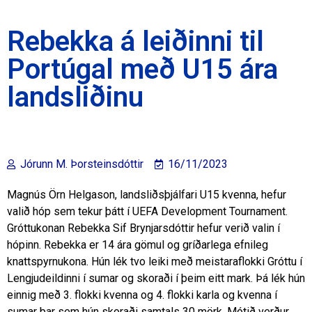
Rebekka á leiðinni til
Portúgal með U15 ára
landsliðinu
Jórunn M. Þorsteinsdóttir
16/11/2023
Magnús Örn Helgason, landsliðsþjálfari U15 kvenna, hefur
valið hóp sem tekur þátt í UEFA Development Tournament.
Gróttukonan Rebekka Sif Brynjarsdóttir hefur verið valin í
hópinn. Rebekka er 14 ára gömul og gríðarlega efnileg
knattspyrnukona. Hún lék tvo leiki með meistaraflokki Gróttu í
Lengjudeildinni í sumar og skoraði í þeim eitt mark. Þá lék hún
einnig með 3. flokki kvenna og 4. flokki karla og kvenna í
sumar þar sem hún skoraði samtals 30 mörk. Mótið verður