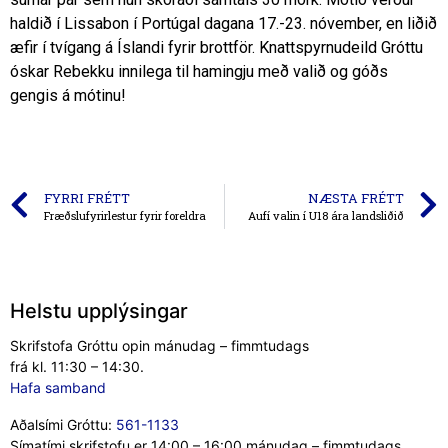
haldið í Lissabon í Portúgal dagana 17.-23. nóvember, en liðið
æfir í tvígang á Íslandi fyrir brottför. Knattspyrnudeild Gróttu
óskar Rebekku innilega til hamingju með valið og góðs
gengis á mótinu!
FYRRI FRÉTT
NÆSTA FRÉTT
Fræðslufyrirlestur fyrir foreldra
Aufí valin í U18 ára landsliðið
Helstu upplýsingar
Skrifstofa Gróttu opin mánudag – fimmtudags
frá kl. 11:30 – 14:30.
Hafa samband
Aðalsími Gróttu:
561-1133
Símatími skrifstofu er 14:00 – 16:00 mánudag – fimmtudags.