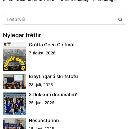
Nýlegar fréttir
Grótta Open Golfmót
7. ágúst, 2026
Breytingar á skrifstofu
28. júlí, 2026
3.flokkur í draumaferð
25. júní, 2026
Nespósturinn
16. júní, 2026