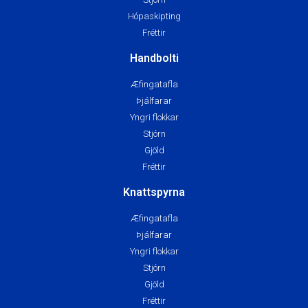
Hópaskipting
Fréttir
Handbolti
Æfingatafla
Þjálfarar
Yngri flokkar
Stjórn
Gjöld
Fréttir
Knattspyrna
Æfingatafla
Þjálfarar
Yngri flokkar
Stjórn
Gjöld
Fréttir