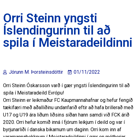
Orri Steinn yngsti
Íslendingurinn til að
spila í Meistaradeildinni
Jórunn M. Þorsteinsdóttir
01/11/2022
Orri Steinn Óskarsson varð í gær yngsti Íslendingurinn til að
spila í Meistaradeild Evrópu!
Orri Steinn er leikmaður FC Kaupmannahafnar og hefur fengið
tækifæri með aðalliðinu undanfarið eftir að hafa brillerað með
U17 og U19 ára liðum liðsins síðan hann samdi við FCK árið
2020. Orri hefur komið inná í fjórum leikjum í deild og var í
byrjunarliði í danska bikarnum um daginn. Orri kom inn af
varamannabekknum í Meistaradeildinni í gær en mótherjar