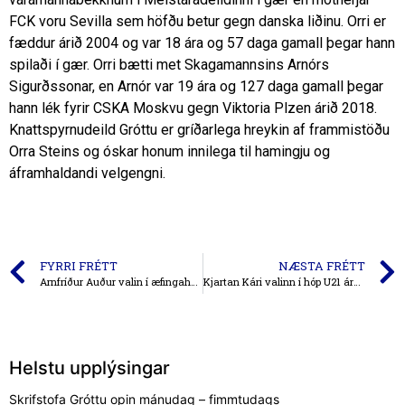
FCK voru Sevilla sem höfðu betur gegn danska liðinu. Orri er
fæddur árið 2004 og var 18 ára og 57 daga gamall þegar hann
spilaði í gær. Orri bætti met Skagamannsins Arnórs
Sigurðssonar, en Arnór var 19 ára og 127 daga gamall þegar
hann lék fyrir CSKA Moskvu gegn Viktoria Plzen árið 2018.
Knattspyrnudeild Gróttu er gríðarlega hreykin af frammistöðu
Orra Steins og óskar honum innilega til hamingju og
áframhaldandi velgengni.
FYRRI FRÉTT
NÆSTA FRÉTT
Arnfríður Auður valin í æfingahóp fyrir úrtaksæfingar U16 kvenna í október
Kjartan Kári valinn í hóp U21 ára landsliðsins
Helstu upplýsingar
Skrifstofa Gróttu opin mánudag – fimmtudags