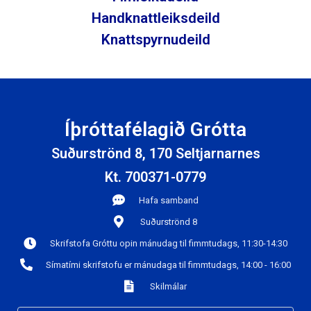
Handknattleiksdeild
Knattspyrnudeild
Íþróttafélagið Grótta
Suðurströnd 8, 170 Seltjarnarnes
Kt. 700371-0779
Hafa samband
Suðurströnd 8
Skrifstofa Gróttu opin mánudag til fimmtudags, 11:30-14:30
Símatími skrifstofu er mánudaga til fimmtudags, 14:00 - 16:00
Skilmálar