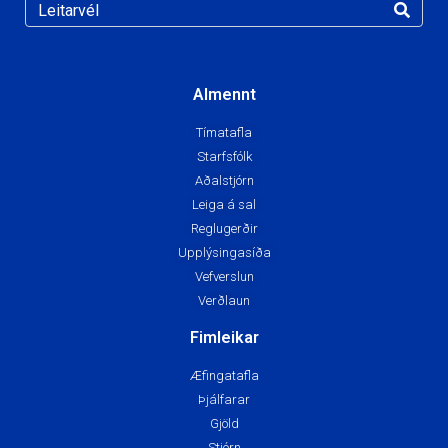
Almennt
Tímatafla
Starfsfólk
Aðalstjórn
Leiga á sal
Reglugerðir
Upplýsingasíða
Vefverslun
Verðlaun
Fimleikar
Æfingatafla
Þjálfarar
Gjöld
Stjórn