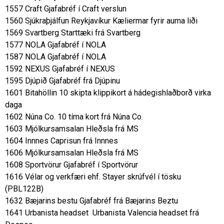
1557 Craft Gjafabréf í Craft verslun
1560 Sjúkraþjálfun Reykjavíkur Kæliermar fyrir auma liði
1569 Svartberg Starttæki frá Svartberg
1577 NOLA Gjafabréf í NOLA
1587 NOLA Gjafabréf í NOLA
1592 NEXUS Gjafabréf í NEXUS
1595 Djúpið Gjafabréf frá Djúpinu
1601 Bitahöllin 10 skipta klippikort á hádegishlaðborð virka
daga
1602 Núna Co. 10 tíma kort frá Núna Co.
1603 Mjólkursamsalan Hleðsla frá MS
1604 Innnes Caprisun frá Innnes
1606 Mjólkursamsalan Hleðsla frá MS
1608 Sportvörur Gjafabréf í Sportvörur
1616 Vélar og verkfæri ehf. Stayer skrúfvél í tösku
(PBL122B)
1632 Bæjarins bestu Gjafabréf frá Bæjarins Beztu
1641 Urbanista headset Urbanista Valencia headset frá