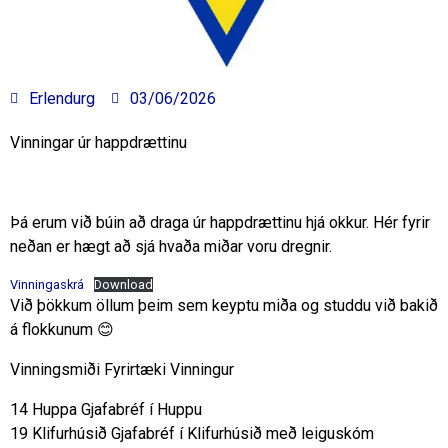
Erlendurg
03/06/2026
Vinningar úr happdrættinu
Þá erum við búin að draga úr happdrættinu hjá okkur. Hér fyrir
neðan er hægt að sjá hvaða miðar voru dregnir.
Vinningaskrá
Download
Við þökkum öllum þeim sem keyptu miða og studdu við bakið
á flokkunum 😊
Vinningsmiði Fyrirtæki Vinningur
14 Huppa Gjafabréf í Huppu
19 Klifurhúsið Gjafabréf í Klifurhúsið með leiguskóm