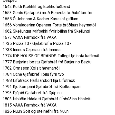
Despec
1642 Kuldi Kælihlíf og kælihöfuðband
1653 Genís Gjafapoki með Benecta fæðubótarefni
1655 Ó Johnson & Kaaber Kassi af gifflum
1656 Vörulagerinn Openear Forte þráðlaus heyrnatól
1662 Skeljungur Þrifpakki fyrir bílinn frá Skeljungi
1673 VAXA Farmbox frá VAXA
1735 Pizza 107 Gjafabréf á Pizza 107
1738 Innnes Caprisun frá Innnes
1774 IDE HOUSE OF BRANDS Fallegt fjölnota kaffimál
1777 Bæjarins bestu Gjafabréf frá Bæjarins Beztu
1782 Ormsson Xqisit heyrnartól
1784 Oche Gjafabréf í pílu fyrir tvo
1788 Lifetrack Hálfsárskort hjá Lifetrack
1791 Kjötkompaní Gjafabréf frá Kjötkompaní
1793 Djúpið Gjafabréf frá Djúpinu
1803 Ísbúðin Háaleiti Gjafabréf í Ísbúðina Háaleiti
1815 VAXA Farmbox frá VAXA
1826 Nuun Sölt og steinefni frá Nuun