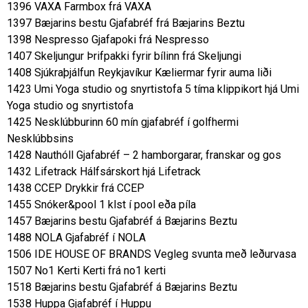
1396 VAXA Farmbox frá VAXA
1397 Bæjarins bestu Gjafabréf frá Bæjarins Beztu
1398 Nespresso Gjafapoki frá Nespresso
1407 Skeljungur Þrifpakki fyrir bílinn frá Skeljungi
1408 Sjúkraþjálfun Reykjavíkur Kæliermar fyrir auma liði
1423 Umi Yoga studio og snyrtistofa 5 tíma klippikort hjá Umi
Yoga studio og snyrtistofa
1425 Nesklúbburinn 60 mín gjafabréf í golfhermi
Nesklúbbsins
1428 Nauthóll Gjafabréf – 2 hamborgarar, franskar og gos
1432 Lifetrack Hálfsárskort hjá Lifetrack
1438 CCEP Drykkir frá CCEP
1455 Snóker&pool 1 klst í pool eða píla
1457 Bæjarins bestu Gjafabréf á Bæjarins Beztu
1488 NOLA Gjafabréf í NOLA
1506 IDE HOUSE OF BRANDS Vegleg svunta með leðurvasa
1507 No1 Kerti Kerti frá no1 kerti
1518 Bæjarins bestu Gjafabréf á Bæjarins Beztu
1538 Huppa Gjafabréf í Huppu