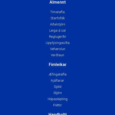
Almennt
Tímatafla
Starfsfólk
Aðalstjórn
Leiga á sal
Reglugerðir
Upplýsingasíða
Vefverslun
Verðlaun
Fimleikar
Æfingatafla
Þjálfarar
Gjöld
Stjórn
Hópaskipting
Fréttir
Handbolti