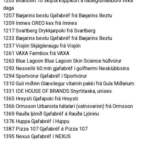
1203 Bitahöllin 10 skipta klippikort á hádegishlaðborð virka
daga
1207 Bæjarins bestu Gjafabréf frá Bæjarins Beztu
1209 Innnes OREO kex frá Innnes
1217 Svartberg Drykkjarpoki frá Svartberg
1233 Bæjarins bestu Gjafabréf frá Bæjarins Beztu
1237 Visjón Skjágleraugu frá Visjón
1261 VAXA Farmbox frá VAXA
1263 Blue Lagoon Blue Lagoon Skin Science húðvörur
1293 Nesvellir 60 mín gjafabréf í golfhermi Nesklúbbsins
1294 Sportvörur Gjafabréf í Sportvörur
1310 Guli miðinn Glæsilegur vítamín pakki frá Gula Miðanum
1331 IDE HOUSE OF BRANDS Snyrtitaska, unisex
1365 Hreysti Gjafapoki frá Hreysti
1366 Ormsson Urbanista hátalari (vatnsvarinn) frá Ormsson
1369 Rauða ljónið Gjafabréf á Rauða Ljóninu
1376 Huppa Gjafabréf í Huppu
1387 Pizza 107 Gjafabréf á Pizza 107
1395 Nexus Gjafabréf í NEXUS