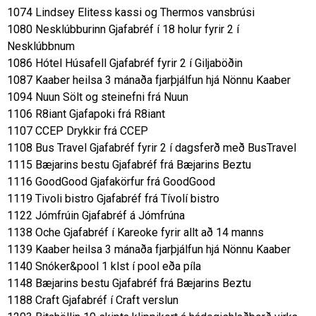
1074 Lindsey Elitess kassi og Thermos vansbrúsi
1080 Nesklúbburinn Gjafabréf í 18 holur fyrir 2 í
Nesklúbbnum
1086 Hótel Húsafell Gjafabréf fyrir 2 í Giljaböðin
1087 Kaaber heilsa 3 mánaða fjarþjálfun hjá Nönnu Kaaber
1094 Nuun Sölt og steinefni frá Nuun
1106 R8iant Gjafapoki frá R8iant
1107 CCEP Drykkir frá CCEP
1108 Bus Travel Gjafabréf fyrir 2 í dagsferð með BusTravel
1115 Bæjarins bestu Gjafabréf frá Bæjarins Beztu
1116 GoodGood Gjafakörfur frá GoodGood
1119 Tivoli bistro Gjafabréf frá Tívolí bistro
1122 Jómfrúin Gjafabréf á Jómfrúna
1138 Oche Gjafabréf í Kareoke fyrir allt að 14 manns
1139 Kaaber heilsa 3 mánaða fjarþjálfun hjá Nönnu Kaaber
1140 Snóker&pool 1 klst í pool eða píla
1148 Bæjarins bestu Gjafabréf frá Bæjarins Beztu
1188 Craft Gjafabréf í Craft verslun