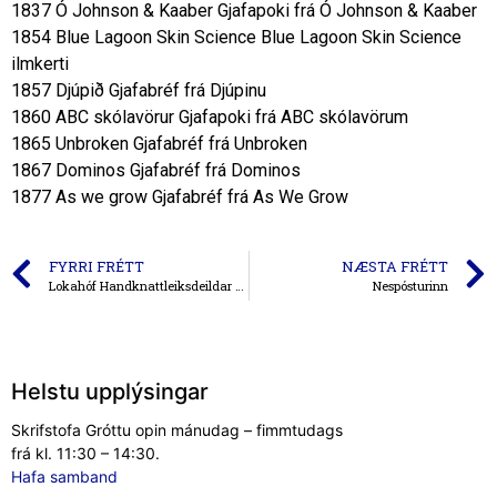
1837 Ó Johnson & Kaaber Gjafapoki frá Ó Johnson & Kaaber
1854 Blue Lagoon Skin Science Blue Lagoon Skin Science
ilmkerti
1857 Djúpið Gjafabréf frá Djúpinu
1860 ABC skólavörur Gjafapoki frá ABC skólavörum
1865 Unbroken Gjafabréf frá Unbroken
1867 Dominos Gjafabréf frá Dominos
1877 As we grow Gjafabréf frá As We Grow
FYRRI FRÉTT
NÆSTA FRÉTT
Lokahóf Handknattleiksdeildar Gróttu
Nespósturinn
Helstu upplýsingar
Skrifstofa Gróttu opin mánudag – fimmtudags
frá kl. 11:30 – 14:30.
Hafa samband