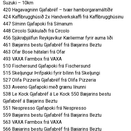
Suzuki – 10km
420 Hagavagninn Gjafabréf – tvær hamborgaramáltíðir
424 Kaffibrugghúsið 2x Handverkskaffi frá Kaffibrugghúsinu
447 Síminn Gjafapoki frá Símanum
448 Circolo Súkkulaði frá Circolo
456 Sjúkraþjálfun Reykjavíkur Kæliermar fyrir auma liði
461 Bæjarins bestu Gjafabréf frá Bæjarins Beztu
463 Ofar Bose hátalari frá Ofar
493 VAXA Farmbox frá VAXA
510 Fischersund Gjafapoki frá Fischersund
515 Skeljungur Þrifpakki fyrir bílinn frá Skeljungi
527 Olifa Pizzería Gjafabréf frá Olifa Pizzeria
533 Aveeno Gjafapoki með grænu línunni
538 Le Kock Gjafabréf á Le Kock 550 Bæjarins bestu
Gjafabréf á Bæjarins Beztu
551 Nespresso Gjafapoki frá Nespresso
559 Bæjarins bestu Gjafabréf frá Bæjarins Beztu
563 VAXA Farmbox frá VAXA
566 Bæjarins bestu Gjafabréf frá Bæjarins Beztu