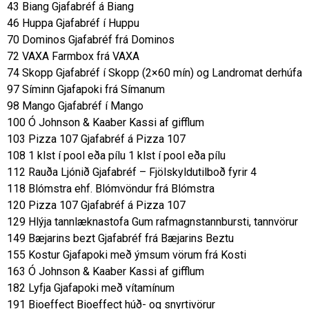
43 Biang Gjafabréf á Biang
46 Huppa Gjafabréf í Huppu
70 Dominos Gjafabréf frá Dominos
72 VAXA Farmbox frá VAXA
74 Skopp Gjafabréf í Skopp (2×60 mín) og Landromat derhúfa
97 Síminn Gjafapoki frá Símanum
98 Mango Gjafabréf í Mango
100 Ó Johnson & Kaaber Kassi af gifflum
103 Pizza 107 Gjafabréf á Pizza 107
108 1 klst í pool eða pílu 1 klst í pool eða pílu
112 Rauða Ljónið Gjafabréf – Fjölskyldutilboð fyrir 4
118 Blómstra ehf. Blómvöndur frá Blómstra
120 Pizza 107 Gjafabréf á Pizza 107
129 Hlýja tannlæknastofa Gum rafmagnstannbursti, tannvörur
149 Bæjarins bezt Gjafabréf frá Bæjarins Beztu
155 Kostur Gjafapoki með ýmsum vörum frá Kosti
163 Ó Johnson & Kaaber Kassi af gifflum
182 Lyfja Gjafapoki með vítamínum
191 Bioeffect Bioeffect húð- og snyrtivörur