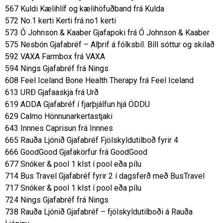
567 Kuldi Kælihlíf og kælihöfuðband frá Kulda
572 No.1 kerti Kerti frá no1 kerti
573 Ó Johnson & Kaaber Gjafapoki frá Ó Johnson & Kaaber
575 Nesbón Gjafabréf – Alþrif á fólksbíl. Bíll sóttur og skilað
592 VAXA Farmbox frá VAXA
594 Nings Gjafabréf frá Nings
608 Feel Iceland Bone Health Therapy frá Feel Iceland
613 URÐ Gjafaaskja frá Urð
619 ADDA Gjafabréf í fjarþjálfun hjá ÖDDU
629 Calmo Hönnunarkertastjaki
643 Innnes Caprisun frá Innnes
665 Rauða Ljónið Gjafabréf Fjölskyldutilboð fyrir 4
666 GoodGood Gjafakörfur frá GoodGood
677 Snóker & pool 1 klst í pool eða pílu
714 Bus Travel Gjafabréf fyrir 2 í dagsferð með BusTravel
717 Snóker & pool 1 klst í pool eða pílu
724 Nings Gjafabréf frá Nings
738 Rauða Ljónið Gjafabréf – fjölskyldutilboði á Rauða