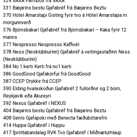
324 VAXA Farmbox frá VAXA
331 Bæjarins bestu Gjafabréf frá Bæjarins Beztu
370 Hótel Arnarstapi Gisting fyrir tvo á Hótel Arnarstapa m.
morgunnverð
376 Björnsbakarí Gjafabréf frá Björnsbakarí – Kaka fyrir 12
manns
377 Nespresso Nespresso Kaffivél
378 Ness (Nesklúbburinn) Gjafabréf á veitingastaðinn Ness
(Nesklúbburinn)
384 No.1 kerti Kerti frá no1 kerti
386 GoodGood Gjafakörfur frá GoodGood
387 CCEP Drykkir frá CCEP
390 Elding hvalaskoðun Gjafabréf 2 fullorðnir og 2 börn,
Reykjavík eða Akureyri
392 Nexus Gjafabréf í NEXUS
404 Bæjarins bestu Gjafabréf frá Bæjarins Beztu
408 Genís Gjafapoki með Benecta fæðubótarefni
414 Huppa Gjafabréf í Huppu
417 Íþróttabandalag RVK Tvö Gjafabréf í Miðnæturhlaup