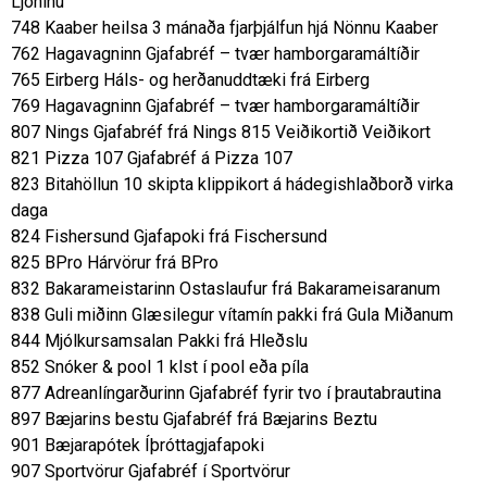
Ljóninu
748 Kaaber heilsa 3 mánaða fjarþjálfun hjá Nönnu Kaaber
762 Hagavagninn Gjafabréf – tvær hamborgaramáltíðir
765 Eirberg Háls- og herðanuddtæki frá Eirberg
769 Hagavagninn Gjafabréf – tvær hamborgaramáltíðir
807 Nings Gjafabréf frá Nings 815 Veiðikortið Veiðikort
821 Pizza 107 Gjafabréf á Pizza 107
823 Bitahöllun 10 skipta klippikort á hádegishlaðborð virka
daga
824 Fishersund Gjafapoki frá Fischersund
825 BPro Hárvörur frá BPro
832 Bakarameistarinn Ostaslaufur frá Bakarameisaranum
838 Guli miðinn Glæsilegur vítamín pakki frá Gula Miðanum
844 Mjólkursamsalan Pakki frá Hleðslu
852 Snóker & pool 1 klst í pool eða píla
877 Adreanlíngarðurinn Gjafabréf fyrir tvo í þrautabrautina
897 Bæjarins bestu Gjafabréf frá Bæjarins Beztu
901 Bæjarapótek Íþróttagjafapoki
907 Sportvörur Gjafabréf í Sportvörur