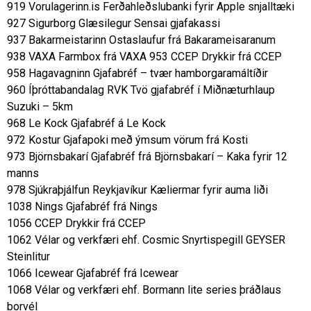
919 Vorulagerinn.is Ferðahleðslubanki fyrir Apple snjalltæki
927 Sigurborg Glæsilegur Sensai gjafakassi
937 Bakarmeistarinn Ostaslaufur frá Bakarameisaranum
938 VAXA Farmbox frá VAXA 953 CCEP Drykkir frá CCEP
958 Hagavagninn Gjafabréf – tvær hamborgaramáltíðir
960 Íþróttabandalag RVK Tvö gjafabréf í Miðnæturhlaup
Suzuki – 5km
968 Le Kock Gjafabréf á Le Kock
972 Kostur Gjafapoki með ýmsum vörum frá Kosti
973 Björnsbakarí Gjafabréf frá Björnsbakarí – Kaka fyrir 12
manns
978 Sjúkraþjálfun Reykjavíkur Kæliermar fyrir auma liði
1038 Nings Gjafabréf frá Nings
1056 CCEP Drykkir frá CCEP
1062 Vélar og verkfæri ehf. Cosmic Snyrtispegill GEYSER
Steinlitur
1066 Icewear Gjafabréf frá Icewear
1068 Vélar og verkfæri ehf. Bormann lite series þráðlaus
borvél