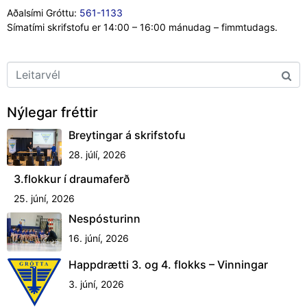
Aðalsími Gróttu:
561-1133
Símatími skrifstofu er 14:00 – 16:00 mánudag – fimmtudags.
Nýlegar fréttir
Breytingar á skrifstofu
28. júlí, 2026
3.flokkur í draumaferð
25. júní, 2026
Nespósturinn
16. júní, 2026
Happdrætti 3. og 4. flokks – Vinningar
3. júní, 2026