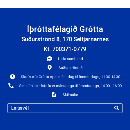
Íþróttafélagið Grótta
Suðurströnd 8, 170 Seltjarnarnes
Kt. 700371-0779
Hafa samband
Suðurströnd 8
Skrifstofa Gróttu opin mánudag til fimmtudags, 11:30-14:30
Símatími skrifstofu er mánudaga til fimmtudags, 14:00 - 16:00
Skilmálar