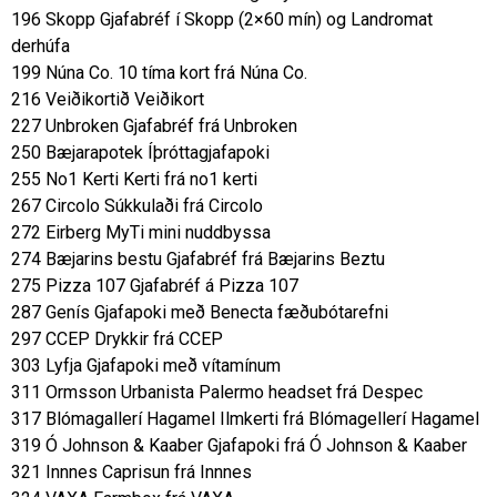
196 Skopp Gjafabréf í Skopp (2×60 mín) og Landromat
derhúfa
199 Núna Co. 10 tíma kort frá Núna Co.
216 Veiðikortið Veiðikort
227 Unbroken Gjafabréf frá Unbroken
250 Bæjarapotek Íþróttagjafapoki
255 No1 Kerti Kerti frá no1 kerti
267 Circolo Súkkulaði frá Circolo
272 Eirberg MyTi mini nuddbyssa
274 Bæjarins bestu Gjafabréf frá Bæjarins Beztu
275 Pizza 107 Gjafabréf á Pizza 107
287 Genís Gjafapoki með Benecta fæðubótarefni
297 CCEP Drykkir frá CCEP
303 Lyfja Gjafapoki með vítamínum
311 Ormsson Urbanista Palermo headset frá Despec
317 Blómagallerí Hagamel Ilmkerti frá Blómagellerí Hagamel
319 Ó Johnson & Kaaber Gjafapoki frá Ó Johnson & Kaaber
321 Innnes Caprisun frá Innnes