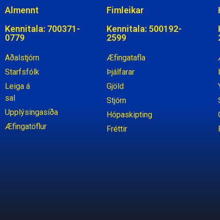
Almennt
Fimleikar
Kennitala: 700371-
Kennitala: 500192-
0779
2599
Aðalstjórn
Æfingatafla
Starfsfólk
Þjálfarar
Leiga á
Gjöld
sal
Stjórn
Upplýsingasíða
Hópaskipting
Æfingatöflur
Fréttir