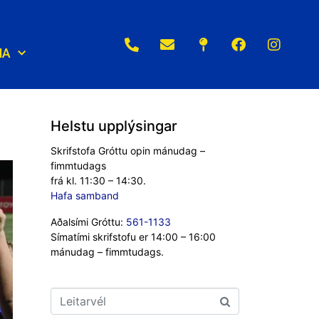
NA
Helstu upplýsingar
Skrifstofa Gróttu opin mánudag –
fimmtudags
frá kl. 11:30 – 14:30.
Hafa samband
Aðalsími Gróttu:
561-1133
Símatími skrifstofu er 14:00 – 16:00
mánudag – fimmtudags.