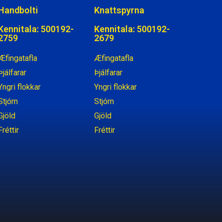
Handbolti
Knattspyrna
Kennitala: 500192-
Kennitala: 500192-
2759
2679
Æfingatafla
Æfingatafla
Þjálfarar
Þjálfarar
Yngri flokkar
Yngri flokkar
Stjórn
Stjórn
Gjöld
Gjöld
Fréttir
Fréttir