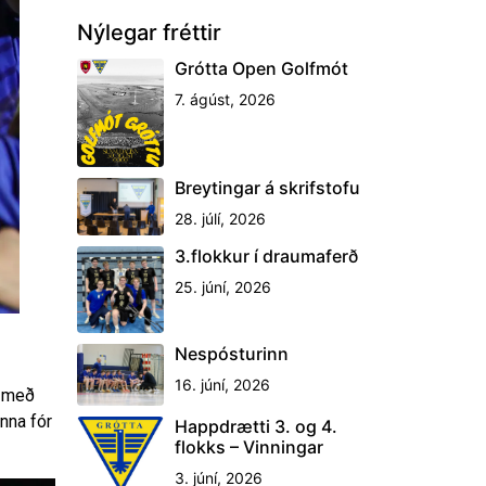
Nýlegar fréttir
Grótta Open Golfmót
7. ágúst, 2026
Breytingar á skrifstofu
28. júlí, 2026
3.flokkur í draumaferð
25. júní, 2026
Nespósturinn
16. júní, 2026
a með
nna fór
Happdrætti 3. og 4.
flokks – Vinningar
3. júní, 2026