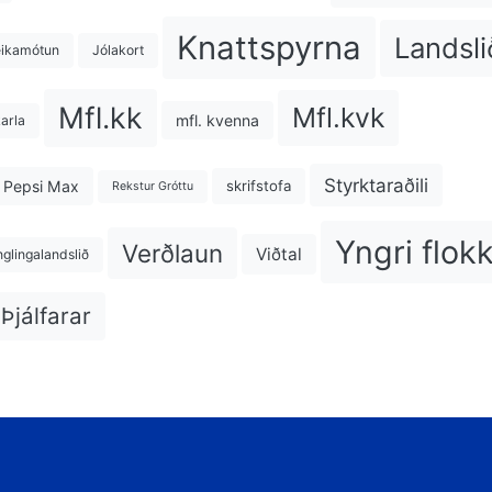
Knattspyrna
Landsli
eikamótun
Jólakort
Mfl.kk
Mfl.kvk
mfl. kvenna
karla
Styrktaraðili
Pepsi Max
skrifstofa
Rekstur Gróttu
Yngri flok
Verðlaun
Viðtal
nglingalandslið
Þjálfarar