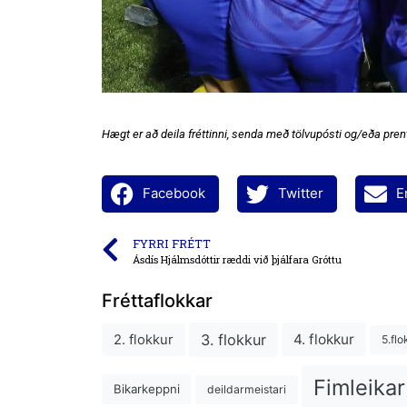
Hægt er að deila fréttinni, senda með tölvupósti og/eða prent
Facebook
Twitter
E
FYRRI FRÉTT
Ásdís Hjálmsdóttir ræddi við þjálfara Gróttu
Fréttaflokkar
3. flokkur
4. flokkur
2. flokkur
5.flo
Fimleikar
Bikarkeppni
deildarmeistari