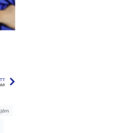
TT
ild!
tjórn