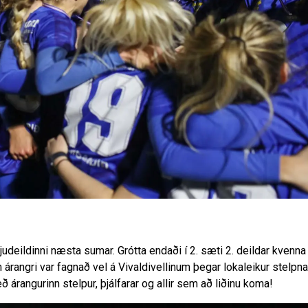
udeildinni næsta sumar. Grótta endaði í 2. sæti 2. deildar kvenn
árangri var fagnað vel á Vivaldivellinum þegar lokaleikur stelpna
 árangurinn stelpur, þjálfarar og allir sem að liðinu koma!