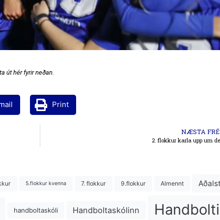
a út hér fyrir neðan.
mail
Print
NÆSTA FRÉ
2. flokkur karla upp um de
Aðals
kkur
7. flokkur
9.flokkur
Almennt
5.flokkur kvenna
Handbolti
Handboltaskólinn
handboltaskóli