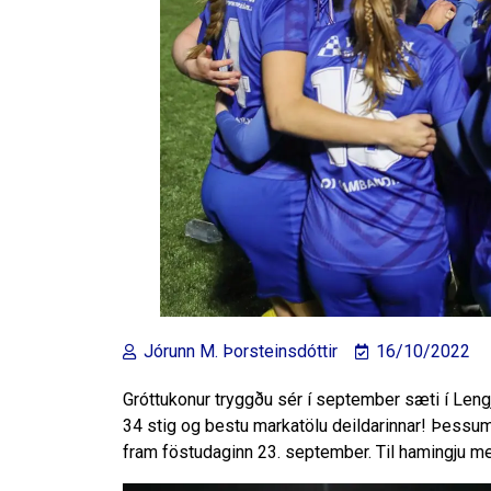
Jórunn M. Þorsteinsdóttir
16/10/2022
Gróttukonur tryggðu sér í september sæti í Lengj
34 stig og bestu markatölu deildarinnar! Þessum 
fram föstudaginn 23. september. Til hamingju með