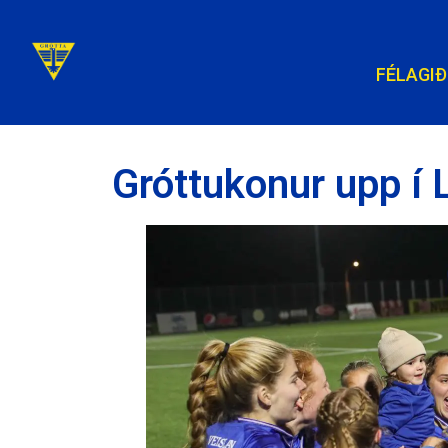
FÉLAGIÐ
Gróttukonur upp í 