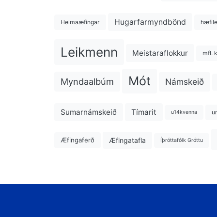
Hugarfarmyndbönd
Heimaæfingar
hæfil
Leikmenn
Meistaraflokkur
mfl. 
Mót
Myndaalbúm
Námskeið
Sumarnámskeið
Tímarit
u
u14kvenna
Æfingatafla
Æfingaferð
Íþróttafólk Gróttu