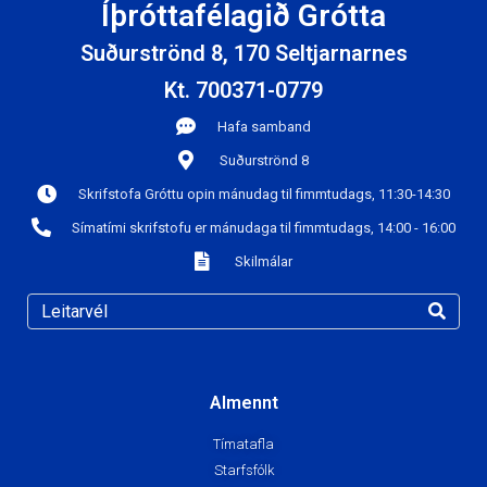
Íþróttafélagið Grótta
Suðurströnd 8, 170 Seltjarnarnes
Kt. 700371-0779
Hafa samband
Suðurströnd 8
Skrifstofa Gróttu opin mánudag til fimmtudags, 11:30-14:30
Símatími skrifstofu er mánudaga til fimmtudags, 14:00 - 16:00
Skilmálar
Almennt
Tímatafla
Starfsfólk