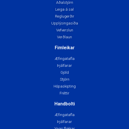
Aðalstjórn
Leiga á sal
Reglugerðir
Upplýsingasíða
Vefverslun
Verðlaun
Fimleikar
Æfingatafla
Þjálfarar
Gjöld
Stjórn
Hópaskipting
Fréttir
Handbolti
Æfingatafla
Þjálfarar
Yngri flokkar