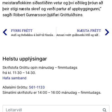
meistaraflokkinn síðastliðinn vetur og því eðlileg þróun að
þeir stígi næsta skref og verði partur af uppbyggingunni,“
sagði Róbert Gunnarsson þjálfari Gróttuliðsins.
FYRRI FRÉTT
NÆSTA FRÉTT
Aufí og Rebekka á leið til Finnlands með U16 ára landsliðinu
Arnari veitt gullmerki HSÍ og silfurmerki ÍSÍ
Helstu upplýsingar
Skrifstofa Gróttu opin mánudag – fimmtudags
frá kl. 11:30 – 14:30.
Hafa samband
Aðalsími Gróttu:
561-1133
Símatími skrifstofu er 14:00 – 16:00 mánudag – fimmtudags.