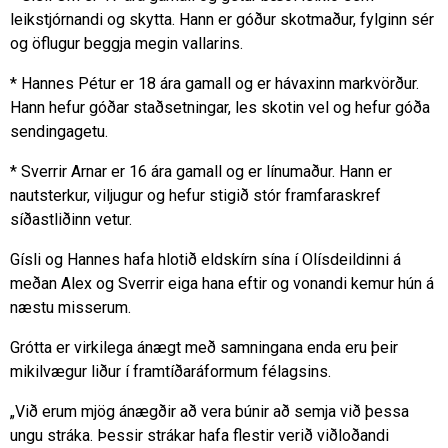
leikstjórnandi og skytta. Hann er góður skotmaður, fylginn sér
og öflugur beggja megin vallarins.
* Hannes Pétur er 18 ára gamall og er hávaxinn markvörður.
Hann hefur góðar staðsetningar, les skotin vel og hefur góða
sendingagetu.
* Sverrir Arnar er 16 ára gamall og er línumaður. Hann er
nautsterkur, viljugur og hefur stigið stór framfaraskref
síðastliðinn vetur.
Gísli og Hannes hafa hlotið eldskírn sína í Olísdeildinni á
meðan Alex og Sverrir eiga hana eftir og vonandi kemur hún á
næstu misserum.
Grótta er virkilega ánægt með samningana enda eru þeir
mikilvægur liður í framtíðaráformum félagsins.
„Við erum mjög ánægðir að vera búnir að semja við þessa
ungu stráka. Þessir strákar hafa flestir verið viðloðandi