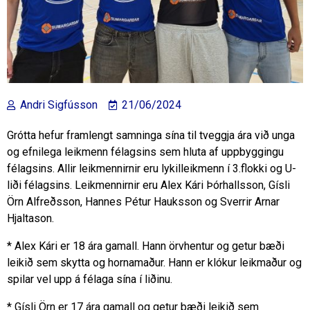
Andri Sigfússon
21/06/2024
Grótta hefur framlengt samninga sína til tveggja ára við unga
og efnilega leikmenn félagsins sem hluta af uppbyggingu
félagsins. Allir leikmennirnir eru lykilleikmenn í 3.flokki og U-
liði félagsins. Leikmennirnir eru Alex Kári Þórhallsson, Gísli
Örn Alfreðsson, Hannes Pétur Hauksson og Sverrir Arnar
Hjaltason.
* Alex Kári er 18 ára gamall. Hann örvhentur og getur bæði
leikið sem skytta og hornamaður. Hann er klókur leikmaður og
spilar vel upp á
félaga sína í liðinu.
* Gísli Örn er 17 ára gamall og getur bæði leikið sem