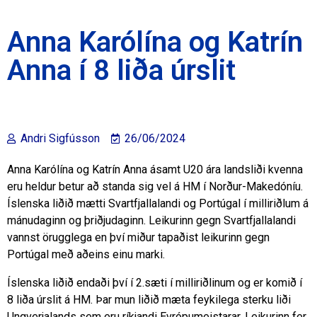
Anna Karólína og Katrín
Anna í 8 liða úrslit
Andri Sigfússon
26/06/2024
Anna Karólína og Katrín Anna ásamt U20 ára landsliði kvenna
eru heldur betur að standa sig vel á HM í Norður-Makedóníu.
Íslenska liðið mætti Svartfjallalandi og Portúgal í milliriðlum á
mánudaginn og þriðjudaginn. Leikurinn gegn Svartfjallalandi
vannst örugglega en því miður tapaðist leikurinn gegn
Portúgal með aðeins einu marki.
Íslenska liðið endaði því í 2.sæti í milliriðlinum og er komið í
8 liða úrslit á HM. Þar mun liðið mæta feykilega sterku liði
Ungverjalands sem eru ríkjandi Evrópumeistarar. Leikurinn fer