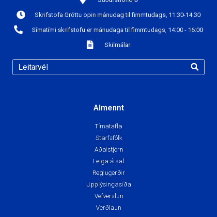
Skrifstofa Gróttu opin mánudag til fimmtudags, 11:30-14:30
Símatími skrifstofu er mánudaga til fimmtudags, 14:00 - 16:00
Skilmálar
Almennt
Tímatafla
Starfsfólk
Aðalstjórn
Leiga á sal
Reglugerðir
Upplýsingasíða
Vefverslun
Verðlaun