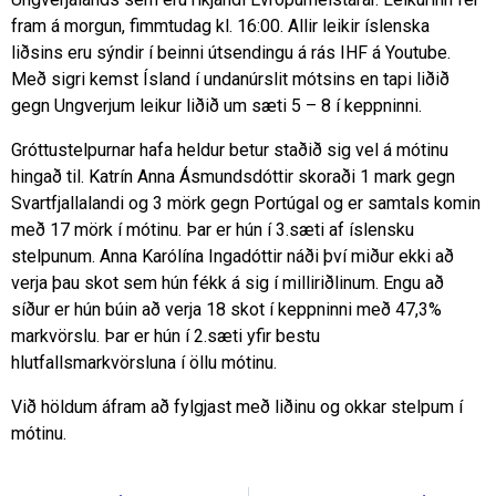
fram á morgun, fimmtudag kl. 16:00. Allir leikir íslenska
liðsins eru sýndir í beinni útsendingu á rás IHF á Youtube.
Með sigri kemst Ísland í undanúrslit mótsins en tapi liðið
gegn Ungverjum leikur liðið um sæti 5 – 8 í keppninni.
Gróttustelpurnar hafa heldur betur staðið sig vel á mótinu
hingað til. Katrín Anna Ásmundsdóttir skoraði 1 mark gegn
Svartfjallalandi og 3 mörk gegn Portúgal og er samtals komin
með 17 mörk í mótinu. Þar er hún í 3.sæti af íslensku
stelpunum. Anna Karólína Ingadóttir náði því miður ekki að
verja þau skot sem hún fékk á sig í milliriðlinum. Engu að
síður er hún búin að verja 18 skot í keppninni með 47,3%
markvörslu. Þar er hún í 2.sæti yfir bestu
hlutfallsmarkvörsluna í öllu mótinu.
Við höldum áfram að fylgjast með liðinu og okkar stelpum í
mótinu.