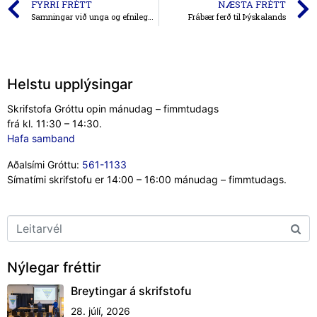
FYRRI FRÉTT
NÆSTA FRÉTT
Samningar við unga og efnilega leikmenn
Frábær ferð til Þýskalands
Helstu upplýsingar
Skrifstofa Gróttu opin mánudag – fimmtudags
frá kl. 11:30 – 14:30.
Hafa samband
Aðalsími Gróttu:
561-1133
Símatími skrifstofu er 14:00 – 16:00 mánudag – fimmtudags.
Nýlegar fréttir
Breytingar á skrifstofu
28. júlí, 2026