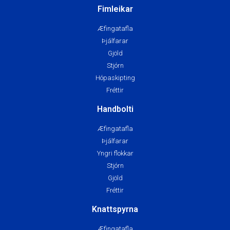
Fimleikar
Æfingatafla
Þjálfarar
Gjöld
Stjórn
Hópaskipting
Fréttir
Handbolti
Æfingatafla
Þjálfarar
Yngri flokkar
Stjórn
Gjöld
Fréttir
Knattspyrna
Æfingatafla