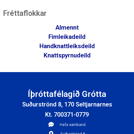
Fréttaflokkar
Almennt
Fimleikadeild
Handknattleiksdeild
Knattspyrnudeild
Íþróttafélagið Grótta
Suðurströnd 8, 170 Seltjarnarnes
Kt. 700371-0779
Hafa samband
Suðurströnd 8