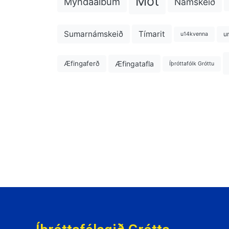
Mót
Myndaalbúm
Námskeið
Sumarnámskeið
Tímarit
u
u14kvenna
Æfingatafla
Æfingaferð
Íþróttafólk Gróttu