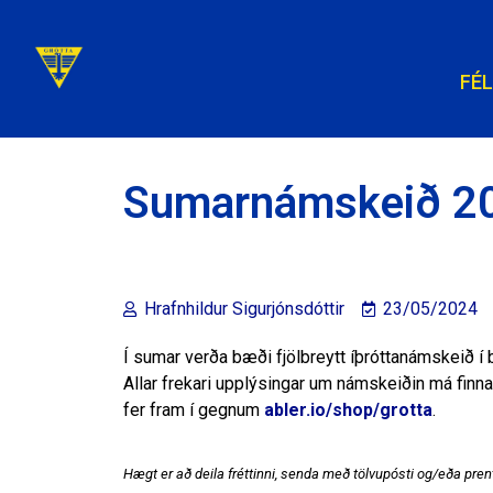
FÉ
Sumarnámskeið 202
Hrafnhildur Sigurjónsdóttir
23/05/2024
Í sumar verða bæði fjölbreytt íþróttanámskeið í 
Allar frekari upplýsingar um námskeiðin má finna
fer fram í gegnum
abler.io/shop/grotta
.
Hægt er að deila fréttinni, senda með tölvupósti og/eða prent