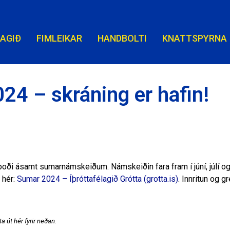
LAGIÐ
FIMLEIKAR
HANDBOLTI
KNATTSPYRNA
4 – skráning er hafin!
boði ásamt sumarnámskeiðum. Námskeiðin fara fram í júní, júlí og
 hér:
Sumar 2024 – Íþróttafélagið Grótta (grotta.is)
. Innritun og g
a út hér fyrir neðan.