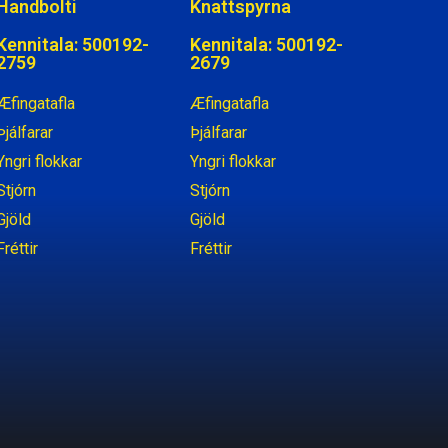
Handbolti
Knattspyrna
Kennitala: 500192-
Kennitala: 500192-
2759
2679
Æfingatafla
Æfingatafla
Þjálfarar
Þjálfarar
Yngri flokkar
Yngri flokkar
Stjórn
Stjórn
Gjöld
Gjöld
Fréttir
Fréttir