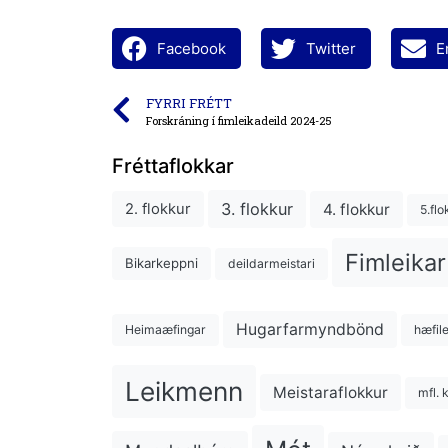
Facebook
Twitter
E
FYRRI FRÉTT
Forskráning í fimleikadeild 2024-25
Fréttaflokkar
3. flokkur
4. flokkur
2. flokkur
5.flo
Fimleikar
Bikarkeppni
deildarmeistari
Hugarfarmyndbönd
Heimaæfingar
hæfil
Leikmenn
Meistaraflokkur
mfl. 