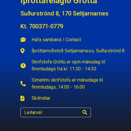
Íþróttafélagið Grótta
Suðurströnd 8, 170 Seltjarnarnes
Kt. 700371-0779
Hafa samband / Contact
Íþróttarmiðstöð Seltjarnarness, Suðurströnd 8
Skrifstofa Gróttu er opin mánudag til
fimmtudags frá kl. 11:30 - 14:30
Símatími skrifstofu er mánudaga til
fimmtudags, 14:00 - 16:00
Skilmálar