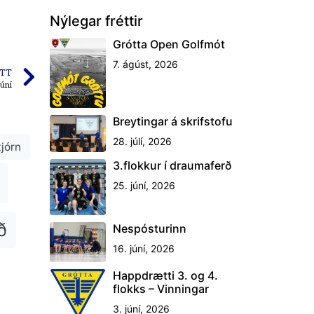
Nýlegar fréttir
Grótta Open Golfmót
7. ágúst, 2026
TT
júní
Breytingar á skrifstofu
28. júlí, 2026
tjórn
3.flokkur í draumaferð
25. júní, 2026
ð
Nespósturinn
16. júní, 2026
Happdrætti 3. og 4.
flokks – Vinningar
3. júní, 2026