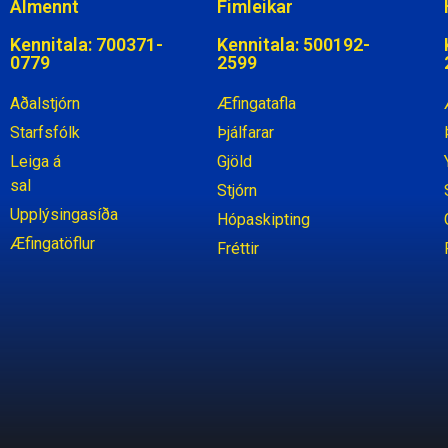
Almennt
Fimleikar
Kennitala: 700371-
Kennitala: 500192-
0779
2599
Aðalstjórn
Æfingatafla
Starfsfólk
Þjálfarar
Leiga á
Gjöld
sal
Stjórn
Upplýsingasíða
Hópaskipting
Æfingatöflur
Fréttir