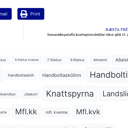
mail
Print
NÆSTA FRÉ
Sumaræfingatafla knattspyrnudeildar tekur gildi 10. 
Aðals
kkur
7. flokkur
9.flokkur
Almennt
5.flokkur kvenna
Handbolti
Handboltaskólinn
handboltaskóli
Knattspyrna
Landsli
eikamótun
Jólakort
Mfl.kk
Mfl.kvk
mfl. kvenna
karla