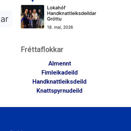
Lokahóf
Handknattleiksdeildar
kar
Gróttu
18. maí, 2026
Fréttaflokkar
Almennt
Fimleikadeild
Handknattleiksdeild
Knattspyrnudeild