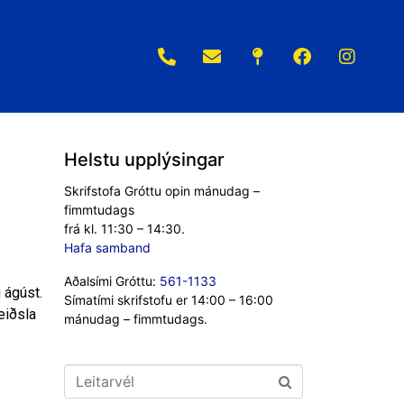
Helstu upplýsingar
Skrifstofa Gróttu opin mánudag –
fimmtudags
frá kl. 11:30 – 14:30.
Hafa samband
Aðalsími Gróttu:
561-1133
 ágúst.
Símatími skrifstofu er 14:00 – 16:00
reiðsla
mánudag – fimmtudags.