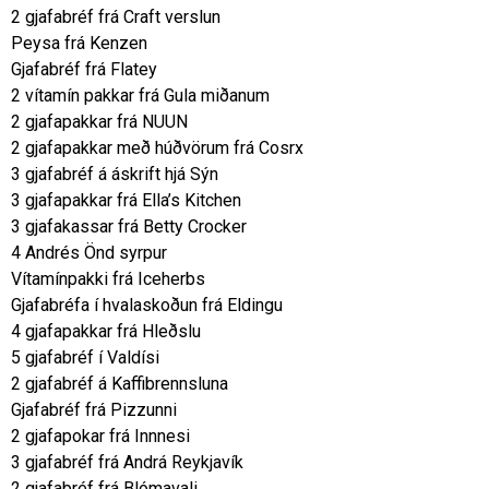
2 gjafabréf frá Craft verslun
Peysa frá Kenzen
Gjafabréf frá Flatey
2 vítamín pakkar frá Gula miðanum
2 gjafapakkar frá NUUN
2 gjafapakkar með húðvörum frá Cosrx
3 gjafabréf á áskrift hjá Sýn
3 gjafapakkar frá Ella’s Kitchen
3 gjafakassar frá Betty Crocker
4 Andrés Önd syrpur
Vítamínpakki frá Iceherbs
Gjafabréfa í hvalaskoðun frá Eldingu
4 gjafapakkar frá Hleðslu
5 gjafabréf í Valdísi
2 gjafabréf á Kaffibrennsluna
Gjafabréf frá Pizzunni
2 gjafapokar frá Innnesi
3 gjafabréf frá Andrá Reykjavík
2 gjafabréf frá Blómavali