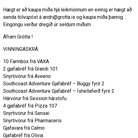
Hægt er að kaupa miða hjá leikmönnum en einnig er hægt að
senda tölvupóst á
andri@grotta.is
og kaupa miða þannig.
Eingöngu verður dregið úr seldum miðum.
Áfram Grótta !
VINNINGASKRÁ:
10 Farmbox frá VAXA
2 gjafabréf frá Grandi 101
Snyrtivörur frá Aveeno
Southcoast Adventure Gjafabréf – Buggy fyrir 2
Southcoast Adventure Gjafabréf – Íshellaferð fyrir 2
Hárvörur frá Session hárstofu
4 gjafabréf frá Pizza 107
Snyrtivörur frá Sensai
Snyrtivörur frá Pharmaceris
Gjafavara frá Calmo
Gjafabréf frá Olivia