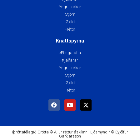
Yngri flokkar
Stjórn
Gjöld
Fréttir
Knattspyrna
Æfingatafla
Þjálfarar
Yngri flokkar
Stjórn
Gjöld
Fréttir
Íþróttafélagið Grótta © Allur réttur áskilinn | Ljósmyndir © Eyjólfur
Garðarsson