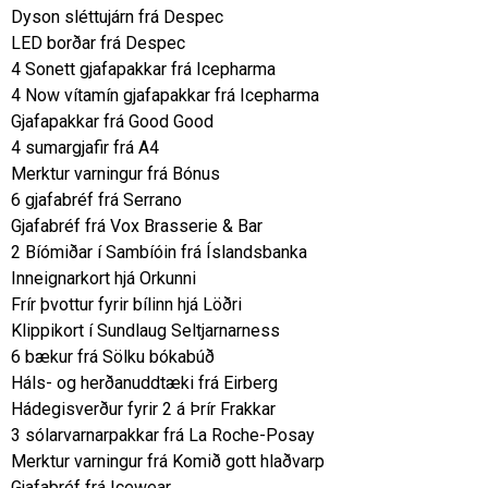
Dyson sléttujárn frá Despec
LED borðar frá Despec
4 Sonett gjafapakkar frá Icepharma
4 Now vítamín gjafapakkar frá Icepharma
Gjafapakkar frá Good Good
4 sumargjafir frá A4
Merktur varningur frá Bónus
6 gjafabréf frá Serrano
Gjafabréf frá Vox Brasserie & Bar
2 Bíómiðar í Sambíóin frá Íslandsbanka
Inneignarkort hjá Orkunni
Frír þvottur fyrir bílinn hjá Löðri
Klippikort í Sundlaug Seltjarnarness
6 bækur frá Sölku bókabúð
Háls- og herðanuddtæki frá Eirberg
Hádegisverður fyrir 2 á Þrír Frakkar
3 sólarvarnarpakkar frá La Roche-Posay
Merktur varningur frá Komið gott hlaðvarp
Gjafabréf frá Icewear