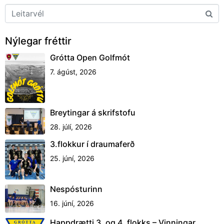
Nýlegar fréttir
Grótta Open Golfmót
7. ágúst, 2026
Breytingar á skrifstofu
28. júlí, 2026
3.flokkur í draumaferð
25. júní, 2026
Nespósturinn
16. júní, 2026
Happdrætti 3. og 4. flokks – Vinningar