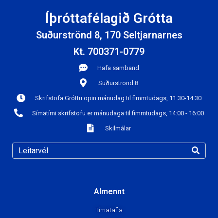
Íþróttafélagið Grótta
Suðurströnd 8, 170 Seltjarnarnes
Kt. 700371-0779
Hafa samband
Suðurströnd 8
Skrifstofa Gróttu opin mánudag til fimmtudags, 11:30-14:30
Símatími skrifstofu er mánudaga til fimmtudags, 14:00 - 16:00
Skilmálar
Almennt
Tímatafla