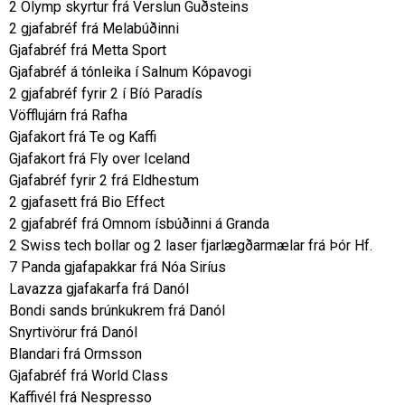
2 Olymp skyrtur frá Verslun Guðsteins
2 gjafabréf frá Melabúðinni
Gjafabréf frá Metta Sport
Gjafabréf á tónleika í Salnum Kópavogi
2 gjafabréf fyrir 2 í Bíó Paradís
Vöfflujárn frá Rafha
Gjafakort frá Te og Kaffi
Gjafakort frá Fly over Iceland
Gjafabréf fyrir 2 frá Eldhestum
2 gjafasett frá Bio Effect
2 gjafabréf frá Omnom ísbúðinni á Granda
2 Swiss tech bollar og 2 laser fjarlægðarmælar frá Þór Hf.
7 Panda gjafapakkar frá Nóa Siríus
Lavazza gjafakarfa frá Danól
Bondi sands brúnkukrem frá Danól
Snyrtivörur frá Danól
Blandari frá Ormsson
Gjafabréf frá World Class
Kaffivél frá Nespresso