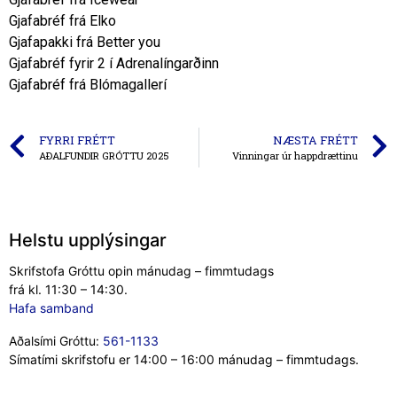
Gjafabréf frá Elko
Gjafapakki frá Better you
Gjafabréf fyrir 2 í Adrenalíngarðinn
Gjafabréf frá Blómagallerí
FYRRI FRÉTT
NÆSTA FRÉTT
AÐALFUNDIR GRÓTTU 2025
Vinningar úr happdrættinu
Helstu upplýsingar
Skrifstofa Gróttu opin mánudag – fimmtudags
frá kl. 11:30 – 14:30.
Hafa samband
Aðalsími Gróttu:
561-1133
Símatími skrifstofu er 14:00 – 16:00 mánudag – fimmtudags.