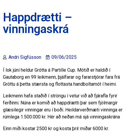
Happdrætti –
vinningaskrá
Andri Sigfússon
09/06/2025
Í lok júní heldur Grótta á Partille Cup. Mótið er haldið í
Gautaborg en 99 leikmenn, þjálfarar og fararstjórar fara frá
Gróttu á þetta stærsta og flottasta handboltamót í heimi.
Leikmenn hafa staðið í ströngu í vetur við að fjárafla fyrir
ferðinni. Núna er komið að happdrætti þar sem fjölmargir
glæsilegir vinningar eru í boði. Heildarverðmæti vinninga er
rúmlega 1.500.000 kr. Hér að neðan má sjá vinningaskrána
Einn miði kostar 2500 kr og kosta þrír miðar 6000 kr.