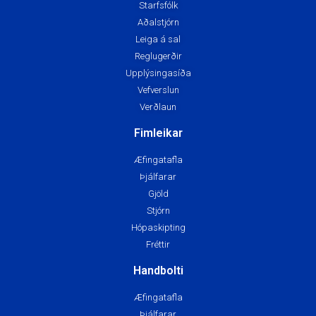
Starfsfólk
Aðalstjórn
Leiga á sal
Reglugerðir
Upplýsingasíða
Vefverslun
Verðlaun
Fimleikar
Æfingatafla
Þjálfarar
Gjöld
Stjórn
Hópaskipting
Fréttir
Handbolti
Æfingatafla
Þjálfarar