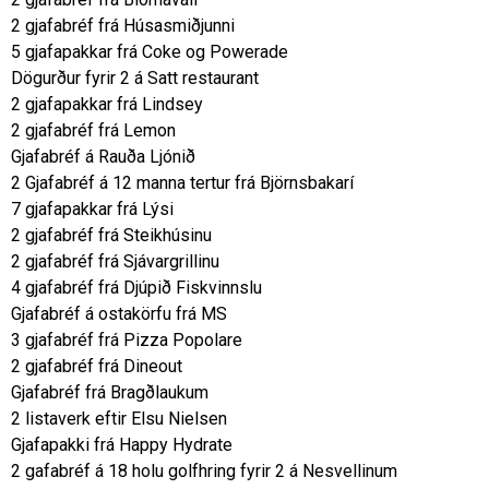
2 gjafabréf frá Húsasmiðjunni
5 gjafapakkar frá Coke og Powerade
Dögurður fyrir 2 á Satt restaurant
2 gjafapakkar frá Lindsey
2 gjafabréf frá Lemon
Gjafabréf á Rauða Ljónið
2 Gjafabréf á 12 manna tertur frá Björnsbakarí
7 gjafapakkar frá Lýsi
2 gjafabréf frá Steikhúsinu
2 gjafabréf frá Sjávargrillinu
4 gjafabréf frá Djúpið Fiskvinnslu
Gjafabréf á ostakörfu frá MS
3 gjafabréf frá Pizza Popolare
2 gjafabréf frá Dineout
Gjafabréf frá Bragðlaukum
2 listaverk eftir Elsu Nielsen
Gjafapakki frá Happy Hydrate
2 gafabréf á 18 holu golfhring fyrir 2 á Nesvellinum