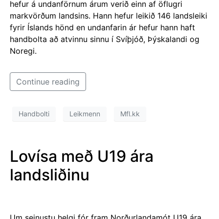
hefur á undanförnum árum verið einn af öflugri
markvörðum landsins. Hann hefur leikið 146 landsleiki
fyrir Íslands hönd en undanfarin ár hefur hann haft
handbolta að atvinnu sinnu í Svíþjóð, Þýskalandi og
Noregi.
Continue reading
Handbolti
Leikmenn
Mfl.kk
Lovísa með U19 ára
landsliðinu
Um seinustu helgi fór fram Norðurlandamót U19 ára