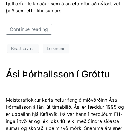
fjölhæfur leikmaður sem á án efa eftir að nýtast vel
það sem eftir lifir sumars.
Continue reading
Knattspyrna
Leikmenn
Ási Þórhallsson í Gróttu
Meistaraflokkur karla hefur fengið miðvörðinn Ása
Þórhallsson á láni út tímabilið. Ási er fæddur 1995 og
er uppalinn hjá Keflavík. Þá var hann í herbúðum FH-
inga í tvö ár og lék loks 18 leiki með Sindra síðasta
sumar og skoraði í þeim tvö mörk. Snemma árs sneri