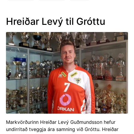
Hreiðar Levý til Gróttu
Markvörðurinn Hreiðar Levý Guðmundsson hefur
undirritað tveggja ára samning við Gróttu. Hreiðar