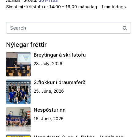
Aðalsími Gróttu:
561-1133
Símatími skrifstofu er 14:00 – 16:00 mánudag – fimmtudags.
Nýlegar fréttir
Breytingar á skrifstofu
28. July, 2026
3.flokkur í draumaferð
25. June, 2026
Nespósturinn
16. June, 2026