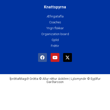
Knattspyrna
Æfingatafla
Coaches
Yngri flokkar
Organization board
Gjöld
Fréttir
Íþróttafélagið Grótta © Allur réttur áskilinn | Ljósmyndir © Eyjólfur
Garðarsson