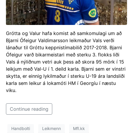
Grótta og Valur hafa komist að samkomulagi um að
Bjarni Ófeigur Valdimarsson leikmaður Vals verði
lánaður til Gróttu keppnistímabilið 2017-2018. Bjarni
Ófeigur varð bikarmeistari með sterku 3. flokks liði
Vals á nýliðnum vetri auk þess að skora 95 mörk í 15
leikjum með Val-U í 1. deild karla. Bjarni sem er vinstri
skytta, er einnig lykilmaður í sterku U-19 ára landsliði
karla sem leikur á lokamóti HM í Georgíu í næstu
viku.
Continue reading
Handbolti
Leikmenn
Mfl.kk