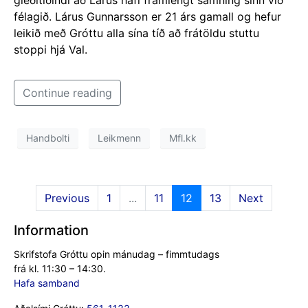
félagið. Lárus Gunnarsson er 21 árs gamall og hefur
leikið með Gróttu alla sína tíð að frátöldu stuttu
stoppi hjá Val.
Continue reading
Handbolti
Leikmenn
Mfl.kk
Previous
1
...
11
12
13
Next
Information
Skrifstofa Gróttu opin mánudag – fimmtudags
frá kl. 11:30 – 14:30.
Hafa samband