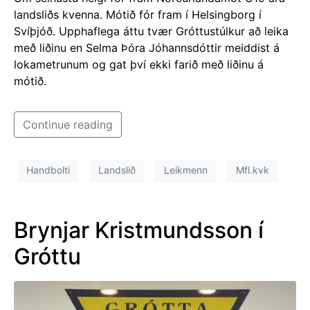
landsliðs kvenna. Mótið fór fram í Helsingborg í
Svíþjóð. Upphaflega áttu tvær Gróttustúlkur að leika
með liðinu en Selma Þóra Jóhannsdóttir meiddist á
lokametrunum og gat því ekki farið með liðinu á
mótið.
Continue reading
Handbolti
Landslið
Leikmenn
Mfl.kvk
Brynjar Kristmundsson í
Gróttu