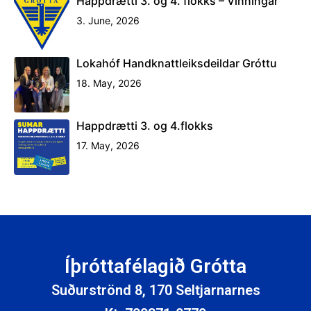
Happdrætti 3. og 4. flokks – Vinningar
3. June, 2026
Lokahóf Handknattleiksdeildar Gróttu
18. May, 2026
Happdrætti 3. og 4.flokks
17. May, 2026
Íþróttafélagið Grótta
Suðurströnd 8, 170 Seltjarnarnes