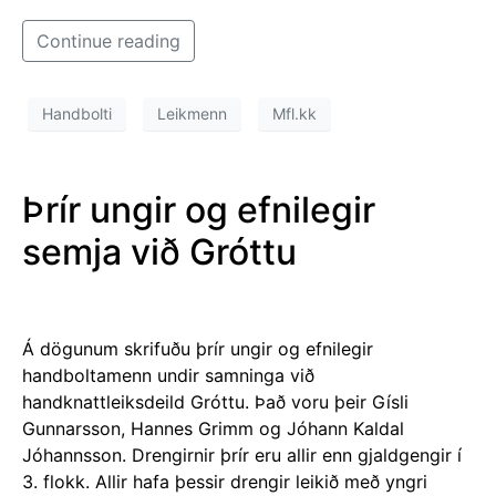
Continue reading
Handbolti
Leikmenn
Mfl.kk
Þrír ungir og efnilegir
semja við Gróttu
Á dögunum skrifuðu þrír ungir og efnilegir
handboltamenn undir samninga við
handknattleiksdeild Gróttu. Það voru þeir Gísli
Gunnarsson, Hannes Grimm og Jóhann Kaldal
Jóhannsson. Drengirnir þrír eru allir enn gjaldgengir í
3. flokk. Allir hafa þessir drengir leikið með yngri