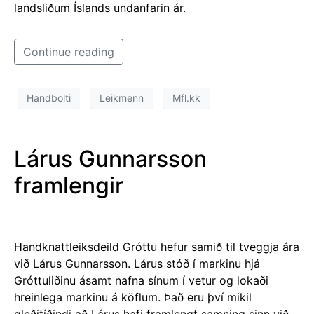
landsliðum Íslands undanfarin ár.
Continue reading
Handbolti
Leikmenn
Mfl.kk
Lárus Gunnarsson
framlengir
Handknattleiksdeild Gróttu hefur samið til tveggja ára
við Lárus Gunnarsson. Lárus stóð í markinu hjá
Gróttuliðinu ásamt nafna sínum í vetur og lokaði
hreinlega markinu á köflum. Það eru því mikil
gleðitíðindi að Lárus hafi framlengt samning sinn við