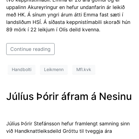
uppalinn Akureyringur en hefur undanfarin ár leikið
með HK. Á sínum yngri árum átti Emma fast sæti í
landsliðum HSÍ. Á síðasta keppnistímabili skoraði hún
89 mörk í 22 leikjum í Olís deild kvenna.
Continue reading
Handbolti
Leikmenn
Mfl.kvk
Júlíus Þórir áfram á Nesinu
Júlíus Þórir Stefánsson hefur framlengt samning sinn
við Handknattleiksdeild Gróttu til tveggja ára