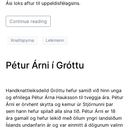
Ási loks aftur til uppeldisfélagsins.
Continue reading
Knattspyrna
Leikmenn
Pétur Árni í Gróttu
Handknattleiksdeild Gróttu hefur samið við hinn unga
og efnilega Pétur Árna Hauksson til tveggja ára. Pétur
Árni er örvhent skytta og kemur úr Stjörnunni þar
sem hann hefur spilað alla sína tíð. Pétur Árni er 18
ára gamall og hefur leikið með öllum yngri landsliðum
Íslands undanfarin ár og var einmitt á dögunum valinn