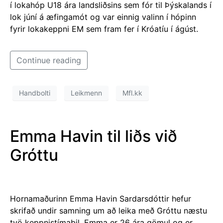
í lokahóp U18 ára landsliðsins sem fór til Þýskalands í
lok júní á æfingamót og var einnig valinn í hópinn
fyrir lokakeppni EM sem fram fer í Króatíu í ágúst.
Continue reading
Handbolti
Leikmenn
Mfl.kk
Emma Havin til liðs við
Gróttu
Hornamaðurinn Emma Havin Sardarsdóttir hefur
skrifað undir samning um að leika með Gróttu næstu
tvö keppnistímabil. Emma er 26 ára gömul og er