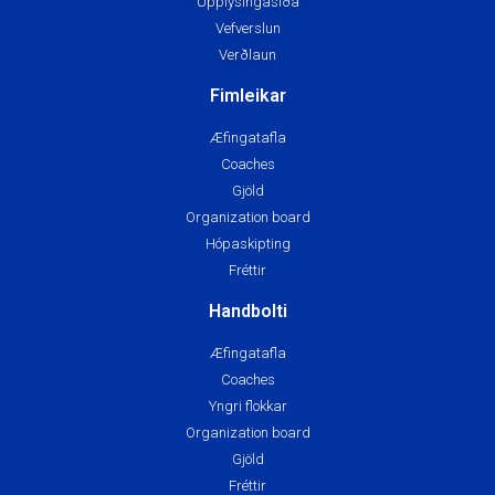
Upplýsingasíða
Vefverslun
Verðlaun
Fimleikar
Æfingatafla
Coaches
Gjöld
Organization board
Hópaskipting
Fréttir
Handbolti
Æfingatafla
Coaches
Yngri flokkar
Organization board
Gjöld
Fréttir