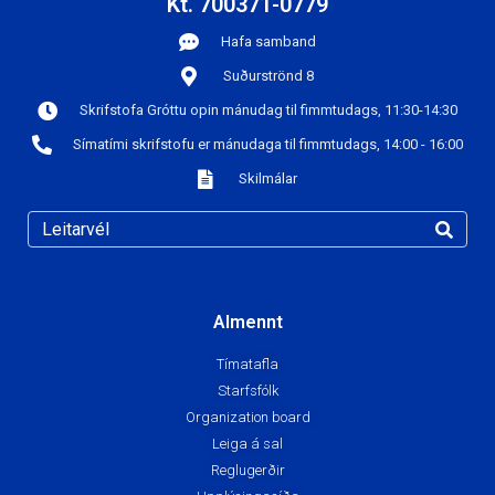
Kt. 700371-0779
Hafa samband
Suðurströnd 8
Skrifstofa Gróttu opin mánudag til fimmtudags, 11:30-14:30
Símatími skrifstofu er mánudaga til fimmtudags, 14:00 - 16:00
Skilmálar
Almennt
Tímatafla
Starfsfólk
Organization board
Leiga á sal
Reglugerðir