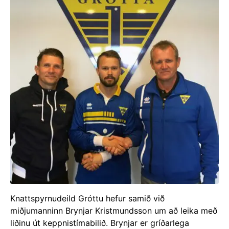
Knattspyrnudeild Gróttu hefur samið við
miðjumanninn Brynjar Kristmundsson um að leika með
liðinu út keppnistímabilið. Brynjar er gríðarlega