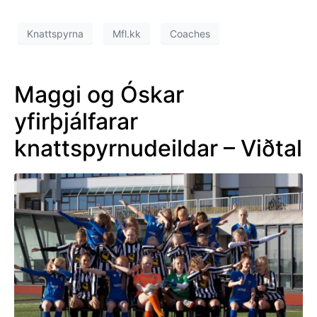
Knattspyrna
Mfl.kk
Coaches
Maggi og Óskar
yfirþjálfarar
knattspyrnudeildar – Viðtal