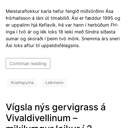
Meistaraflokkur karla hefur fengið miðvörðinn Ása
Þórhallsson á láni út tímabilið. Ási er fæddur 1995 og
er uppalinn hjá Keflavík. Þá var hann í herbúðum FH-
inga í tvö ár og lék loks 18 leiki með Sindra síðasta
sumar og skoraði í þeim tvö mörk. Snemma árs sneri
Ási loks aftur til uppeldisfélagsins.
Continue reading
Knattspyrna
Leikmenn
Vígsla nýs gervigrass á
Vivaldivellinum –