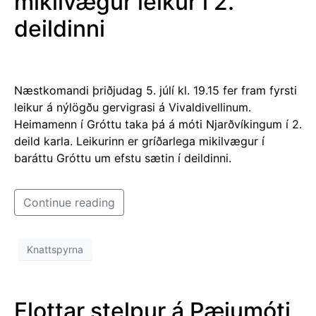
mikilvægur leikur í 2.
deildinni
Næstkomandi þriðjudag 5. júlí kl. 19.15 fer fram fyrsti
leikur á nýlögðu gervigrasi á Vivaldivellinum.
Heimamenn í Gróttu taka þá á móti Njarðvíkingum í 2.
deild karla. Leikurinn er gríðarlega mikilvægur í
baráttu Gróttu um efstu sætin í deildinni.
Continue reading
Knattspyrna
Flottar stelpur á Pæjumóti