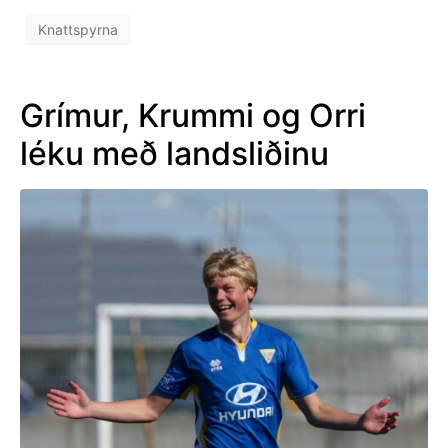
Knattspyrna
Grímur, Krummi og Orri
léku með landsliðinu