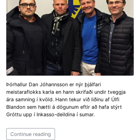
Þórhallur Dan Jóhannsson er nýr þjálfari
meistaraflokks karla en hann skrifaði undir tveggja
ára samning í kvöld. Hann tekur við liðinu af Úlfi
Blandon sem hætti á dögunum eftir að hafa stýrt
Gróttu upp í Inkasso-deildina í sumar.
Continue reading