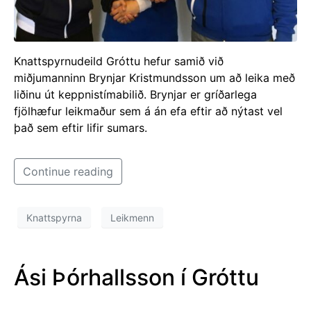
Knattspyrnudeild Gróttu hefur samið við
miðjumanninn Brynjar Kristmundsson um að leika með
liðinu út keppnistímabilið. Brynjar er gríðarlega
fjölhæfur leikmaður sem á án efa eftir að nýtast vel
það sem eftir lifir sumars.
Continue reading
Knattspyrna
Leikmenn
Ási Þórhallsson í Gróttu