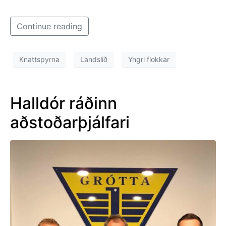
Continue reading
Knattspyrna
Landslið
Yngri flokkar
Halldór ráðinn
aðstoðarþjálfari