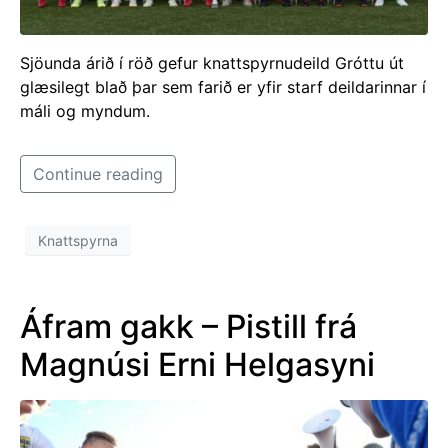
Sjöunda árið í röð gefur knattspyrnudeild Gróttu út
glæsilegt blað þar sem farið er yfir starf deildarinnar í
máli og myndum.
Continue reading
Knattspyrna
Áfram gakk – Pistill frá
Magnúsi Erni Helgasyni