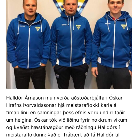
Halldór Árnason mun verða aðstoðarþjálfari Óskar
Hrafns Þorvaldssonar hjá meistaraflokki karla á
tímabilinu en samningar þess efnis voru undirritaðir
um helgina. Óskar tók við liðinu fyrir nokkrum vikum
og kveðst hæstánægður með ráðningu Halldórs í
meistaraflokkinn: Það er frábært að fá Halldór til