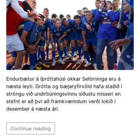
Endurbætur á íþróttahúsi okkar Seltirninga eru á
næsta leyti. Grótta og bæjaryfirvöld hafa staðið í
ströngu við undirbúningsvinnu síðustu misseri en
stefnt er að því að framkvæmdum verði lokið í
desember á næsta ári.
Continue reading