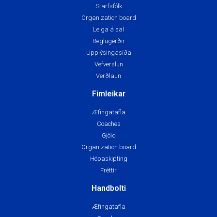
Starfsfólk
Organization board
Leiga á sal
Reglugerðir
Upplýsingasíða
Vefverslun
Verðlaun
Fimleikar
Æfingatafla
Coaches
Gjöld
Organization board
Hópaskipting
Fréttir
Handbolti
Æfingatafla