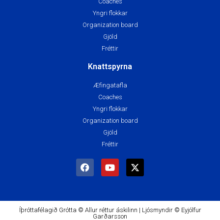
Coaches
Yngri flokkar
Organization board
Gjöld
Fréttir
Knattspyrna
Æfingatafla
Coaches
Yngri flokkar
Organization board
Gjöld
Fréttir
Íþróttafélagið Grótta © Allur réttur áskilinn | Ljósmyndir © Eyjólfur
Garðarsson