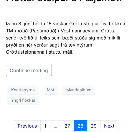
Þann 8. júní héldu 15 vaskar Gróttustelpur í 5. flokki á
TM-mótið (Pæjumótið) í Vestmannaeyjum. Grótta
sendi tvö lið til leiks sem bæði stóðu sig með mikilli
prýði en hér verður sagt frá ævintýrum
Gróttustelpnanna í stuttu máli.
Continue reading
Knattspyrna
Mót
Myndaalbúm
Yngri flokkar
Previous
1
...
27
28
29
Next