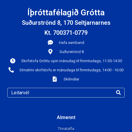
Íþróttafélagið Grótta
Suðurströnd 8, 170 Seltjarnarnes
Kt. 700371-0779
Hafa samband
Suðurströnd 8
Skrifstofa Gróttu opin mánudag til fimmtudags, 11:30-14:30
Símatími skrifstofu er mánudaga til fimmtudags, 14:00 - 16:00
Skilmálar
Almennt
Tímatafla