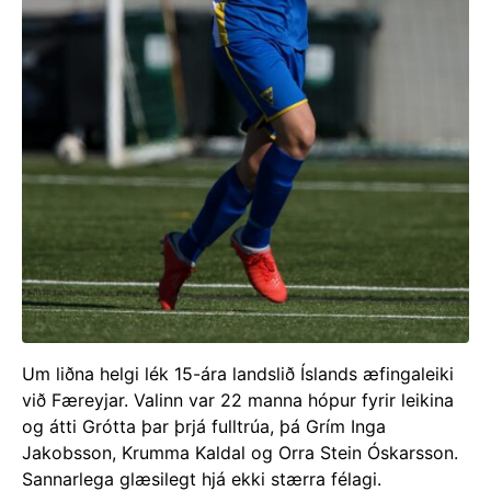
Um liðna helgi lék 15-ára landslið Íslands æfingaleiki
við Færeyjar. Valinn var 22 manna hópur fyrir leikina
og átti Grótta þar þrjá fulltrúa, þá Grím Inga
Jakobsson, Krumma Kaldal og Orra Stein Óskarsson.
Sannarlega glæsilegt hjá ekki stærra félagi.