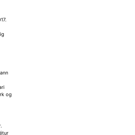
17.
ig
Hann
ri
yrk og
.
étur