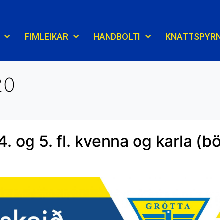
FIMLEIKAR
HANDBOLTI
KNATTSPYR
20
. og 5. fl. kvenna og karla (b