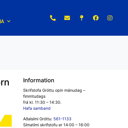
NA
örn
Information
Skrifstofa Gróttu opin mánudag –
fimmtudags
frá kl. 11:30 – 14:30.
Hafa samband
Aðalsími Gróttu:
561-1133
Símatími skrifstofu er 14:00 – 16:00