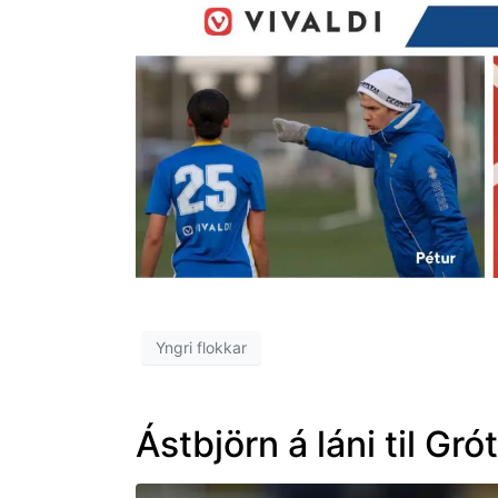
Yngri flokkar
Ástbjörn á láni til Gró