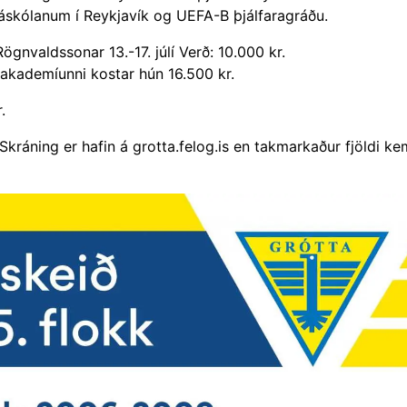
Háskólanum í Reykjavík og UEFA-B þjálfaragráðu.
nvaldssonar 13.-17. júlí Verð: 10.000 kr.
uakademíunni kostar hún 16.500 kr.
.
 Skráning er hafin á grotta.felog.is en takmarkaður fjöldi ke