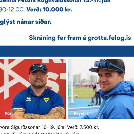
órs Sigurðssonar 10-19. júní. Verð: 7.500 kr.