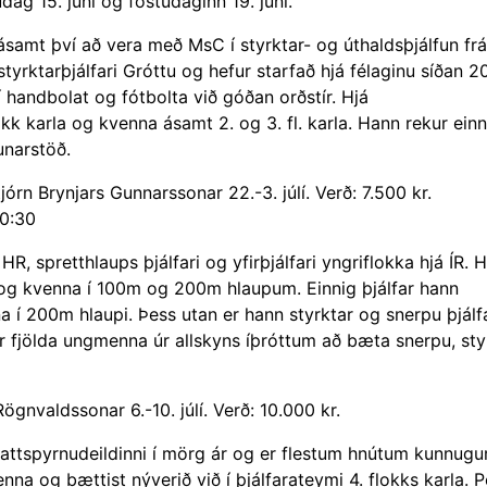
dag 15. júní og föstudaginn 19. júní.
ásamt því að vera með MsC í styrktar- og úthaldsþjálfun frá
tyrktarþjálfari Gróttu og hefur starfað hjá félaginu síðan 20
 handbolat og fótbolta við góðan orðstír. Hjá
okk karla og kvenna ásamt 2. og 3. fl. karla. Hann rekur einn
unarstöð.
rn Brynjars Gunnarssonar 22.-3. júlí. Verð: 7.500 kr.
10:30
R, spretthlaups þjálfari og yfirþjálfari yngriflokka hjá ÍR. 
a og kvenna í 100m og 200m hlaupum. Einnig þjálfar hann
 200m hlaupi. Þess utan er hann styrktar og snerpu þjálfa
r fjölda ungmenna úr allskyns íþróttum að bæta snerpu, st
nvaldssonar 6.-10. júlí. Verð: 10.000 kr.
nattspyrnudeildinni í mörg ár og er flestum hnútum kunnugur
nna og bættist nýverið við í þjálfarateymi 4. flokks karla. P