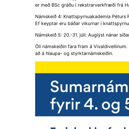
er með BSc gráðu í rekstrarverkfræði frá 
Námskeið 4: Knattspyrnuakademía Péturs Rög
Ef keyptar eru báðar vikurnar í knattspyrn
Námskeið 5: 20.-31. júlí: Auglýst nánar síðar
Öll námskeiðin fara fram á Vivaldivellinum.
að á hlaupa- og styrktarnámskeiðin.