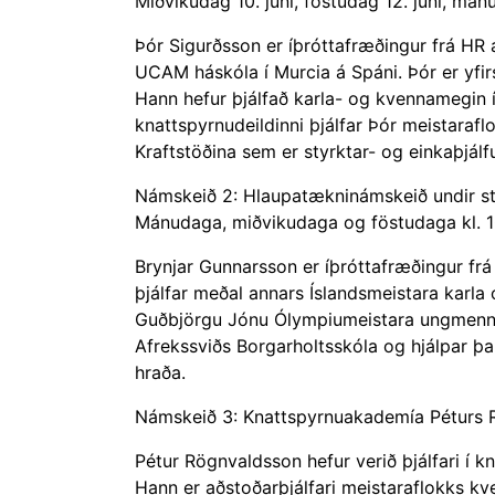
Miðvikudag 10. júní, föstudag 12. júní, mánu
Þór Sigurðsson er íþróttafræðingur frá HR 
UCAM háskóla í Murcia á Spáni. Þór er yfirs
Hann hefur þjálfað karla- og kvennamegin í
knattspyrnudeildinni þjálfar Þór meistarafl
Kraftstöðina sem er styrktar- og einkaþjálf
Námskeið 2: Hlaupatækninámskeið undir stjó
Mánudaga, miðvikudaga og föstudaga kl. 
Brynjar Gunnarsson er íþróttafræðingur frá H
þjálfar meðal annars Íslandsmeistara karl
Guðbjörgu Jónu Ólympiumeistara ungmenna í
Afrekssviðs Borgarholtsskóla og hjálpar þa
hraða.
Námskeið 3: Knattspyrnuakademía Péturs Rög
Pétur Rögnvaldsson hefur verið þjálfari í k
Hann er aðstoðarþjálfari meistaraflokks kve