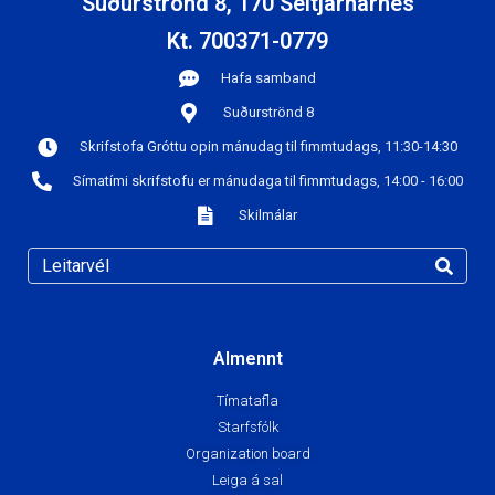
Suðurströnd 8, 170 Seltjarnarnes
Kt. 700371-0779
Hafa samband
Suðurströnd 8
Skrifstofa Gróttu opin mánudag til fimmtudags, 11:30-14:30
Símatími skrifstofu er mánudaga til fimmtudags, 14:00 - 16:00
Skilmálar
Almennt
Tímatafla
Starfsfólk
Organization board
Leiga á sal