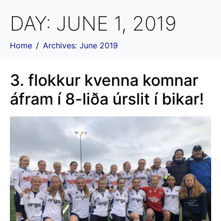
DAY:
JUNE 1, 2019
Home
Archives: June 2019
3. flokkur kvenna komnar
áfram í 8-liða úrslit í bikar!