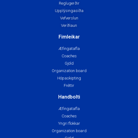
Reglugerðir
Upplýsingasíða
Vefverslun
Verðlaun
Fimleikar
Æfingatafla
Coaches
Gjöld
Organization board
Hópaskipting
Fréttir
Handbolti
Æfingatafla
Coaches
Yngri flokkar
Organization board