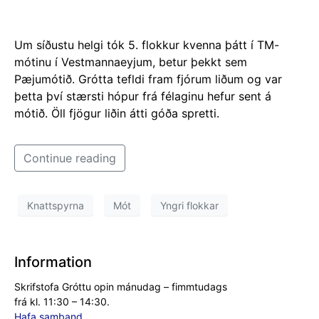
Um síðustu helgi tók 5. flokkur kvenna þátt í TM-
mótinu í Vestmannaeyjum, betur þekkt sem
Pæjumótið. Grótta tefldi fram fjórum liðum og var
þetta því stærsti hópur frá félaginu hefur sent á
mótið. Öll fjögur liðin átti góða spretti.
Continue reading
Knattspyrna
Mót
Yngri flokkar
Information
Skrifstofa Gróttu opin mánudag – fimmtudags
frá kl. 11:30 – 14:30.
Hafa samband