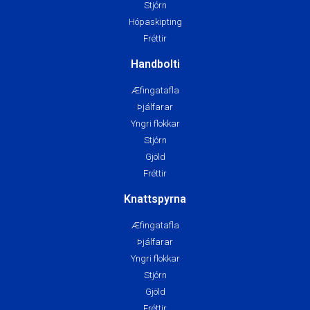
Stjórn
Hópaskipting
Fréttir
Handbolti
Æfingatafla
Þjálfarar
Yngri flokkar
Stjórn
Gjöld
Fréttir
Knattspyrna
Æfingatafla
Þjálfarar
Yngri flokkar
Stjórn
Gjöld
Fréttir