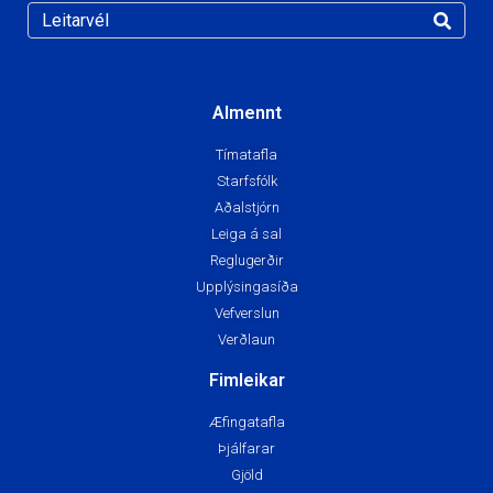
Almennt
Tímatafla
Starfsfólk
Aðalstjórn
Leiga á sal
Reglugerðir
Upplýsingasíða
Vefverslun
Verðlaun
Fimleikar
Æfingatafla
Þjálfarar
Gjöld