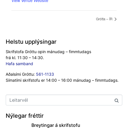
View Venue Website
Grótta – ÍR
Helstu upplýsingar
Skrifstofa Gróttu opin mánudag – fimmtudags
frá kl. 11:30 – 14:30.
Hafa samband
Aðalsími Gróttu:
561-1133
Símatími skrifstofu er 14:00 – 16:00 mánudag – fimmtudags.
Nýlegar fréttir
Breytingar á skrifstofu