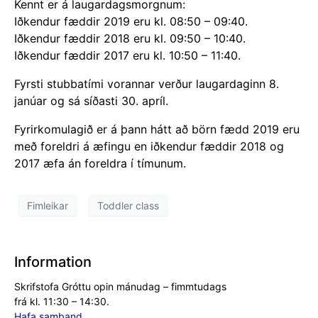
Kennt er á laugardagsmorgnum:
Iðkendur fæddir 2019 eru kl. 08:50 – 09:40.
Iðkendur fæddir 2018 eru kl. 09:50 – 10:40.
Iðkendur fæddir 2017 eru kl. 10:50 – 11:40.
Fyrsti stubbatími vorannar verður laugardaginn 8.
janúar og sá síðasti 30. apríl.
Fyrirkomulagið er á þann hátt að börn fædd 2019 eru
með foreldri á æfingu en iðkendur fæddir 2018 og
2017 æfa án foreldra í tímunum.
Fimleikar
Toddler class
Information
Skrifstofa Gróttu opin mánudag – fimmtudags
frá kl. 11:30 – 14:30.
Hafa samband