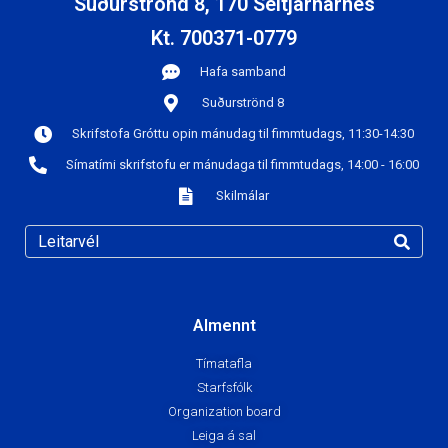
Suðurströnd 8, 170 Seltjarnarnes
Kt. 700371-0779
Hafa samband
Suðurströnd 8
Skrifstofa Gróttu opin mánudag til fimmtudags, 11:30-14:30
Símatími skrifstofu er mánudaga til fimmtudags, 14:00 - 16:00
Skilmálar
Almennt
Tímatafla
Starfsfólk
Organization board
Leiga á sal