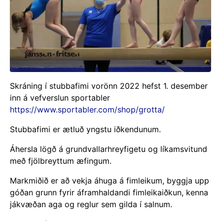
Skráning í stubbafimi vorönn 2022 hefst 1. desember
inn á vefverslun sportabler
https://www.sportabler.com/shop/grotta/
Stubbafimi er ætluð yngstu iðkendunum.
Áhersla lögð á grundvallarhreyfigetu og líkamsvitund
með fjölbreyttum æfingum.
Markmiðið er að vekja áhuga á fimleikum, byggja upp
góðan grunn fyrir áframhaldandi fimleikaiðkun, kenna
jákvæðan aga og reglur sem gilda í salnum.