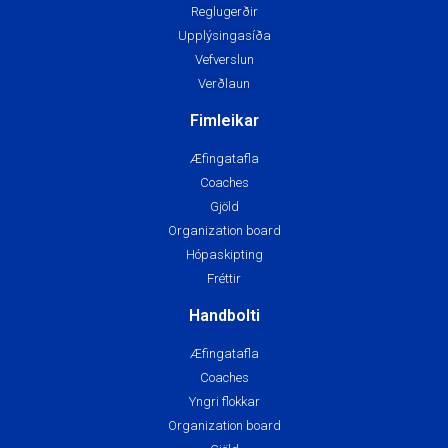
Reglugerðir
Upplýsingasíða
Vefverslun
Verðlaun
Fimleikar
Æfingatafla
Coaches
Gjöld
Organization board
Hópaskipting
Fréttir
Handbolti
Æfingatafla
Coaches
Yngri flokkar
Organization board