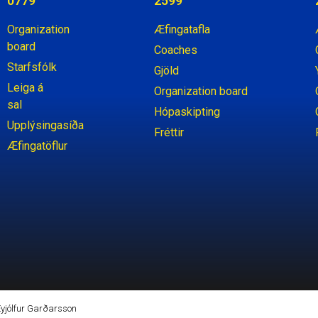
0779
2599
Organization
Æfingatafla
board
Coaches
Starfsfólk
Gjöld
Leiga á
Organization board
sal
Hópaskipting
Upplýsingasíða
Fréttir
Æfingatöflur
 Eyjólfur Garðarsson