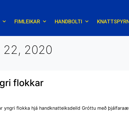
FIMLEIKAR
HANDBOLTI
KNATTSPYR
22, 2020
gri flokkar
ar yngri flokka hjá handknatteiksdeild Gróttu með þjálfaraæ