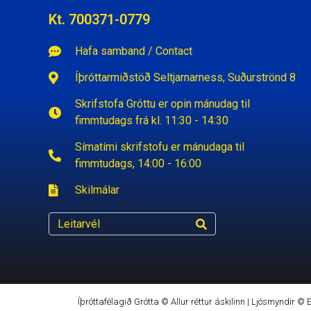
Kt. 700371-0779
Hafa samband / Contact
Íþróttarmiðstöð Seltjarnarness, Suðurströnd 8
Skrifstofa Gróttu er opin mánudag til
fimmtudags frá kl. 11:30 - 14:30
Símatími skrifstofu er mánudaga til
fimmtudags, 14:00 - 16:00
Skilmálar
Íþróttafélagið Grótta © Allur réttur áskilinn | Ljósmyndir ©