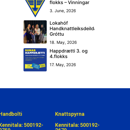
flokks – Vinningar
3. June, 2026
Lokahóf
Handknattleiksdeildar
Gróttu
18. May, 2026
Happdrætti 3. og
4.flokks
17. May, 2026
Handbolti
Knattspyrna
Kennitala: 500192-
Kennitala: 500192-