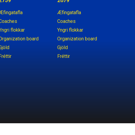
2759
2679
Æfingatafla
Æfingatafla
Coaches
Coaches
Yngri flokkar
Yngri flokkar
Organization board
Organization board
Gjöld
Gjöld
Fréttir
Fréttir