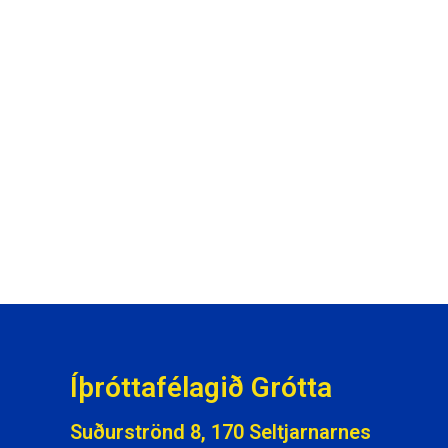
Íþróttafélagið Grótta
Suðurströnd 8, 170 Seltjarnarnes