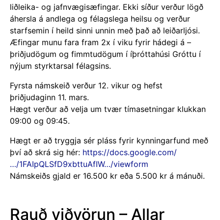
Rauð viðvörun – Allar
æfingar falla niður