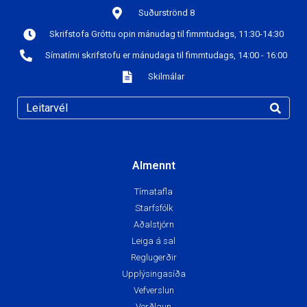
Upplýsingasíða
Vefverslun
Verðlaun
Fimleikar
Æfingatafla
Þjálfarar
Gjöld
Stjórn
Hópaskipting
Fréttir
Handbolti
Æfingatafla
Þjálfarar
Yngri flokkar
Stjórn
Gjöld