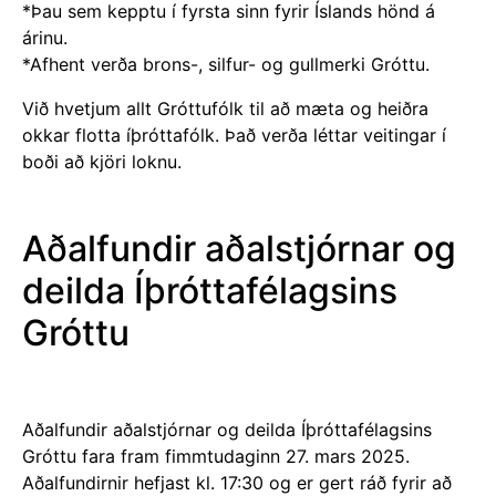
*Þau sem kepptu í fyrsta sinn fyrir Íslands hönd á
árinu.
*Afhent verða brons-, silfur- og gullmerki Gróttu.
Við hvetjum allt Gróttufólk til að mæta og heiðra
okkar flotta íþróttafólk. Það verða léttar veitingar í
boði að kjöri loknu.
Aðalfundir aðalstjórnar og
deilda Íþróttafélagsins
Gróttu
Aðalfundir aðalstjórnar og deilda Íþróttafélagsins
Gróttu fara fram fimmtudaginn 27. mars 2025.
Aðalfundirnir hefjast kl. 17:30 og er gert ráð fyrir að