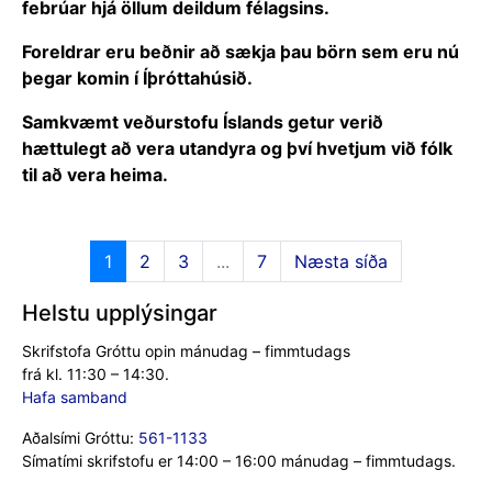
Aðalsími Gróttu:
561-1133
Símatími skrifstofu er 14:00 – 16:00 mánudag – fimmtudags.
Nýlegar fréttir
Grótta Open Golfmót
7. ágúst, 2026
Breytingar á skrifstofu
28. júlí, 2026
3.flokkur í draumaferð
25. júní, 2026