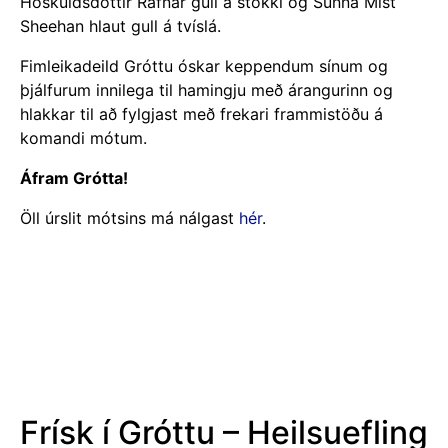
Frísk í Gróttu – Heilsuefling
fyrir 65 ára og eldri
Kynningarfundur ​​á nýju hreyfingarúrræði fyrir íbúa 65
ára og eldri á Seltjarnarnesi. Kynningarfundurinn fer
fram í hátíðarsal Gróttu miðvikudaginn 19.febrúar
klukkan 14:00.
Frísk í Gróttu er heilsueflandi verkefni fyrir
einstaklinga 65 ára og eldri á Seltjarnanesi. Starfsemi
Frísk í Gróttu verður byggð í kringum hópþjálfun þar
sem þátttakendur fá tækifæri á því að stunda
líkamsrækt í skemmtilegum félagsskap undir
handleiðslu fagmenntaðra þjálfara. Um er að ræða
markvissa og skipulagða þjálfun þar sem sem