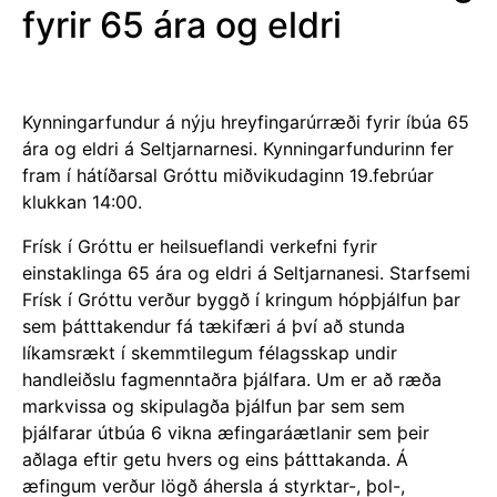
þjálfarar útbúa 6 vikna æfingaráætlanir sem þeir
aðlaga eftir getu hvers og eins þátttakanda. Á
æfingum verður lögð áhersla á styrktar-, þol-,
liðleika- og jafnvægisæfingar. Ekki síður verður lögð
áhersla á andlega og félagslega heilsu og verður
starfsemin í heild sinni unnin með það að leiðarljósi.
Æfingar munu fara fram 2x í viku fyrir hádegi á –
þriðjudögum og fimmtudögum í íþróttahúsi Gróttu í
nýjum styrktarsal félagsins.
Fyrsta námskeið verður 12. vikur og hefst
þriðjudaginn 11. mars.
Hægt verður að velja um tvær tímasetningar klukkan
09:00 og 09:45.
Hægt er að tryggja sér pláss fyrir kynningarfund með
því að skrá sig hér:
https://docs.google.com/
…/1FAIpQLSfD9xbttuAfIW…/viewform
Námskeiðs gjald er 16.500 kr eða 5.500 kr á mánuði.