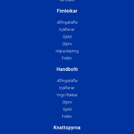
Fréttir
Knattspyrna
Æfingatafla
Þjálfarar
Yngri flokkar
Stjórn
Gjöld
Fréttir
Íþróttafélagið Grótta © Allur réttur áskilinn | Ljósmyndir © Eyjólfur
Garðarsson