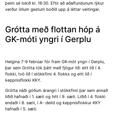
þeim sé lokið kl. 18:30. Eftir að aðalfundunum lýkur
verður öllum gestum boðið upp á léttar veitingar.
Grótta með flottan hóp á
GK-móti yngri í Gerplu
Helgina 7-9 febrúar fór fram GK-mót yngri í Gerplu,
þar sem Grótta tók þátt með fjögur lið: eitt lið í 4.
flokki, tvö lið í stökkfimi 4. flokks og eitt lið í
keppnisflokki KKY.
Grótta náði góðum árangri í stökkfimi þar sem annað
liðið hafnaði í 1. sæti og hitt í 9. sæti. Liðið í 4. flokki
endaði í 8. sæti, í A- deild og keppnisflokkur KKY
hafnaði í 5. sæti.