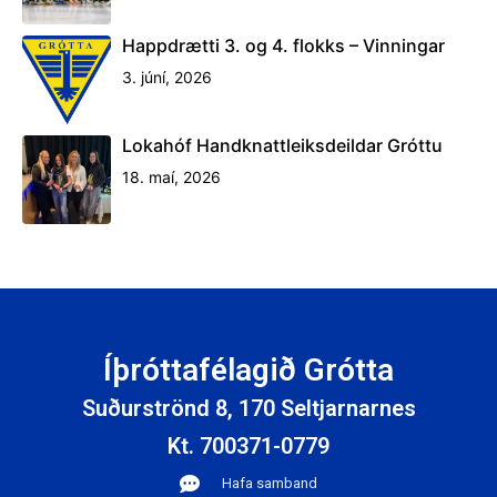
Kt. 700371-0779
Hafa samband
Suðurströnd 8
Skrifstofa Gróttu opin mánudag til fimmtudags, 11:30-14:30
Símatími skrifstofu er mánudaga til fimmtudags, 14:00 - 16:00
Skilmálar
Almennt
Tímatafla
Starfsfólk
Aðalstjórn
Leiga á sal
Reglugerðir