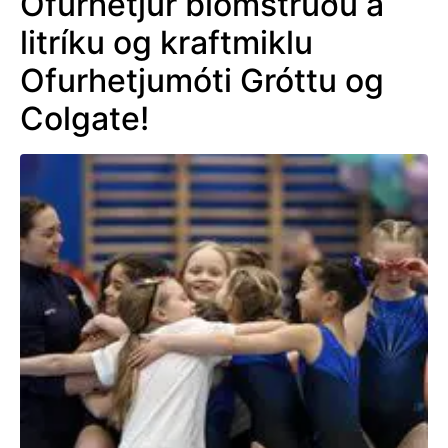
Ofurhetjur blómstruðu á
litríku og kraftmiklu
Ofurhetjumóti Gróttu og
Colgate!