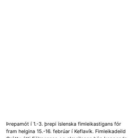
Þrepamót í 1.-3. þrepi íslenska fimleikastigans fór
fram helgina 15.-16. febrúar í Keflavík. Fimleikadeild
Gróttu átti fjölmennan og glæsilegan hóp keppenda,
sem sýndi frábæra frammistöðu á fyrsta móti
vorannar. Keppendur stóðu sig með prýði og náðu
miklum árangri.
Í 2. þrepi stúlkna, 13 ára og eldri, keppti Hildur
Monika Baldvinsdóttir á sínu fyrsta móti í 2. þrepi.
Hún sýndi nýjar æfingar á slá og gólfi með góðum
árangri.
Í 3. þrepi stúlkna 11 ára og yngri náði Mjöll Jónsdóttir
tilsettum stigafjölda í fjölþraut til að ná þrepinu. Mjöll
sigraði einnig í tvíslá og hlaut gullverðlaun, og
Sigurrós Ylfa Rúnarsdóttir náði bronsi í gólfæfingum í
sama flokki.
Í 3. þrepi stúlkna 12 ára, fékk Hugrún Anna