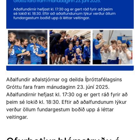
Aðalfundir aðalstjórnar og deilda Íþróttafélagsins
Gróttu fara fram mánudaginn 23. júní 2025.
Aðalfundirnir hefjast kl. 17:30 og er gert ráð fyrir að
þeim sé lokið kl. 18:30. Eftir að aðalfundunum lýkur
verður öllum fundargestum boðið upp á léttar
veitingar.