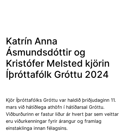
Katrín Anna
Ásmundsdóttir og
Kristófer Melsted kjörin
Íþróttafólk Gróttu 2024
Kjör Íþróttafólks Gróttu var haldið þriðjudaginn 11.
mars við hátíðlega athöfn í hátíðarsal Gróttu.
Viðburðurinn er fastur liður ár hvert þar sem veittar
eru viðurkenningar fyrir árangur og framlag
einstaklinga innan félagsins.