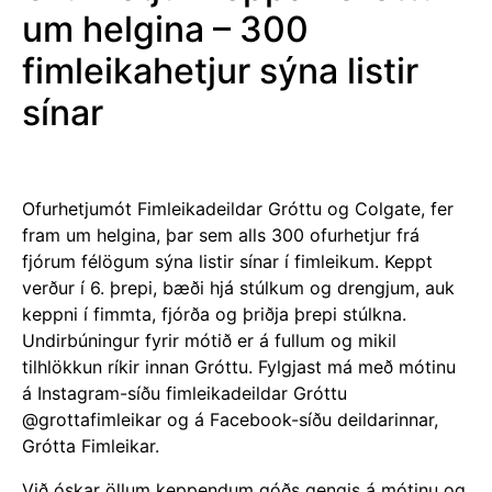
um helgina – 300
fimleikahetjur sýna listir
sínar
Ofurhetjumót Fimleikadeildar Gróttu og Colgate, fer
fram um helgina, þar sem alls 300 ofurhetjur frá
fjórum félögum sýna listir sínar í fimleikum. Keppt
verður í 6. þrepi, bæði hjá stúlkum og drengjum, auk
keppni í fimmta, fjórða og þriðja þrepi stúlkna.
Undirbúningur fyrir mótið er á fullum og mikil
tilhlökkun ríkir innan Gróttu. Fylgjast má með mótinu
á Instagram-síðu fimleikadeildar Gróttu
@grottafimleikar og á Facebook-síðu deildarinnar,
Grótta Fimleikar.
Við óskar öllum keppendum góðs gengis á mótinu og