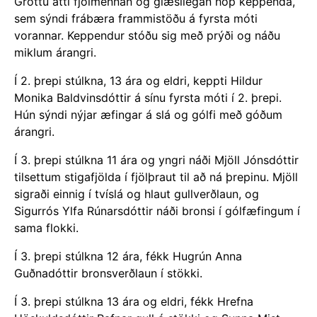
Guðnadóttir bronsverðlaun í stökki.
Í 3. þrepi stúlkna 13 ára og eldri, fékk Hrefna
Höskuldsdóttir Rafnar gull á stökki og Sunna Mist
Sheehan hlaut gull á tvíslá.
Fimleikadeild Gróttu óskar keppendum sínum og
þjálfurum innilega til hamingju með árangurinn og
hlakkar til að fylgjast með frekari frammistöðu á
komandi mótum.
Áfram Grótta!
Öll úrslit mótsins má nálgast
hér
.