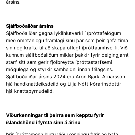
ársins.
Sjálfboðaliðar ársins
Sjálfboðaliðar gegna lykilhlutverki í íþróttafélögum
með ómetanlegu framlagi sínu þar sem þeir gefa tíma
sinn og krafta til að skapa öflugt íþróttaumhverfi. Við
kunnum sjálfboðaliðum miklar þakkir fyrir óeigingjarnt
starf sitt sem gerir fjölbreytta íþróttastarfsemi
mögulega og styrkir samheldni innan félagsins.
Sjálfboðaliðar ársins 2024 eru Aron Bjarki Arnarsson
hjá handknattleiksdeild og Lilja Nótt Þórarinsdóttir
hjá knattspyrnudeild.
Viðurkenningar til þeirra sem kepptu fyrir
íslandshönd í fyrsta sinn á árinu
Þrír íþróttamenn hlutu viðurkenningu fyrir að hafa