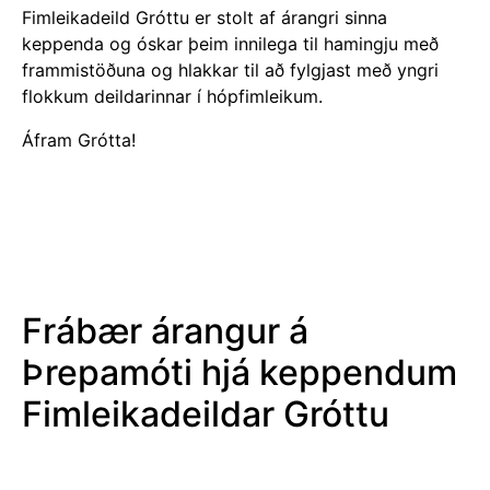
Fimleikadeild Gróttu er stolt af árangri sinna
keppenda og óskar þeim innilega til hamingju með
frammistöðuna og hlakkar til að fylgjast með yngri
flokkum deildarinnar í hópfimleikum.
Áfram Grótta!
Frábær árangur á
Þrepamóti hjá keppendum
Fimleikadeildar Gróttu