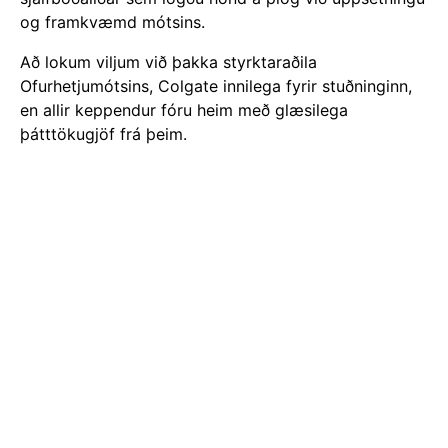
og framkvæmd mótsins.
Að lokum viljum við þakka styrktaraðila
Ofurhetjumótsins, Colgate innilega fyrir stuðninginn,
en allir keppendur fóru heim með glæsilega
þátttökugjöf frá þeim.