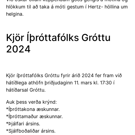
hlökkum til að taka á móti gestum í Hertz- höllina um
helgina.
Kjör Íþróttafólks Gróttu
2024
Kjör íþróttafólks Gróttu fyrir árið 2024 fer fram við
hátíðlega athöfn þriðjudaginn 11. mars kl. 17:30 í
hátíðarsal Gróttu.
Auk þess verða krýnd:
*Íþróttakona æskunnar.
*Íþróttamaður æskunnar.
*Þjálfari ársins.
*Sjálfboðaliðar ársins.