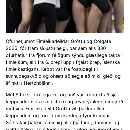
Ofurhetjumót Fimleikadeildar Gróttu og Colgate
2025, fór fram síðustu helgi, þar sem alls 330
ofurhetjur frá fjórum félögum sýndu glæsilega takta í
fimleikum, allt frá 6. þrepi upp í frjálst þrep, Íslenska
fimleikastigans. Keppt var frá föstudegi til
sunnudagskvöld og óhætt að segja að mikil gleði og
líf ríkti í Hertzhöllinni.
Mótið tókst ótrúlega vel og það var frábært að sjá
keppendur njóta sín í litríkri og ævintýralegri umgjörð
mótsins. Fimleikadeild Gróttu vill þakka öllum
keppendum og foreldrum kærlega fyrir komuna.
Sérstakar þakkir fá einnig allir þjálfarar, dómarar og
sjálfboðaliðar sem lögðu hönd á plóg við uppsetningu