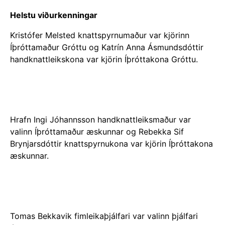
Helstu viðurkenningar
Kristófer Melsted knattspyrnumaður var kjörinn
Íþróttamaður Gróttu og Katrín Anna Ásmundsdóttir
handknattleikskona var kjörin Íþróttakona Gróttu.
Hrafn Ingi Jóhannsson handknattleiksmaður var
valinn Íþróttamaður æskunnar og Rebekka Sif
Brynjarsdóttir knattspyrnukona var kjörin Íþróttakona
æskunnar.
Tomas Bekkavik fimleikaþjálfari var valinn þjálfari