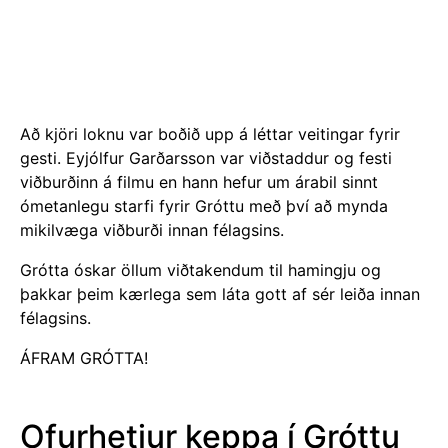
Að kjöri loknu var boðið upp á léttar veitingar fyrir
gesti. Eyjólfur Garðarsson var viðstaddur og festi
viðburðinn á filmu en hann hefur um árabil sinnt
ómetanlegu starfi fyrir Gróttu með því að mynda
mikilvæga viðburði innan félagsins.
Grótta óskar öllum viðtakendum til hamingju og
þakkar þeim kærlega sem láta gott af sér leiða innan
félagsins.
ÁFRAM GRÓTTA!
Ofurhetjur keppa í Gróttu