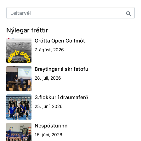
Nespósturinn
16. júní, 2026
Happdrætti 3. og 4. flokks – Vinningar
3. júní, 2026
Lokahóf Handknattleiksdeildar Gróttu
18. maí, 2026
Íþróttafélagið Grótta
Suðurströnd 8, 170 Seltjarnarnes