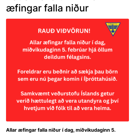
Allar æfingar falla niður í dag, miðvikudaginn 5.
febrúar hjá öllum deildum félagsins.
Foreldrar eru beðnir að sækja þau börn sem eru nú
þegar komin í Íþróttahúsið.
Samkvæmt veðurstofu Íslands getur verið
hættulegt að vera utandyra og því hvetjum við fólk
til að vera heima.
1
2
3
...
7
Næsta síða
Helstu upplýsingar
Skrifstofa Gróttu opin mánudag – fimmtudags
frá kl. 11:30 – 14:30.
Hafa samband