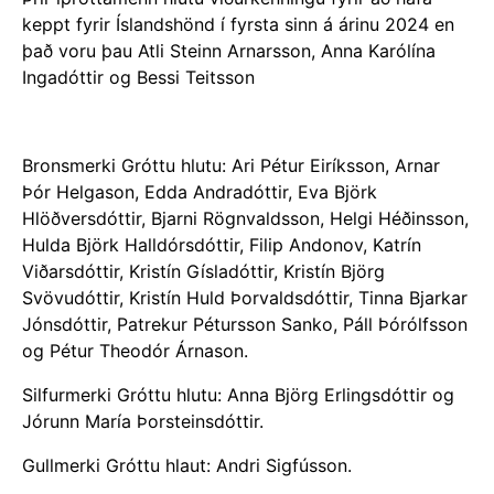
keppt fyrir Íslandshönd í fyrsta sinn á árinu 2024 en
það voru þau Atli Steinn Arnarsson, Anna Karólína
Ingadóttir og Bessi Teitsson
Bronsmerki Gróttu hlutu: Ari Pétur Eiríksson, Arnar
Þór Helgason, Edda Andradóttir, Eva Björk
Hlöðversdóttir, Bjarni Rögnvaldsson, Helgi Héðinsson,
Hulda Björk Halldórsdóttir, Filip Andonov, Katrín
Viðarsdóttir, Kristín Gísladóttir, Kristín Björg
Svövudóttir, Kristín Huld Þorvaldsdóttir, Tinna Bjarkar
Jónsdóttir, Patrekur Pétursson Sanko, Páll Þórólfsson
og Pétur Theodór Árnason.
Silfurmerki Gróttu hlutu: Anna Björg Erlingsdóttir og
Jórunn María Þorsteinsdóttir.
Gullmerki Gróttu hlaut: Andri Sigfússon.