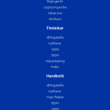
Reglugerðir
Upplýsingasíða
Vefverslun
Verðlaun
Fimleikar
Æfingatafla
Þjálfarar
Gjöld
Stjórn
Hópaskipting
Fréttir
Handbolti
Æfingatafla
Þjálfarar
Yngri flokkar
Stjórn
Gjöld