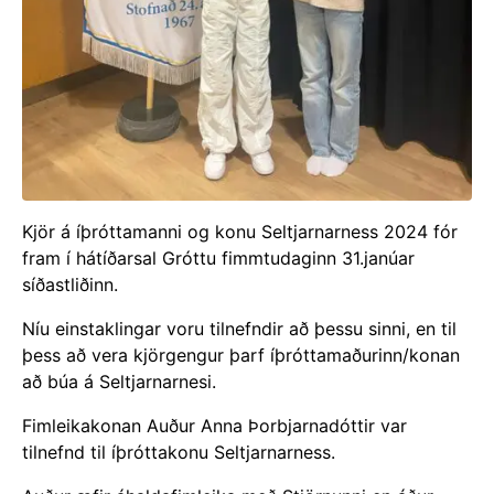
Kjör á íþróttamanni og konu Seltjarnarness 2024 fór
fram í hátíðarsal Gróttu fimmtudaginn 31.janúar
síðastliðinn.
Níu einstaklingar voru tilnefndir að þessu sinni, en til
þess að vera kjörgengur þarf íþróttamaðurinn/konan
að búa á Seltjarnarnesi.
Fimleikakonan Auður Anna Þorbjarnadóttir var
tilnefnd til íþróttakonu Seltjarnarness.