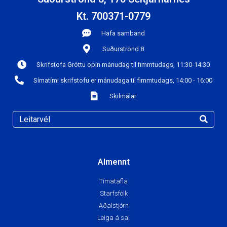
Kt. 700371-0779
Hafa samband
Suðurströnd 8
Skrifstofa Gróttu opin mánudag til fimmtudags, 11:30-14:30
Símatími skrifstofu er mánudaga til fimmtudags, 14:00 - 16:00
Skilmálar
Almennt
Tímatafla
Starfsfólk
Aðalstjórn
Leiga á sal