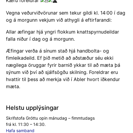
Kæru foreldrar
Vegna veðurviðvörunar sem tekur gildi kl. 14:00 í dag
og á morgunn vekjum við athygli á eftirfarandi:
Allar æfingar hjá yngri flokkum knattspyrnudeildar
falla niður í dag og á morgunn.
Æfingar verða á sínum stað hjá handbolta- og
fimleikadeild. Ef þið metið að aðstæður séu ekki
nægilega öruggar fyrir barnið ykkar til að mæta þá
sýnum við því að sjálfsögðu skilning. Foreldrar eru
hvattir til þess að merkja við í Abler hvort iðkendur
mæta.
Helstu upplýsingar
Skrifstofa Gróttu opin mánudag – fimmtudags
frá kl. 11:30 – 14:30.
Hafa samband