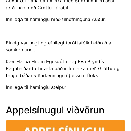
Auður æfir áhaldafimleika með Stjörnunni en áður
æfði hún með Gróttu í árabil.
Innilega til hamingju með tilnefninguna Auður.
Einnig var ungt og efnilegt íþróttafólk heiðrað á
samkomunni.
Þær Harpa Hrönn Egilsdóttir og Eva Bryndís
Ragnheiðardóttir æfa báðar fimleika með Gróttu og
fengu báðar viðurkenningu í þessum flokki.
Innilega til hamingju stelpur
Appelsínugul viðvörun