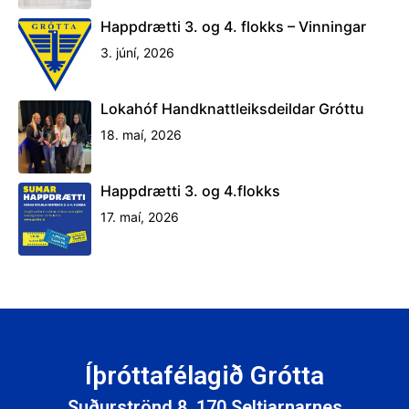
Happdrætti 3. og 4. flokks – Vinningar
3. júní, 2026
Lokahóf Handknattleiksdeildar Gróttu
18. maí, 2026
Happdrætti 3. og 4.flokks
17. maí, 2026
Íþróttafélagið Grótta
Suðurströnd 8, 170 Seltjarnarnes