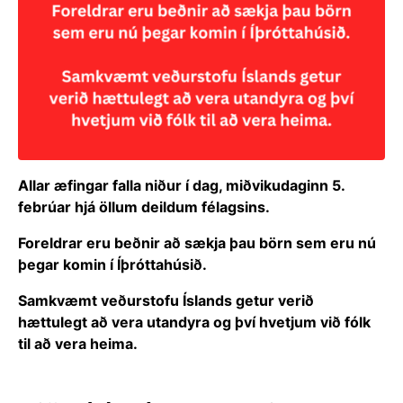
Allar æfingar falla niður í dag, miðvikudaginn 5.
febrúar hjá öllum deildum félagsins.
Foreldrar eru beðnir að sækja þau börn sem eru nú
þegar komin í Íþróttahúsið.
Samkvæmt veðurstofu Íslands getur verið
hættulegt að vera utandyra og því hvetjum við fólk
til að vera heima.