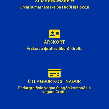
SUMARNÁMSKEIÐ
Úrval sumarnámskeiða í boði hjá okkur
ÁRSKORT
Árskort á íþróttaviðburði Gróttu
ÚTLAGÐUR KOSTNAÐUR
Endurgreiðsla vegna útlagðs kostnaðs á
vegum Gróttu