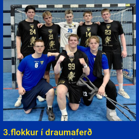
3.flokkur í draumaferð