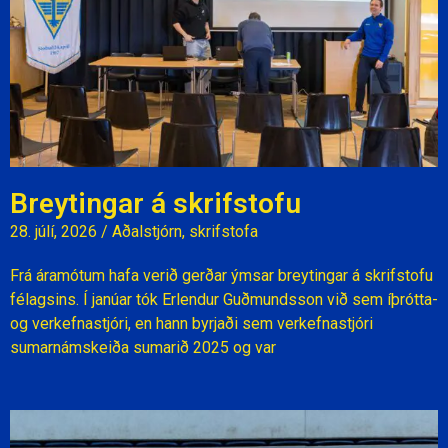
Breytingar á skrifstofu
28. júlí, 2026
/
Aðalstjórn
,
skrifstofa
Frá áramótum hafa verið gerðar ýmsar breytingar á skrifstofu
félagsins. Í janúar tók Erlendur Guðmundsson við sem íþrótta-
og verkefnastjóri, en hann byrjaði sem verkefnastjóri
sumarnámskeiða sumarið 2025 og var