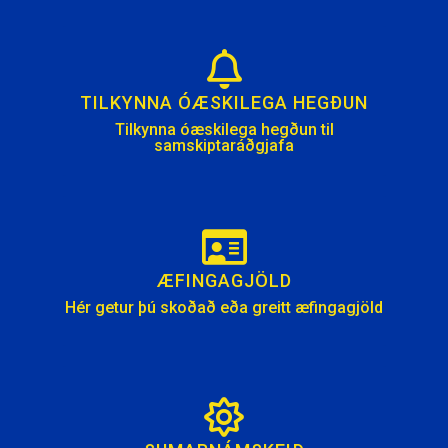
TILKYNNA ÓÆSKILEGA HEGÐUN
Tilkynna óæskilega hegðun til
samskiptaráðgjafa
ÆFINGAGJÖLD
Hér getur þú skoðað eða greitt æfingagjöld