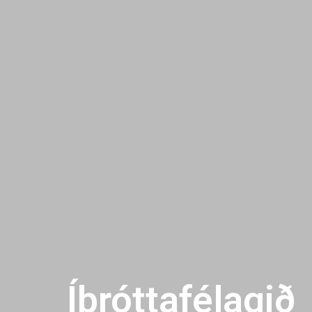
Íþróttafélagið