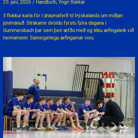
25. júní, 2026
/
Handbolti
,
Yngri flokkar
3.flokkur karla fór í draumaferð til Þýskalands um miðjan
júnímánuð. Strákarnir dvöldu fyrstu fjóra dagana í
Gummersbach þar sem þeir æfðu með og léku æfingaleik við
heimamenn. Sameiginlegu æfingarnar voru