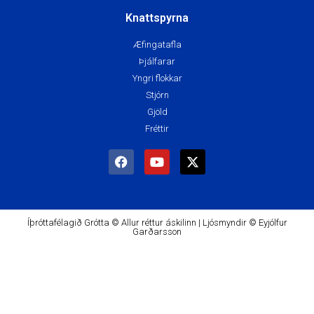
Knattspyrna
Æfingatafla
Þjálfarar
Yngri flokkar
Stjórn
Gjöld
Fréttir
Íþróttafélagið Grótta © Allur réttur áskilinn | Ljósmyndir © Eyjólfur
Garðarsson