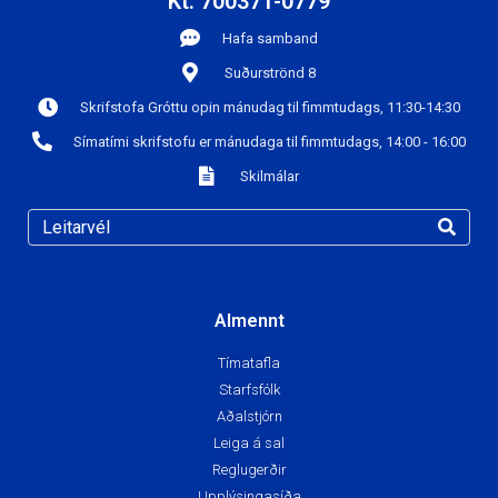
Kt. 700371-0779
Hafa samband
Suðurströnd 8
Skrifstofa Gróttu opin mánudag til fimmtudags, 11:30-14:30
Símatími skrifstofu er mánudaga til fimmtudags, 14:00 - 16:00
Skilmálar
Almennt
Tímatafla
Starfsfólk
Aðalstjórn
Leiga á sal
Reglugerðir
Upplýsingasíða