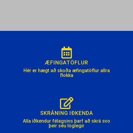
ÆFINGATÖFLUR
Hér er hægt að skoða æfingatöflur allra
flokka
SKRÁNING IÐKENDA
Alla iðkendur félagsins þarf að skrá svo
þeir séu löglegir