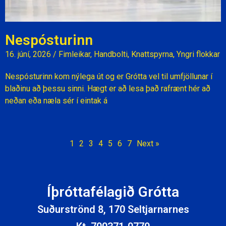
Nespósturinn
16. júní, 2026
/
Fimleikar
,
Handbolti
,
Knattspyrna
,
Yngri flokkar
Nespósturinn kom nýlega út og er Grótta vel til umfjöllunar í
blaðinu að þessu sinni. Hægt er að lesa það rafrænt hér að
neðan eða næla sér í eintak á
1
2
3
4
5
6
7
Next »
Íþróttafélagið Grótta
Suðurströnd 8, 170 Seltjarnarnes