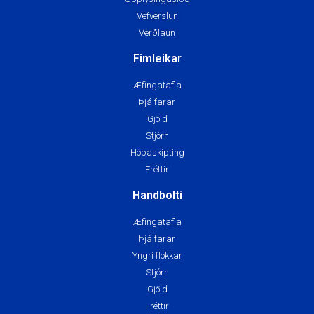
Vefverslun
Verðlaun
Fimleikar
Æfingatafla
Þjálfarar
Gjöld
Stjórn
Hópaskipting
Fréttir
Handbolti
Æfingatafla
Þjálfarar
Yngri flokkar
Stjórn
Gjöld
Fréttir