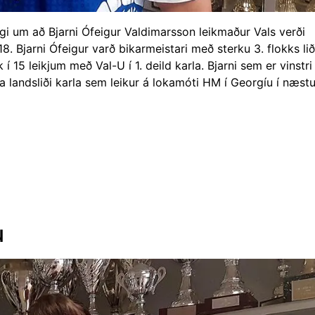
i um að Bjarni Ófeigur Valdimarsson leikmaður Vals verði
8. Bjarni Ófeigur varð bikarmeistari með sterku 3. flokks lið
 15 leikjum með Val-U í 1. deild karla. Bjarni sem er vinstri
ra landsliði karla sem leikur á lokamóti HM í Georgíu í næstu
u