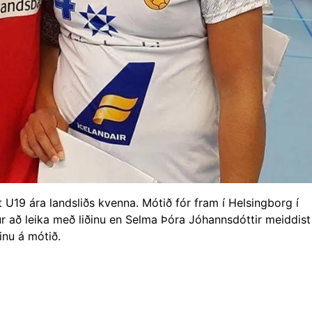
U19 ára landsliðs kvenna. Mótið fór fram í Helsingborg í
r að leika með liðinu en Selma Þóra Jóhannsdóttir meiddist
inu á mótið.