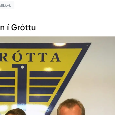
Mfl.kvk
n í Gróttu