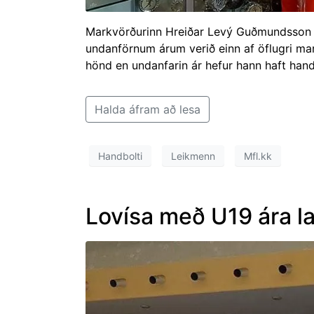
Markvörðurinn Hreiðar Levý Guðmundsson he
undanförnum árum verið einn af öflugri mark
hönd en undanfarin ár hefur hann haft hand
Halda áfram að lesa
Handbolti
Leikmenn
Mfl.kk
Lovísa með U19 ára la