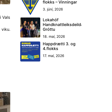
flokks – Vinningar
3. júní, 2026
i Vals
Lokahóf
Handknattleiksdeildar
Gróttu
 viku.
18. maí, 2026
Happdrætti 3. og
4.flokks
17. maí, 2026