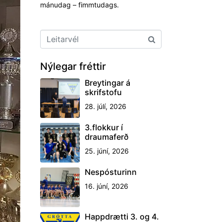
mánudag – fimmtudags.
Nýlegar fréttir
Breytingar á
skrifstofu
28. júlí, 2026
3.flokkur í
draumaferð
25. júní, 2026
Nespósturinn
16. júní, 2026
Happdrætti 3. og 4.