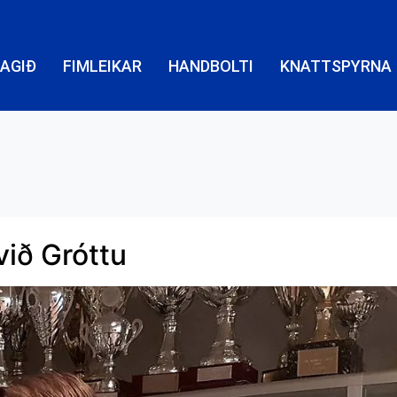
LAGIÐ
FIMLEIKAR
HANDBOLTI
KNATTSPYRNA
við Gróttu