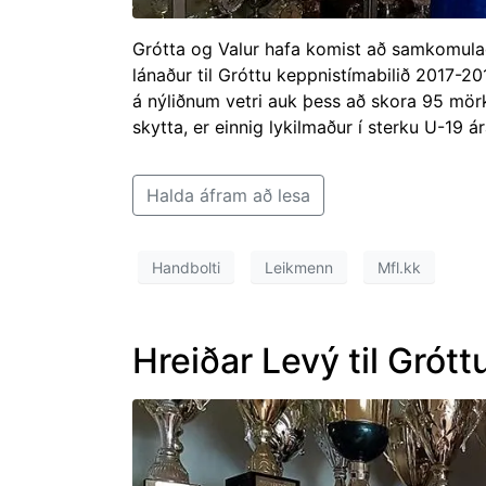
Grótta og Valur hafa komist að samkomulag
lánaður til Gróttu keppnistímabilið 2017-201
á nýliðnum vetri auk þess að skora 95 mörk í
skytta, er einnig lykilmaður í sterku U-19 á
Halda áfram að lesa
Handbolti
Leikmenn
Mfl.kk
Hreiðar Levý til Grótt