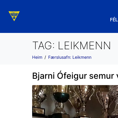
FÉ
TAG:
LEIKMENN
Heim
Færslusafn: Leikmenn
Bjarni Ófeigur semur 