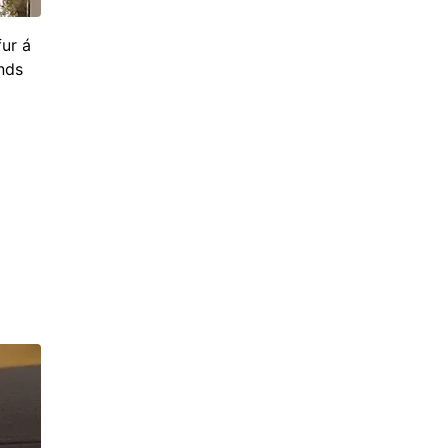
ur á
ands