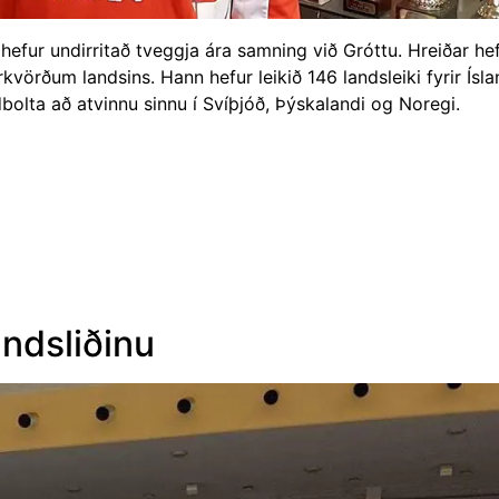
fur undirritað tveggja ára samning við Gróttu. Hreiðar hef
vörðum landsins. Hann hefur leikið 146 landsleiki fyrir Ísl
bolta að atvinnu sinnu í Svíþjóð, Þýskalandi og Noregi.
ndsliðinu