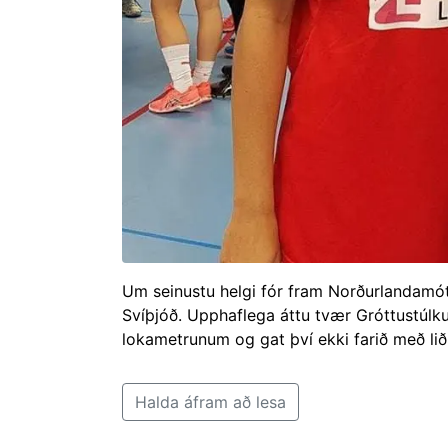
Um seinustu helgi fór fram Norðurlandamót 
Svíþjóð. Upphaflega áttu tvær Gróttustúlku
lokametrunum og gat því ekki farið með lið
Halda áfram að lesa