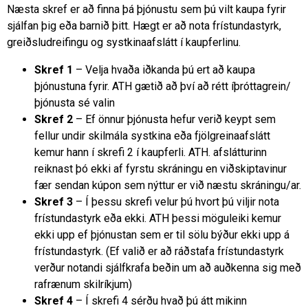
Næsta skref er að finna þá þjónustu sem þú vilt kaupa fyrir
sjálfan þig eða barnið þitt. Hægt er að nota frístundastyrk,
greiðsludreifingu og systkinaafslátt í kaupferlinu.
Skref 1
– Velja hvaða iðkanda þú ert að kaupa
þjónustuna fyrir. ATH gætið að því að rétt íþróttagrein/
þjónusta sé valin
Skref 2
– Ef önnur þjónusta hefur verið keypt sem
fellur undir skilmála systkina eða fjölgreinaafslátt
kemur hann í skrefi 2 í kaupferli. ATH. afslátturinn
reiknast þó ekki af fyrstu skráningu en viðskiptavinur
fær sendan kúpon sem nýttur er við næstu skráningu/ar.
Skref 3
– Í þessu skrefi velur þú hvort þú viljir nota
frístundastyrk eða ekki. ATH þessi möguleiki kemur
ekki upp ef þjónustan sem er til sölu býður ekki upp á
frístundastyrk. (Ef valið er að ráðstafa frístundastyrk
verður notandi sjálfkrafa beðin um að auðkenna sig með
rafrænum skilríkjum)
Skref 4
– Í skrefi 4 sérðu hvað þú átt mikinn