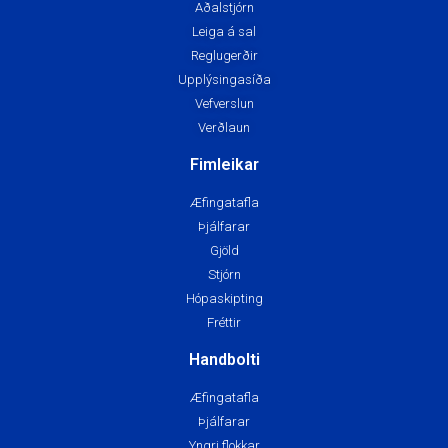
Aðalstjórn
Leiga á sal
Reglugerðir
Upplýsingasíða
Vefverslun
Verðlaun
Fimleikar
Æfingatafla
Þjálfarar
Gjöld
Stjórn
Hópaskipting
Fréttir
Handbolti
Æfingatafla
Þjálfarar
Yngri flokkar