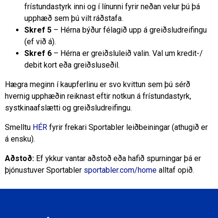
frístundastyrk inni og í línunni fyrir neðan velur þú þá
upphæð sem þú vilt ráðstafa.
Skref 5
– Hérna býður félagið upp á greiðsludreifingu
(ef við á).
Skref 6
– Hérna er greiðsluleið valin. Val um kredit-/
debit kort eða greiðsluseðil.
Hægra meginn í kaupferlinu er svo kvittun sem þú sérð
hvernig upphæðin reiknast eftir notkun á frístundastyrk,
systkinaafslætti og greiðsludreifingu.
Smelltu
HÉR
fyrir frekari Sportabler leiðbeiningar (athugið er
á ensku).
Aðstoð:
Ef ykkur vantar aðstoð eða hafið spurningar þá er
þjónustuver Sportabler
sportabler.com/home
alltaf opið.