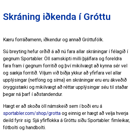
Skráning iðkenda í Gróttu
Kæru forráðamenn, iðkendur og annað Gróttufólk.
Sú breyting hefur orðið á að nú fara allar skráningar í félagið í
gegnum Sportabler. Öll samskipti milli þjálfara og foreldra
fara fram í gegnum forritið og því mikilvægt að kynna sér vel
og sækja forritið. Viljum við biðja ykkur að yfirfara vel allar
upplýsingar (netföng og síma) en skráningar eru eru ákveðið
öryggistæki og mikilvægt að réttar upplýsingar séu til staðar
þegar ná þarf í aðstandendur.
Hægt er að skoða öll námskeið sem í boði eru á
sportabler.com/shop/grotta
og einnig er hægt að velja hverja
deild fyrir sig. Sjá yfirflokka á Gróttu síðu Sportabler: fimleikar,
fótbolti og handbolti.