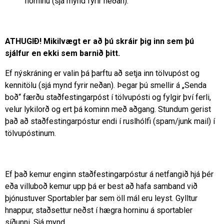
horninu (sjá mynd fyrir neðan).
ATHUGIÐ! Mikilvægt er að þú skráir þig inn sem þú
sjálfur en ekki sem barnið þitt.
Ef nýskráning er valin þá þarftu að setja inn tölvupóst og
kennitölu (sjá mynd fyrir neðan). Þegar þú smellir á „Senda
boð“ færðu staðfestingarpóst í tölvupósti og fylgir því ferli,
velur lykilorð og ert þá kominn með aðgang. Stundum gerist
það að staðfestingarpóstur endi í ruslhólfi (spam/junk mail) í
tölvupóstinum.
Ef það kemur enginn staðfestingarpóstur á netfangið hjá þér
eða villuboð kemur upp þá er best að hafa samband við
þjónustuver Sportabler þar sem öll mál eru leyst. Gylltur
hnappur, staðsettur neðst í hægra horninu á sportabler
síðunni. Sjá mynd
.