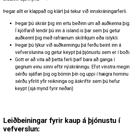
Þegar allt er klappað og klárt þá tekur við innskráningarferli.
Þegar þú skráir þig inn ertu beðinn um að auðkenna þig.
Í kjölfarið lendir þú inn á island.is þar sem þú getur
auðkennt þig með rafrænum skilríkjum eða íslykli.
Þegar þú lýkur við auðkenningu þá ferðu beint inn á
vefverslunina og getur keypt þá þjónustu sem er í boði.
Gott er að vita að þetta ferli þarf bara að ganga í
gegnum einu sinni eftir nýskráningu. Efst vinstra megin
sérðu sjálfan þig og börnin þín og uppi í hægra horninu
sérðu yfirlit yfir reikninga og áskriftir sem þú hefur
keypt (sjá mynd fyrir neðan)
Leiðbeiningar fyrir kaup á þjónustu í
vefverslun: