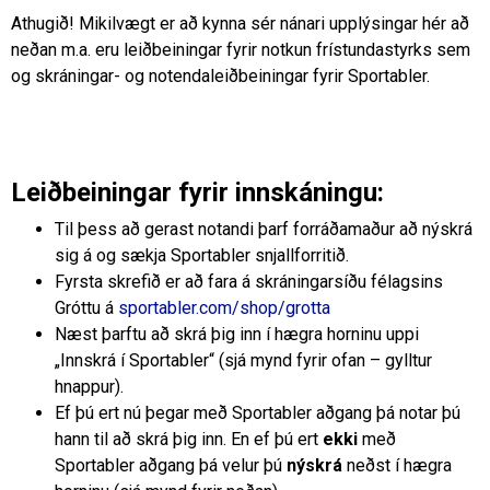
Athugið! Mikilvægt er að kynna sér nánari upplýsingar hér að
neðan m.a. eru leiðbeiningar fyrir notkun frístundastyrks sem
og skráningar- og notendaleiðbeiningar fyrir Sportabler.
Leiðbeiningar fyrir innskáningu:
Til þess að gerast notandi þarf forráðamaður að nýskrá
sig á og sækja Sportabler snjallforritið.
Fyrsta skrefið er að fara á skráningarsíðu félagsins
Gróttu á
sportabler.com/shop/grotta
Næst þarftu að skrá þig inn í hægra horninu uppi
„Innskrá í Sportabler“ (sjá mynd fyrir ofan – gylltur
hnappur).
Ef þú ert nú þegar með Sportabler aðgang þá notar þú
hann til að skrá þig inn. En ef þú ert
ekki
með
Sportabler aðgang þá velur þú
nýskrá
neðst í hægra