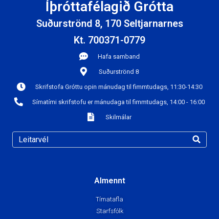
Íþróttafélagið Grótta
Suðurströnd 8, 170 Seltjarnarnes
Kt. 700371-0779
Hafa samband
Suðurströnd 8
Skrifstofa Gróttu opin mánudag til fimmtudags, 11:30-14:30
Símatími skrifstofu er mánudaga til fimmtudags, 14:00 - 16:00
Skilmálar
Almennt
Tímatafla
Starfsfólk