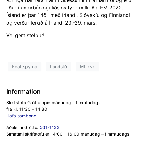
Æfingarnar fara fram í Skessunni í Hafnarfirði og eru
liður í undirbúningi liðsins fyrir milliriðla EM 2022.
Ísland er þar í riðli með Írlandi, Slóvakíu og Finnlandi
og verður leikið á Írlandi 23.-29. mars.
Vel gert stelpur!
Knattspyrna
Landslið
Mfl.kvk
Information
Skrifstofa Gróttu opin mánudag – fimmtudags
frá kl. 11:30 – 14:30.
Hafa samband
Aðalsími Gróttu:
561-1133
Símatími skrifstofu er 14:00 – 16:00 mánudag – fimmtudags.