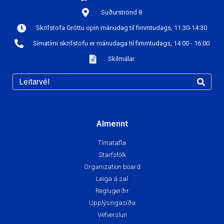
Suðurströnd 8
Skrifstofa Gróttu opin mánudag til fimmtudags, 11:30-14:30
Símatími skrifstofu er mánudaga til fimmtudags, 14:00 - 16:00
Skilmálar
Almennt
Tímatafla
Starfsfólk
Organization board
Leiga á sal
Reglugerðir
Upplýsingasíða
Vefverslun