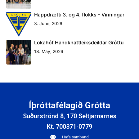
Happdrætti 3. og 4. flokks – Vinningar
3. June, 2026
Lokahóf Handknattleiksdeildar Gróttu
18. May, 2026
Íþróttafélagið Grótta
Suðurströnd 8, 170 Seltjarnarnes
Kt. 700371-0779
Hafa samband