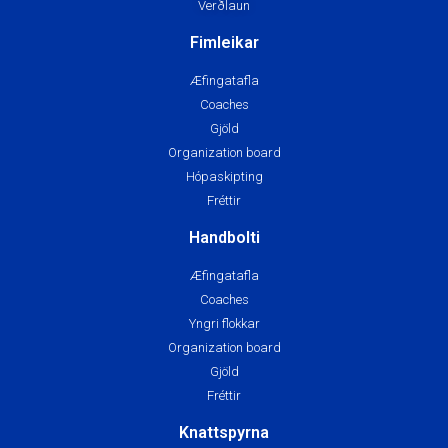
Verðlaun
Fimleikar
Æfingatafla
Coaches
Gjöld
Organization board
Hópaskipting
Fréttir
Handbolti
Æfingatafla
Coaches
Yngri flokkar
Organization board
Gjöld
Fréttir
Knattspyrna