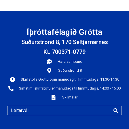
Íþróttafélagið Grótta
Suðurströnd 8, 170 Seltjarnarnes
Kt. 700371-0779
Hafa samband
Suðurströnd 8
Skrifstofa Gróttu opin mánudag til fimmtudags, 11:30-14:30
Símatími skrifstofu er mánudaga til fimmtudags, 14:00 - 16:00
Skilmálar