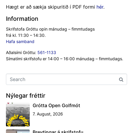
Hægt er að sækja skipuritið í PDF formi
hér
.
Information
Skrifstofa Gróttu opin mánudag – fimmtudags
frá kl. 11:30 – 14:30.
Hafa samband
Aðalsími Gróttu:
561-1133
Símatími skrifstofu er 14:00 – 16:00 mánudag – fimmtudags.
Nýlegar fréttir
Grótta Open Golfmót
7. August, 2026
Breytingar á skrifstofu