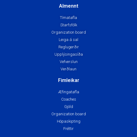
Almennt
Tímatafla
Starfsfólk
Organization board
Leiga á sal
Reglugerðir
Upplýsingasíða
Vefverslun
Verðlaun
Fimleikar
Æfingatafla
Coaches
Gjöld
Organization board
Hópaskipting
Fréttir