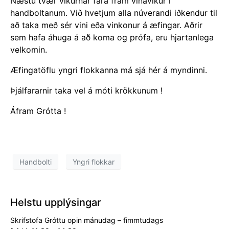
Næstu tvær vikurnar fara fram vinavikur í
handboltanum. Við hvetjum alla núverandi iðkendur til
að taka með sér vini eða vinkonur á æfingar. Aðrir
sem hafa áhuga á að koma og prófa, eru hjartanlega
velkomin.
Æfingatöflu yngri flokkanna má sjá hér á myndinni.
Þjálfararnir taka vel á móti krökkunum !
Áfram Grótta !
Handbolti
Yngri flokkar
Helstu upplýsingar
Skrifstofa Gróttu opin mánudag – fimmtudags