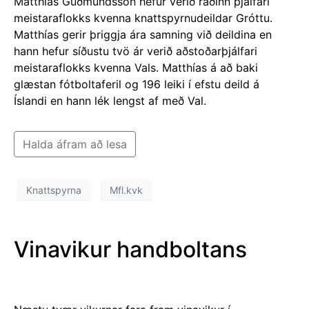
Matthías Guðmundsson hefur verið ráðinn þjálfari
meistaraflokks kvenna knattspyrnudeildar Gróttu.
Matthías gerir þriggja ára samning við deildina en
hann hefur síðustu tvö ár verið aðstoðarþjálfari
meistaraflokks kvenna Vals. Matthías á að baki
glæstan fótboltaferil og 196 leiki í efstu deild á
Íslandi en hann lék lengst af með Val.
Halda áfram að lesa
Knattspyrna
Mfl.kvk
Vinavikur handboltans