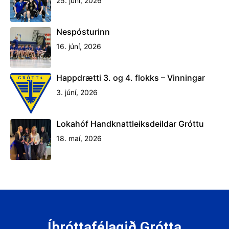
25. júní, 2026
Nespósturinn
16. júní, 2026
Happdrætti 3. og 4. flokks – Vinningar
3. júní, 2026
Lokahóf Handknattleiksdeildar Gróttu
18. maí, 2026
Íþróttafélagið Grótta