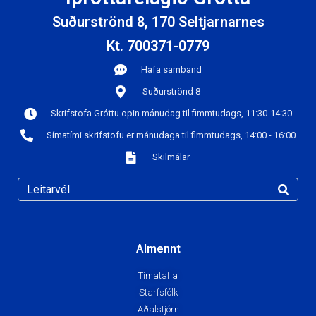
Suðurströnd 8, 170 Seltjarnarnes
Kt. 700371-0779
Hafa samband
Suðurströnd 8
Skrifstofa Gróttu opin mánudag til fimmtudags, 11:30-14:30
Símatími skrifstofu er mánudaga til fimmtudags, 14:00 - 16:00
Skilmálar
Almennt
Tímatafla
Starfsfólk
Aðalstjórn