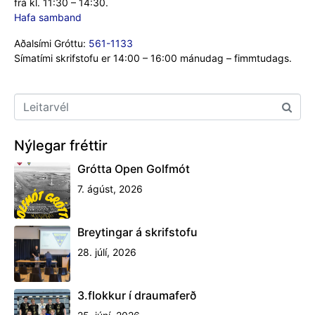
frá kl. 11:30 – 14:30.
Hafa samband
Aðalsími Gróttu:
561-1133
Símatími skrifstofu er 14:00 – 16:00 mánudag – fimmtudags.
Nýlegar fréttir
Grótta Open Golfmót
7. ágúst, 2026
Breytingar á skrifstofu
28. júlí, 2026
3.flokkur í draumaferð