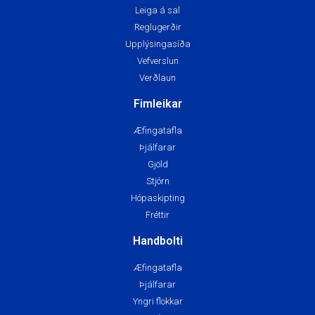
Leiga á sal
Reglugerðir
Upplýsingasíða
Vefverslun
Verðlaun
Fimleikar
Æfingatafla
Þjálfarar
Gjöld
Stjórn
Hópaskipting
Fréttir
Handbolti
Æfingatafla
Þjálfarar
Yngri flokkar