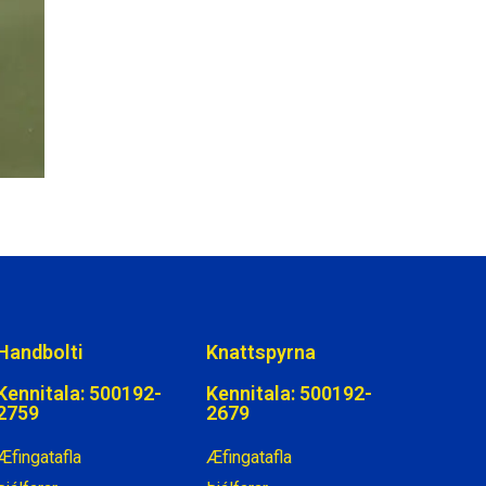
Handbolti
Knattspyrna
Kennitala: 500192-
Kennitala: 500192-
2759
2679
Æfingatafla
Æfingatafla