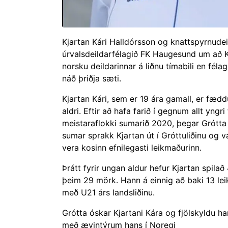
Kjartan Kári Halldórsson og knattspyrnude
úrvalsdeildarfélagið FK Haugesund um að Kja
norsku deildarinnar á liðnu tímabili en félagi
náð þriðja sæti.
Kjartan Kári, sem er 19 ára gamall, er fædd
aldri. Eftir að hafa
farið í gegnum allt yngri
meistaraflokki sumarið 2020, þegar Grótta lék
sumar sprakk Kjartan út í Gróttuliðinu og
vera kosinn efnilegasti leikmaðurinn.
Þrátt fyrir ungan aldur hefur Kjartan spilað 
þeim 29 mörk. Hann á einnig að baki 13 leik
með U21 árs landsliðinu.
Grótta óskar Kjartani Kára og fjölskyldu ha
með ævintýrum hans í Noregi