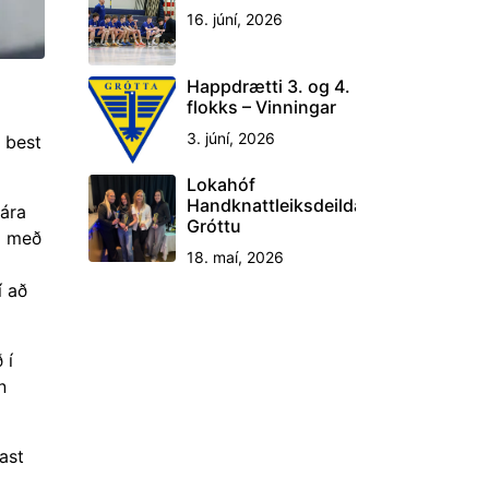
16. júní, 2026
Happdrætti 3. og 4.
flokks – Vinningar
3. júní, 2026
g best
Lokahóf
Handknattleiksdeildar
 ára
Gróttu
ki með
18. maí, 2026
í að
 í
n
ast