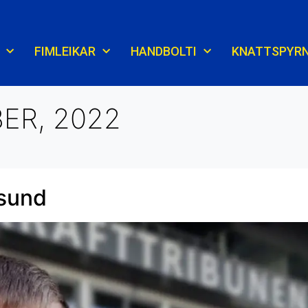
FIMLEIKAR
HANDBOLTI
KNATTSPYR
ER, 2022
asund