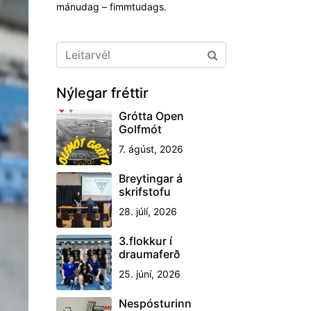
mánudag – fimmtudags.
Nýlegar fréttir
Grótta Open
Golfmót
7. ágúst, 2026
Breytingar á
skrifstofu
28. júlí, 2026
3.flokkur í
draumaferð
25. júní, 2026
Nespósturinn