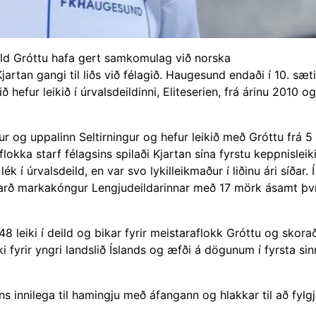
ild Gróttu hafa gert samkomulag við norska
rtan gangi til liðs við félagið. Haugesund endaði í 10. sæti
ð hefur leikið í úrvalsdeildinni, Eliteserien, frá árinu 2010 o
ur og uppalinn Seltirningur og hefur leikið með Gróttu frá 5
 flokka starf félagsins spilaði Kjartan sína fyrstu keppnislei
 í úrvalsdeild, en var svo lykilleikmaður í liðinu ári síðar. Í
 varð markakóngur Lengjudeildarinnar með 17 mörk ásamt þv
48 leiki í deild og bikar fyrir meistaraflokk Gróttu og skorað
i fyrir yngri landslið Íslands og æfði á dögunum í fyrsta sin
ns innilega til hamingju með áfangann og hlakkar til að fylgj