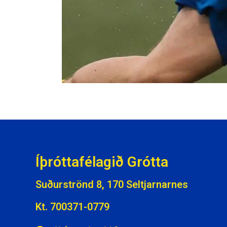
Íþróttafélagið Grótta
Suðurströnd 8, 170 Seltjarnarnes
Kt. 700371-0779