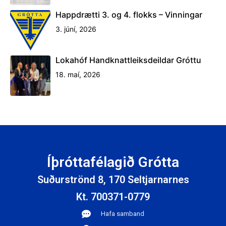
Happdrætti 3. og 4. flokks – Vinningar
3. júní, 2026
Lokahóf Handknattleiksdeildar Gróttu
18. maí, 2026
Íþróttafélagið Grótta
Suðurströnd 8, 170 Seltjarnarnes
Kt. 700371-0779
Hafa samband