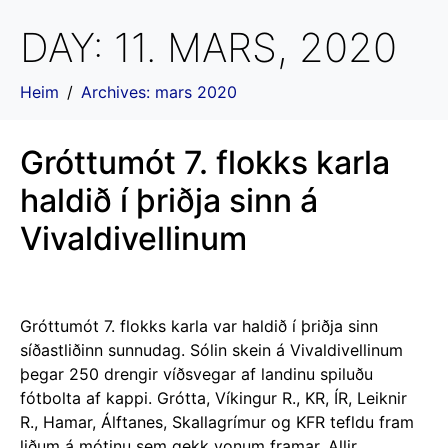
DAY:
11. MARS, 2020
Heim
Archives: mars 2020
Gróttumót 7. flokks karla
haldið í þriðja sinn á
Vivaldivellinum
Gróttumót 7. flokks karla var haldið í þriðja sinn
síðastliðinn sunnudag. Sólin skein á Vivaldivellinum
þegar 250 drengir víðsvegar af landinu spiluðu
fótbolta af kappi. Grótta, Víkingur R., KR, ÍR, Leiknir
R., Hamar, Álftanes, Skallagrímur og KFR tefldu fram
liðum á mótinu sem gekk vonum framar. Allir