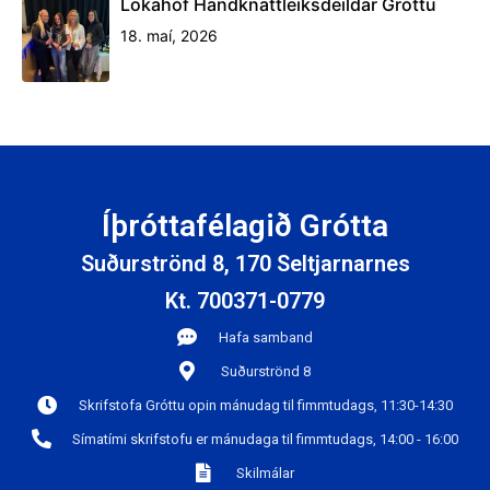
Lokahóf Handknattleiksdeildar Gróttu
18. maí, 2026
Íþróttafélagið Grótta
Suðurströnd 8, 170 Seltjarnarnes
Kt. 700371-0779
Hafa samband
Suðurströnd 8
Skrifstofa Gróttu opin mánudag til fimmtudags, 11:30-14:30
Símatími skrifstofu er mánudaga til fimmtudags, 14:00 - 16:00
Skilmálar