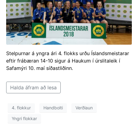
Stelpurnar á yngra ári 4. flokks urðu Íslandsmeistarar
eftir frábæran 14-10 sigur á Haukum í úrslitaleik í
Safamýri 10. maí síðastliðinn.
Halda áfram að lesa
4. flokkur
Handbolti
Verðlaun
Yngri flokkar