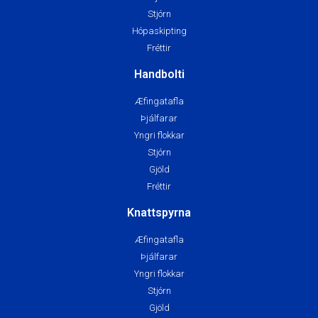
Stjórn
Hópaskipting
Fréttir
Handbolti
Æfingatafla
Þjálfarar
Yngri flokkar
Stjórn
Gjöld
Fréttir
Knattspyrna
Æfingatafla
Þjálfarar
Yngri flokkar
Stjórn
Gjöld