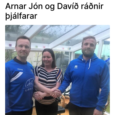
Arnar Jón og Davíð ráðnir
þjálfarar