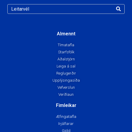
Almennt
Tímatafla
Starfsfólk
Aðalstjórn
Leiga á sal
Reglugerðir
Upplýsingasíða
Vefverslun
Verðlaun
Fimleikar
Æfingatafla
Þjálfarar
Gjöld