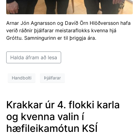
Arnar Jón Agnarsson og Davíð Örn Hlöðversson hafa
verið ráðnir þjálfarar meistaraflokks kvenna hjá
Gróttu. Samningurinn er til þriggja ára.
Halda áfram að lesa
Handbolti
Þjálfarar
Krakkar úr 4. flokki karla
og kvenna valin í
hæfileikamótun KSÍ