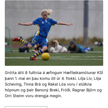
Grótta átti 8 fulltrúa á æfingum Hæfileikamótunar KSÍ
þann 1. maí en þau komu öll úr 4. flokki. Lilja Lív, Lilja
Scheving, Tinna Brá og Rakel Lóa voru í stúlkna
hópnum og þeir Benoný Breki, Fróði, Ragnar Björn og
Orri Steinn voru drengja megin.