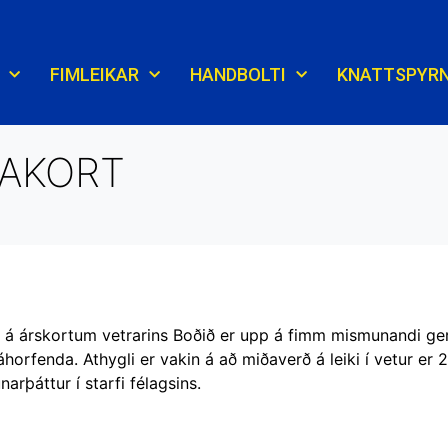
FIMLEIKAR
HANDBOLTI
KNATTSPYR
JAKORT
u á árskortum vetrarins Boðið er upp á fimm mismunandi ger
horfenda. Athygli er vakin á að miðaverð á leiki í vetur er 
narþáttur í starfi félagsins.