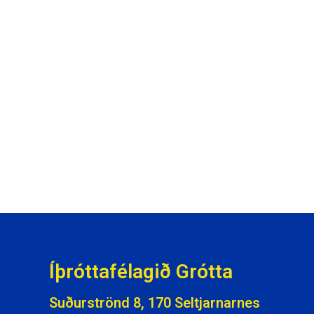
Íþróttafélagið Grótta
Suðurströnd 8, 170 Seltjarnarnes