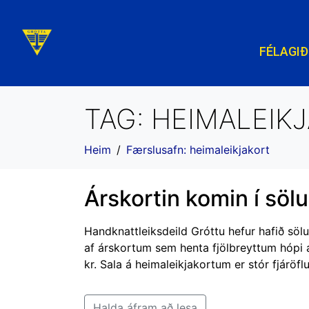
FÉLAGIÐ
TAG:
HEIMALEIK
Heim
Færslusafn: heimaleikjakort
Árskortin komin í sölu
Handknattleiksdeild Gróttu hefur hafið söl
af árskortum sem henta fjölbreyttum hópi á
kr. Sala á heimaleikjakortum er stór fjáröflu
Halda áfram að lesa