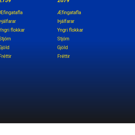
2759
2679
Æfingatafla
Æfingatafla
Þjálfarar
Þjálfarar
Yngri flokkar
Yngri flokkar
Stjórn
Stjórn
Gjöld
Gjöld
Fréttir
Fréttir