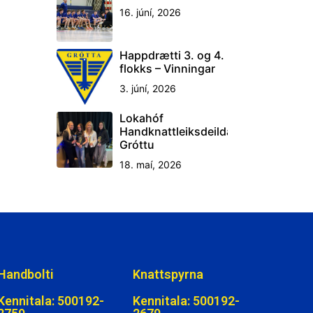
16. júní, 2026
Happdrætti 3. og 4.
flokks – Vinningar
3. júní, 2026
Lokahóf
Handknattleiksdeildar
Gróttu
18. maí, 2026
Handbolti
Knattspyrna
Kennitala: 500192-
Kennitala: 500192-