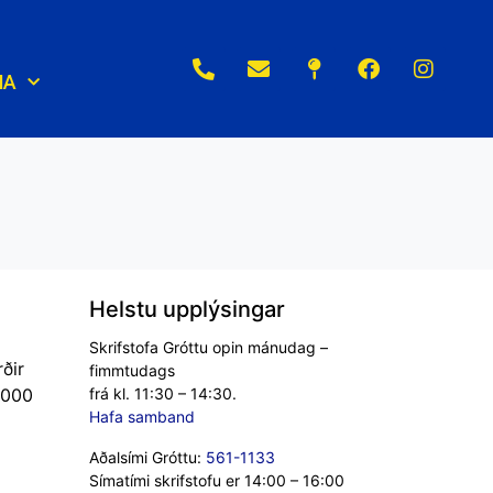
NA
Helstu upplýsingar
Skrifstofa Gróttu opin mánudag –
ðir
fimmtudags
2000
frá kl. 11:30 – 14:30.
Hafa samband
Aðalsími Gróttu:
561-1133
Símatími skrifstofu er 14:00 – 16:00