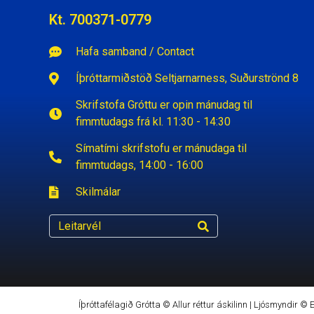
Kt. 700371-0779
Hafa samband / Contact
Íþróttarmiðstöð Seltjarnarness, Suðurströnd 8
Skrifstofa Gróttu er opin mánudag til
fimmtudags frá kl. 11:30 - 14:30
Símatími skrifstofu er mánudaga til
fimmtudags, 14:00 - 16:00
Skilmálar
Íþróttafélagið Grótta © Allur réttur áskilinn | Ljósmyndir ©