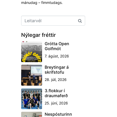
mánudag – fimmtudags.
Nýlegar fréttir
Grótta Open
Golfmót
7. ágúst, 2026
Breytingar á
skrifstofu
28. júlí, 2026
3.flokkur í
draumaferð
25. júní, 2026
Nespósturinn