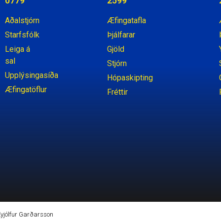
0779
2599
Aðalstjórn
Æfingatafla
Starfsfólk
Þjálfarar
Leiga á
Gjöld
sal
Stjórn
Upplýsingasíða
Hópaskipting
Æfingatöflur
Fréttir
 Eyjólfur Garðarsson