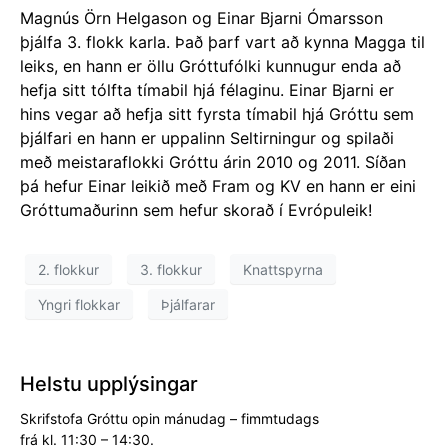
Magnús Örn Helgason og Einar Bjarni Ómarsson
þjálfa 3. flokk karla. Það þarf vart að kynna Magga til
leiks, en hann er öllu Gróttufólki kunnugur enda að
hefja sitt tólfta tímabil hjá félaginu. Einar Bjarni er
hins vegar að hefja sitt fyrsta tímabil hjá Gróttu sem
þjálfari en hann er uppalinn Seltirningur og spilaði
með meistaraflokki Gróttu árin 2010 og 2011. Síðan
þá hefur Einar leikið með Fram og KV en hann er eini
Gróttumaðurinn sem hefur skorað í Evrópuleik!
2. flokkur
3. flokkur
Knattspyrna
Yngri flokkar
Þjálfarar
Helstu upplýsingar
Skrifstofa Gróttu opin mánudag – fimmtudags
frá kl. 11:30 – 14:30.