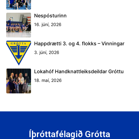
Nespósturinn
16. júní, 2026
Happdrætti 3. og 4. flokks – Vinningar
3. júní, 2026
Lokahóf Handknattleiksdeildar Gróttu
18. maí, 2026
Íþróttafélagið Grótta