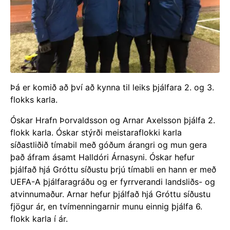
Þá er komið að því að kynna til leiks þjálfara 2. og 3.
flokks karla.
Óskar Hrafn Þorvaldsson og Arnar Axelsson þjálfa 2.
flokk karla. Óskar stýrði meistaraflokki karla
síðastliðið tímabil með góðum árangri og mun gera
það áfram ásamt Halldóri Árnasyni. Óskar hefur
þjálfað hjá Gróttu síðustu þrjú tímabli en hann er með
UEFA-A þjálfaragráðu og er fyrrverandi landsliðs- og
atvinnumaður. Arnar hefur þjálfað hjá Gróttu síðustu
fjögur ár, en tvímenningarnir munu einnig þjálfa 6.
flokk karla í ár.