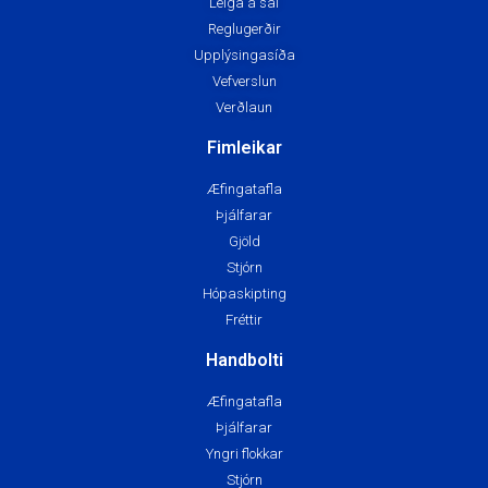
Leiga á sal
Reglugerðir
Upplýsingasíða
Vefverslun
Verðlaun
Fimleikar
Æfingatafla
Þjálfarar
Gjöld
Stjórn
Hópaskipting
Fréttir
Handbolti
Æfingatafla
Þjálfarar
Yngri flokkar
Stjórn