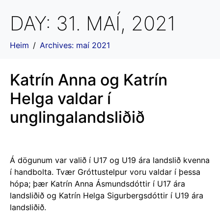
DAY:
31. MAÍ, 2021
Heim
Archives: maí 2021
Katrín Anna og Katrín
Helga valdar í
unglingalandsliðið
Á dögunum var valið í U17 og U19 ára landslið kvenna
í handbolta. Tvær Gróttustelpur voru valdar í þessa
hópa; þær Katrín Anna Ásmundsdóttir í U17 ára
landsliðið og Katrín Helga Sigurbergsdóttir í U19 ára
landsliðið.