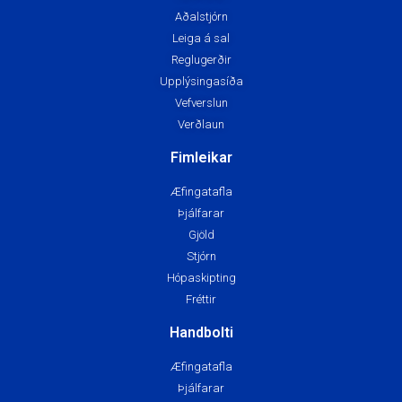
Aðalstjórn
Leiga á sal
Reglugerðir
Upplýsingasíða
Vefverslun
Verðlaun
Fimleikar
Æfingatafla
Þjálfarar
Gjöld
Stjórn
Hópaskipting
Fréttir
Handbolti
Æfingatafla
Þjálfarar