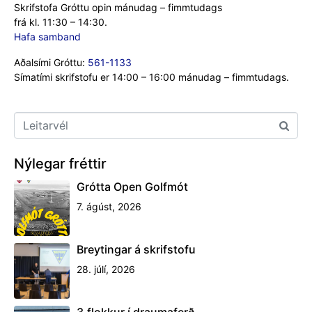
Skrifstofa Gróttu opin mánudag – fimmtudags
frá kl. 11:30 – 14:30.
Hafa samband
Aðalsími Gróttu:
561-1133
Símatími skrifstofu er 14:00 – 16:00 mánudag – fimmtudags.
Nýlegar fréttir
Grótta Open Golfmót
7. ágúst, 2026
Breytingar á skrifstofu
28. júlí, 2026