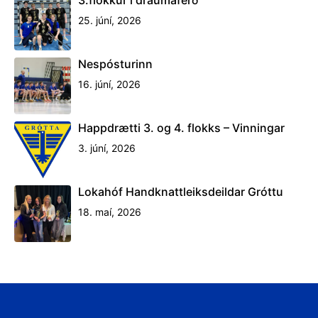
3.flokkur í draumaferð
25. júní, 2026
Nespósturinn
16. júní, 2026
Happdrætti 3. og 4. flokks – Vinningar
3. júní, 2026
Lokahóf Handknattleiksdeildar Gróttu
18. maí, 2026