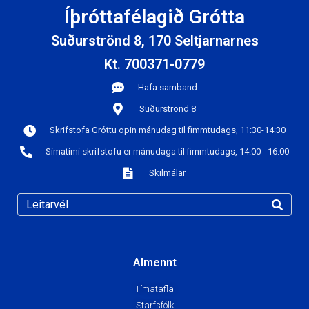
Íþróttafélagið Grótta
Suðurströnd 8, 170 Seltjarnarnes
Kt. 700371-0779
Hafa samband
Suðurströnd 8
Skrifstofa Gróttu opin mánudag til fimmtudags, 11:30-14:30
Símatími skrifstofu er mánudaga til fimmtudags, 14:00 - 16:00
Skilmálar
Almennt
Tímatafla
Starfsfólk