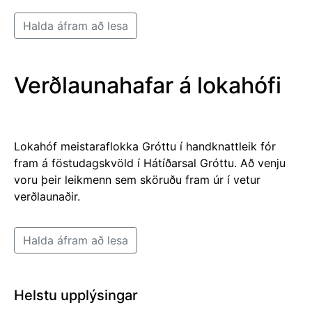
Halda áfram að lesa
Verðlaunahafar á lokahófi
Lokahóf meistaraflokka Gróttu í handknattleik fór
fram á föstudagskvöld í Hátíðarsal Gróttu. Að venju
voru þeir leikmenn sem sköruðu fram úr í vetur
verðlaunaðir.
Halda áfram að lesa
Helstu upplýsingar