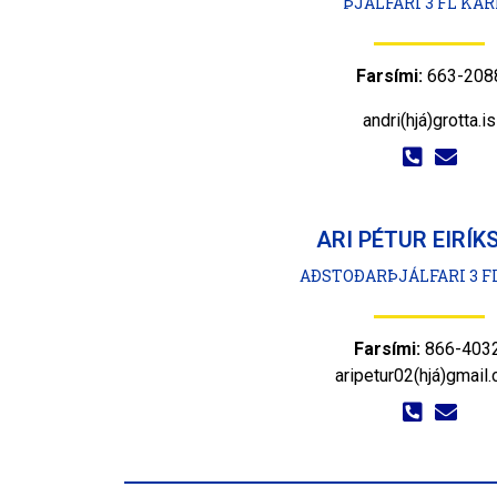
ÞJÁLFARI 3 FL KA
Farsími:
663-208
andri(hjá)grotta.is
ARI PÉTUR EIRÍK
AÐSTOÐARÞJÁLFARI 3 F
Farsími:
866-403
aripetur02(hjá)gmail