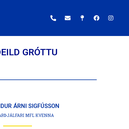
DEILD GRÓTTU
DUR ÁRNI SIGFÚSSON
ARÞJÁLFARI MFL KVENNA