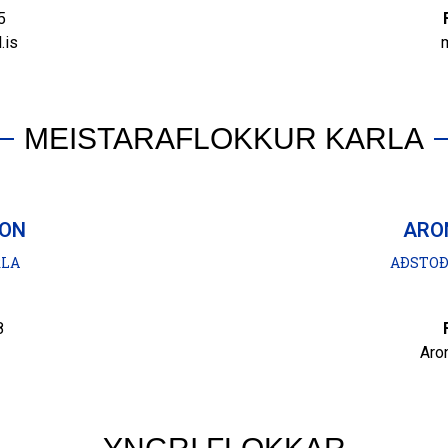
5
.is
m
MEISTARAFLOKKUR KARLA
SON
ARO
RLA
AÐSTOÐ
8
Aro