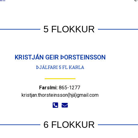
5 FLOKKUR
KRISTJÁN GEIR ÞORSTEINSSON
ÞJÁLFARI 5 FL KARLA
Farsími:
865-1277
kristjan.thorsteinsson(hjá)gmail.com
6 FLOKKUR