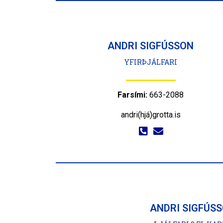
ANDRI SIGFÚSSON
YFIRÞJÁLFARI
Farsími:
663-2088
andri(hjá)grotta.is
ANDRI SIGFÚS